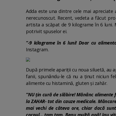
Adda este una dintre cele mai apreciate a
nerecunoscut. Recent, vedeta a făcut proba
artista a scăpat de 9 kilograme în 6 luni.
potrivit spuselor ei.
”-9 kilograme în 6 luni! Doar cu aliment
Instagram.
După primele apariții cu noua siluetă, au ap
fanii, spunându-le că nu a ținut niciun 
alimente cu histamină, gluten și zahăr.
”NU țin cură de slăbire! Mănânc alimente 
la ZAHAR- tot din cauze medicale. Mâncar
mai vechi de câteva ore, chiar dacă sunt
corpul... tam tam. Beau multă apă! Iau vi