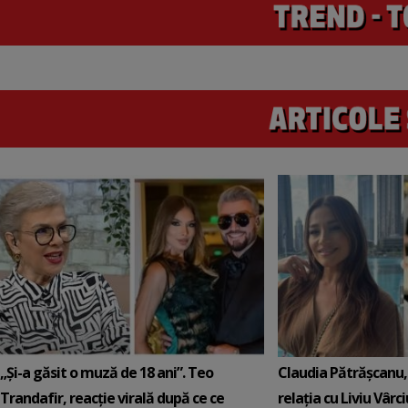
„Și-a găsit o muză de 18 ani”. Teo
Claudia Pătrășcanu,
Trandafir, reacție virală după ce ce
relația cu Liviu Vârci