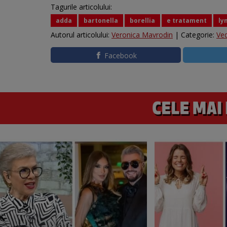
Tagurile articolului:
adda
bartonella
borellia
e tratament
ly
Autorul articolului:
Veronica Mavrodin
| Categorie:
Ve
Facebook