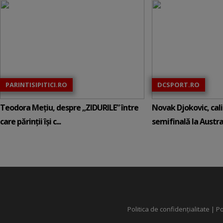
PARINTISIPITICI.RO
DCSPORT.RO
Teodora Mețiu, despre „ZIDURILE” între
Novak Djokovic, calif
care părinții își c...
semifinală la Austral
Politica de confidențialitate
|
Po