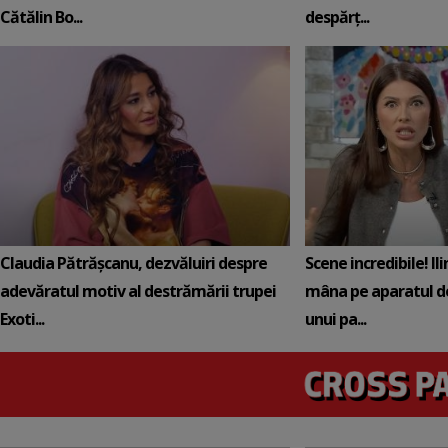
Cătălin Bo...
despărț...
Claudia Pătrășcanu, dezvăluiri despre
Scene incredibile! Il
adevăratul motiv al destrămării trupei
mâna pe aparatul de
Exoti...
unui pa...