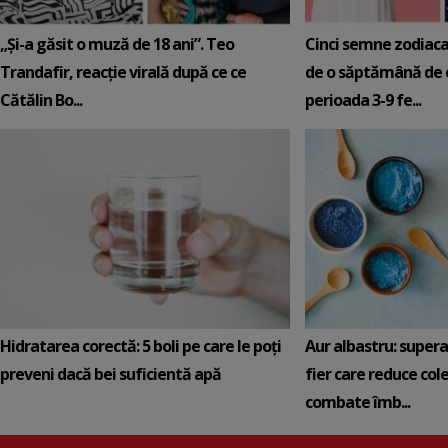
„Și-a găsit o muză de 18 ani”. Teo
Cinci semne zodiaca
Trandafir, reacție virală după ce ce
de o săptămână de e
Cătălin Bo...
perioada 3-9 fe...
Hidratarea corectă: 5 boli pe care le poți
Aur albastru: super
preveni dacă bei suficientă apă
fier care reduce cole
combate îmb...