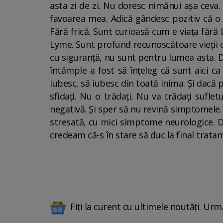
asta zi de zi. Nu doresc nimănui așa ceva.
favoarea mea. Adică gândesc pozitiv că o 
Fără frică. Sunt curioasă cum e viața fără
Lyme. Sunt profund recunoscătoare vieții că 
cu siguranță, nu sunt pentru lumea asta. De
întâmple a fost să înțeleg că sunt aici ca
iubesc, să iubesc din toată inima. Și dacă p
sfidați. Nu o trădați. Nu va trădați suflet
negativă. Și sper să nu revină simptomele
stresată, cu mici simptome neurologice. Da
credeam că-s în stare să duc la final tratam
Fiți la curent cu ultimele noutăți. Urm