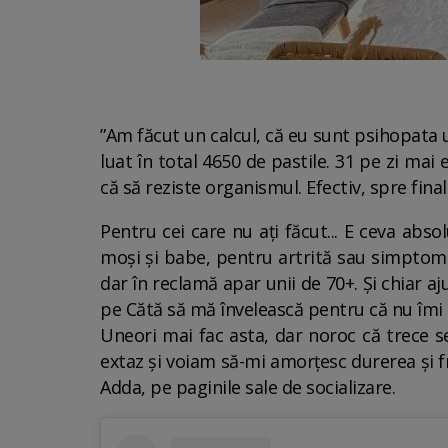
”Am făcut un calcul, că eu sunt psihopata u
luat în total 4650 de pastile. 31 pe zi mai
că să reziste organismul. Efectiv, spre final
Pentru cei care nu ați făcut... E ceva absol
moși și babe, pentru artrită sau simptome 
dar în reclamă apar unii de 70+. Și chiar 
pe Cătă să mă învelească pentru că nu îmi
Uneori mai fac asta, dar noroc că trece se
extaz și voiam să-mi amorțesc durerea și fr
Adda, pe paginile sale de socializare.