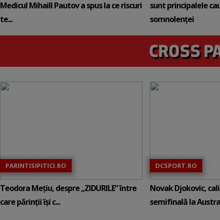
Medicul Mihaill Pautov a spus la ce riscuri
sunt principalele ca
te...
somnolenței
PARINTISIPITICI.RO
DCSPORT.RO
Teodora Mețiu, despre „ZIDURILE” între
Novak Djokovic, calif
care părinții își c...
semifinală la Austral