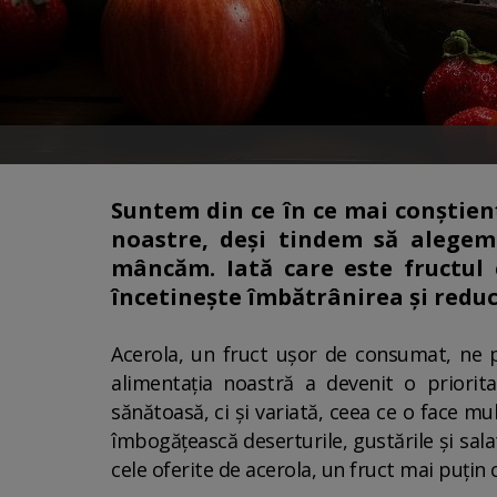
Suntem din ce în ce mai conștienț
noastre, deși tindem să alegem
mâncăm. Iată care este fructul
încetinește îmbătrânirea și redu
Acerola, un fruct ușor de consumat, ne p
alimentația noastră a devenit o priori
sănătoasă, ci și variată, ceea ce o face m
îmbogățească deserturile, gustările și sal
cele oferite de acerola, un fruct mai puțin