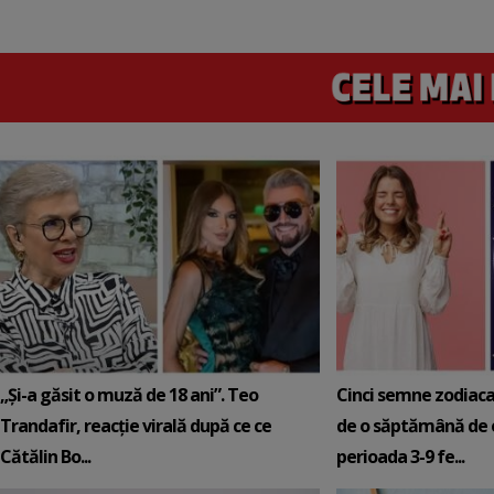
„Și-a găsit o muză de 18 ani”. Teo
Cinci semne zodiaca
Trandafir, reacție virală după ce ce
de o săptămână de e
Cătălin Bo...
perioada 3-9 fe...