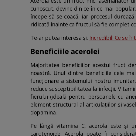
Acerola este un fruct mic, asemănător une
cunoscut, devine din ce în ce mai popula
începe să se coacă, iar procesul durează 
ridicată înainte ca fructul să fie complet c
Te-ar putea interesa și:
Incredibil! Ce se î
Beneficiile acerolei
Majoritatea beneficiilor acestui fruct de
noastră. Unul dintre beneficiile cele ma
funcționare a sistemului nostru imunitar. 
reduce susceptibilitatea la infecții. Vita
fierului (ideală pentru persoanele cu anem
element structural al articulațiilor și va
dopamina.
Pe lângă vitamina C, acerola este și un 
carotenoide. Acerola poate fi considera