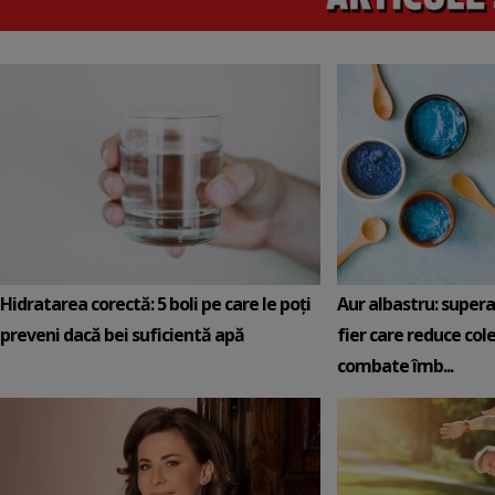
Hidratarea corectă: 5 boli pe care le poți
Aur albastru: super
preveni dacă bei suficientă apă
fier care reduce cole
combate îmb...