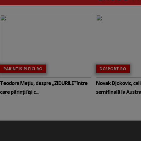
PARINTISIPITICI.RO
DCSPORT.RO
Teodora Mețiu, despre „ZIDURILE” între
Novak Djokovic, calif
care părinții își c...
semifinală la Austral