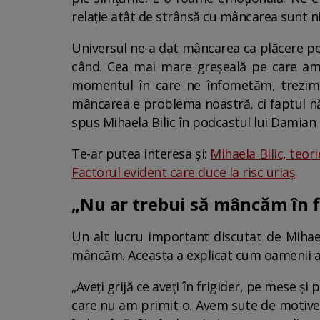
relație atât de strânsă cu mâncarea sunt n
Universul ne-a dat mâncarea ca plăcere pe
când. Cea mai mare greșeală pe care am f
momentul în care ne înfometăm, trezim î
mâncarea e problema noastră, ci faptul nă
spus Mihaela Bilic în podcastul lui Damian 
Te-ar putea interesa și:
Mihaela Bilic, teo
Factorul evident care duce la risc uriaș
„Nu ar trebui să mâncăm în f
Un alt lucru important discutat de Mihae
mâncăm. Aceasta a explicat cum oamenii a
„Aveți grijă ce aveți în frigider, pe mese 
care nu am primit-o. Avem sute de motive