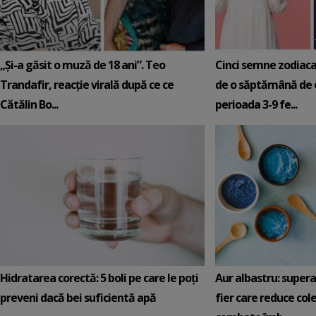
„Și-a găsit o muză de 18 ani”. Teo
Cinci semne zodiaca
Trandafir, reacție virală după ce ce
de o săptămână de e
Cătălin Bo...
perioada 3-9 fe...
Hidratarea corectă: 5 boli pe care le poți
Aur albastru: super
preveni dacă bei suficientă apă
fier care reduce cole