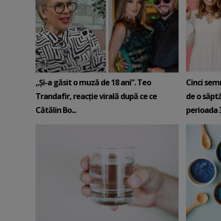
„Și-a găsit o muză de 18 ani”. Teo
Cinci sem
Trandafir, reacție virală după ce ce
de o săpt
Cătălin Bo...
perioada 3-