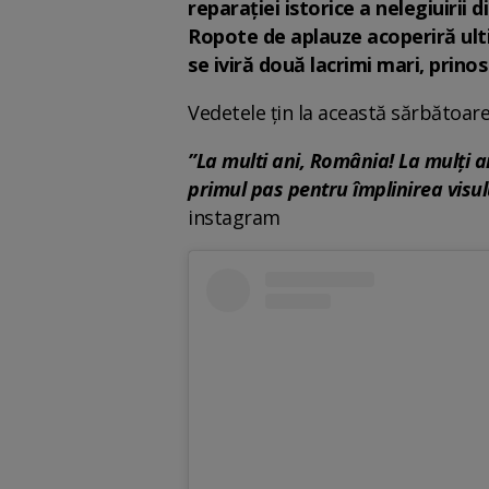
reparaţiei istorice a nelegiuirii
Ropote de aplauze acoperiră ultim
se iviră două lacrimi mari, prinos
Vedetele țin la această sărbătoare
”La multi ani, România! La mulți 
primul pas pentru împlinirea visulu
instagram