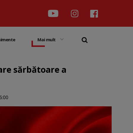
nimente
Mai mult
re sărbătoare a
6:00