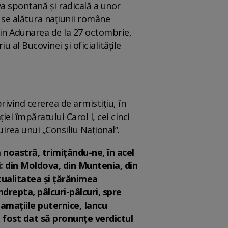
a spontană și radicală a unor
a se alătura naţiunii române
prin Adunarea de la 27 octombrie,
 al Bucovinei și oficialităţile
vind cererea de armistițiu, în
iei împăratului Carol I, cei cinci
irea unui „Consiliu Național”.
 noastră, trimiţându-ne, în acel
i: din Moldova, din Muntenia, din
ctualitatea şi ţărănimea
drepta, pâlcuri-pâlcuri, spre
amaţiile puternice, Iancu
a fost dat să pronunţe verdictul