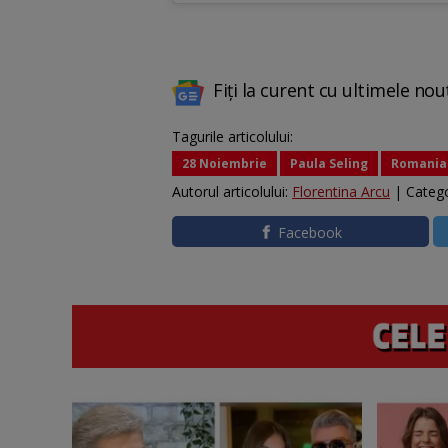
Fiți la curent cu ultimele nou
Tagurile articolului:
28 Noiembrie
Paula Seling
Romania
Autorul articolului:
Florentina Arcu
| Catego
Facebook