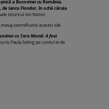
veşnică a Bucovinei cu România.
de Iancu Flondor, în ochii căruia
sale istoricul Ion Nistor.
mesaj semnificativ acestei zile
ucovinei cu Țara Mamă. A fost
scris Paula Seling pe contul ei de