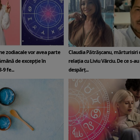
ne zodiacale vor avea parte
Claudia Pătrășcanu, mărturisiri
ămână de excepție în
relația cu Liviu Vârciu. De ce s-au
9 fe...
despărț...