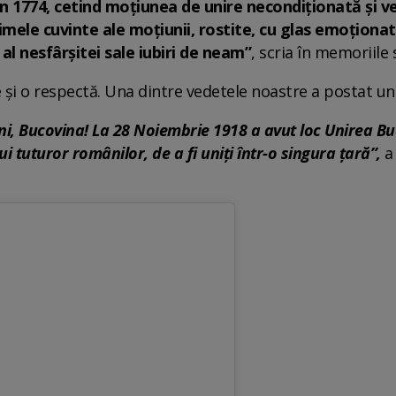
 din 1774, cetind moţiunea de unire necondiţionată şi 
ele cuvinte ale moţiunii, rostite, cu glas emoţionat, 
 al nesfârşitei sale iubiri de neam”
, scria în memoriile 
 și o respectă. Una dintre vedetele noastre a postat un 
ani, Bucovina! La 28 Noiembrie 1918 a avut loc Unirea B
i tuturor românilor, de a fi uniți într-o singura țară”,
a 