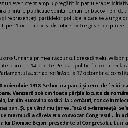
t un eveniment amplu pregătit în patru etape: inițiativ
lara printr-o publicație voința românilor bucovineni de 
a și reprezentații partidelor politice la care se ajunge 
 pe 11 octombrie şi discuțiile dintre guvernul provizoriu
stro-Ungaria primea răspunsul președintelui Wilson pri
ate prin cele 14 puncte. Pe plan politic, în urma declaraț
arlamentul austriac hotărăsc, la 17 octombrie, constitu
 noiembrie 1918! Se bucura parcă şi cerul de fericirea
oare. Veniseră soli din toate părţile locuite de român
ia, iar din Bucovina sosiră, la Cernăuţi, tot ce intele
i bun. Şi, pe când mulţimea, încă dis-dimineaţă, se în
a de marmură a căreia era convocat Congresul… În acl
a lui Dionisie Bejan, preşedinte al Congresului. Lui i-