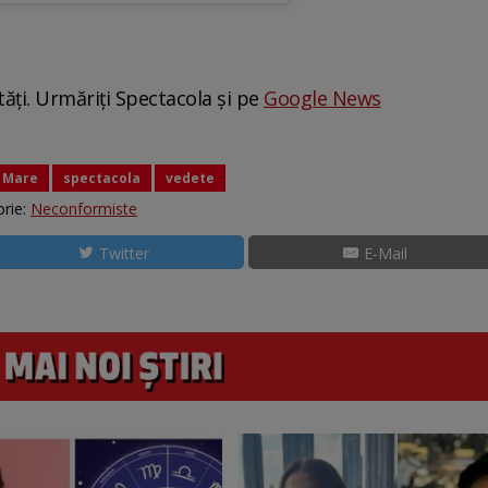
tăți. Urmăriți Spectacola și pe
Google News
 Mare
spectacola
vedete
rie:
Neconformiste
Twitter
E-Mail