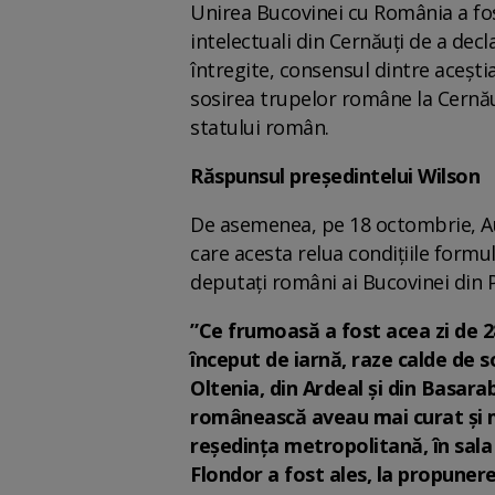
Unirea Bucovinei cu România a fos
intelectuali din Cernăuţi de a dec
întregite, consensul dintre acești
sosirea trupelor române la Cernăuți
statului român.
Răspunsul președintelui Wilson
De asemenea, pe 18 octombrie, Au
care acesta relua condițiile formul
deputați români ai Bucovinei din P
”Ce frumoasă a fost acea zi de 28
început de iarnă, raze calde de s
Oltenia, din Ardeal şi din Basarab
românească aveau mai curat şi ma
reşedinţa metropolitană, în sal
Flondor a fost ales, la propunere