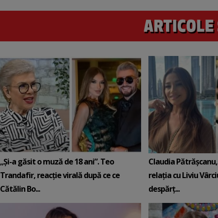
„Și-a găsit o muză de 18 ani”. Teo
Claudia Pătrășcanu,
Trandafir, reacție virală după ce ce
relația cu Liviu Vârci
Cătălin Bo...
despărț...