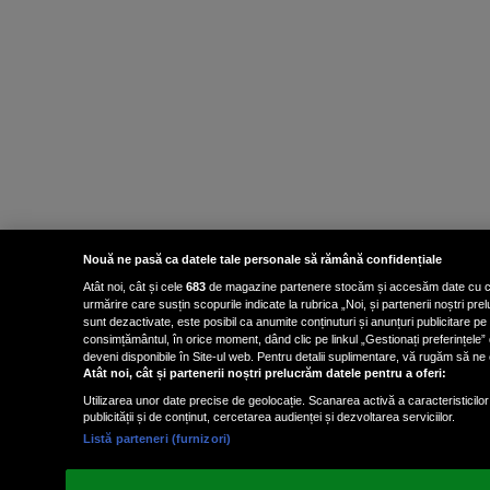
Nouă ne pasă ca datele tale personale să rămână confidențiale
Atât noi, cât și cele
683
de magazine partenere stocăm și accesăm date cu carac
urmărire care susțin scopurile indicate la rubrica „Noi, și partenerii noștri p
sunt dezactivate, este posibil ca anumite conținuturi și anunțuri publicitare pe
consimțământul, în orice moment, dând clic pe linkul „Gestionați preferințele” 
deveni disponibile în Site-ul web. Pentru detalii suplimentare, vă rugăm să ne co
Atât noi, cât și partenerii noștri prelucrăm datele pentru a oferi:
Utilizarea unor date precise de geolocație. Scanarea activă a caracteristicilor 
publicității și de conținut, cercetarea audienței și dezvoltarea serviciilor.
Listă parteneri (furnizori)