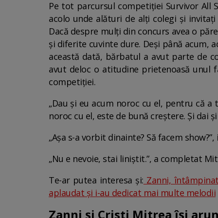
Pe tot parcursul competiției Survivor All 
acolo unde alături de alți colegi și invita
Dacă despre mulți din concurs avea o părer
și diferite cuvinte dure. Deși până acum, 
această dată, bărbatul a avut parte de c
avut deloc o atitudine prietenoasă unul f
competiției.
„Dau și eu acum noroc cu el, pentru că a tr
noroc cu el, este de bună creștere. Și dai și
„Așa s-a vorbit dinainte? Să facem show?”, 
„Nu e nevoie, stai liniștit.”, a completat Mit
Te-ar putea interesa și:
Zanni, întâmpinat 
aplaudat și i-au dedicat mai multe melodii
Zanni și Cristi Mitrea își aru