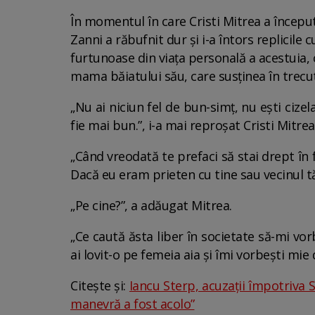
În momentul în care Cristi Mitrea a început s
Zanni a răbufnit dur și i-a întors replicile
furtunoase din viața personală a acestuia, 
mama băiatului său, care susținea în trecut
„Nu ai niciun fel de bun-simț, nu ești cize
fie mai bun.”, i-a mai reproșat Cristi Mitrea
„Când vreodată te prefaci să stai drept în f
Dacă eu eram prieten cu tine sau vecinul tă
„Pe cine?”, a adăugat Mitrea.
„Ce caută ăsta liber în societate să-mi vo
ai lovit-o pe femeia aia și îmi vorbești mi
Citește și:
Iancu Sterp, acuzații împotriva
manevră a fost acolo”