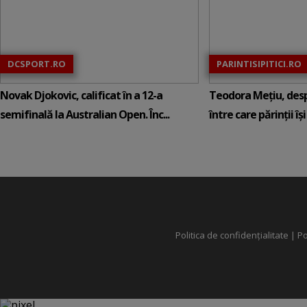
DCSPORT.RO
PARINTISIPITICI.RO
Novak Djokovic, calificat în a 12-a
Teodora Mețiu, desp
semifinală la Australian Open. Înc...
între care părinții își c
Politica de confidențialitate
|
Po