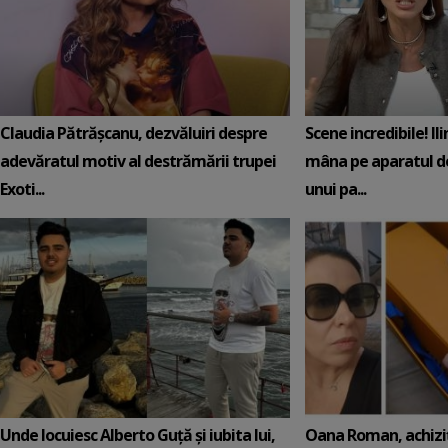
Claudia Pătrășcanu, dezvăluiri despre
Scene incredibile! Il
adevăratul motiv al destrămării trupei
mâna pe aparatul de
Exoti...
unui pa...
Unde locuiesc Alberto Guță și iubita lui,
Oana Roman, achiziț