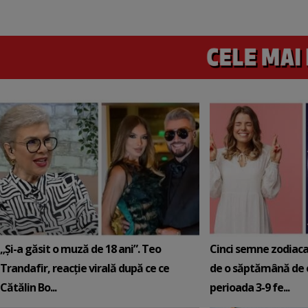
„Și-a găsit o muză de 18 ani”. Teo
Cinci semne zodiaca
Trandafir, reacție virală după ce ce
de o săptămână de e
Cătălin Bo...
perioada 3-9 fe...