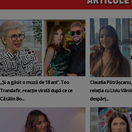
„Și-a găsit o muză de 18 ani”. Teo
Claudia Pătrășcanu,
Trandafir, reacție virală după ce ce
relația cu Liviu Vârci
Cătălin Bo...
despărț...