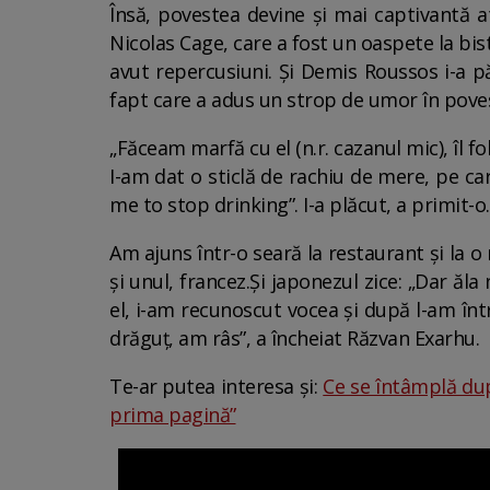
Însă, povestea devine și mai captivantă a
Nicolas Cage, care a fost un oaspete la bist
avut repercusiuni. Și Demis Roussos i-a p
fapt care a adus un strop de umor în pove
„Făceam marfă cu el (n.r. cazanul mic), îl f
I-am dat o sticlă de rachiu de mere, pe car
me to stop drinking”. I-a plăcut, a primit-o
Am ajuns într-o seară la restaurant și la 
și unul, francez.Și japonezul zice: „Dar ăl
el, i-am recunoscut vocea și după l-am înt
drăguț, am râs”, a încheiat Răzvan Exarhu.
Te-ar putea interesa și:
Ce se întâmplă dup
prima pagină”