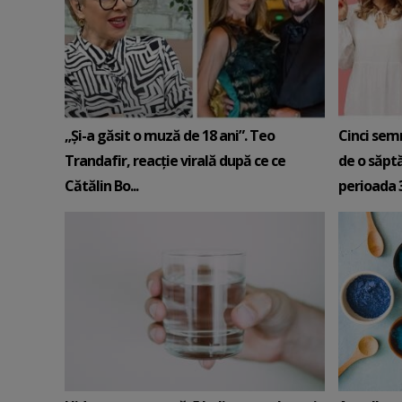
„Și-a găsit o muză de 18 ani”. Teo
Cinci sem
Trandafir, reacție virală după ce ce
de o săpt
Cătălin Bo...
perioada 3-