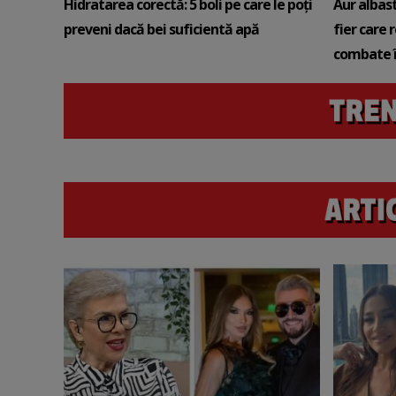
Hidratarea corectă: 5 boli pe care le poți
Aur albas
preveni dacă bei suficientă apă
fier care 
combate î