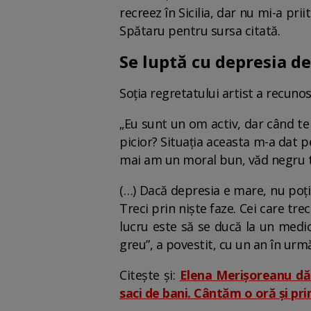
recreez în Sicilia, dar nu mi-a pri
Spătaru pentru sursa citată.
Se luptă cu depresia de
Soția regretatului artist a recunos
„Eu sunt un om activ, dar când te
picior? Situația aceasta m-a dat 
mai am un moral bun, văd negru 
(…) Dacă depresia e mare, nu poți
Treci prin niște faze. Cei care tr
lucru este să se ducă la un medic
greu”, a povestit, cu un an în ur
Citește și:
Elena Merișoreanu dă 
saci de bani. Cântăm o oră și pr