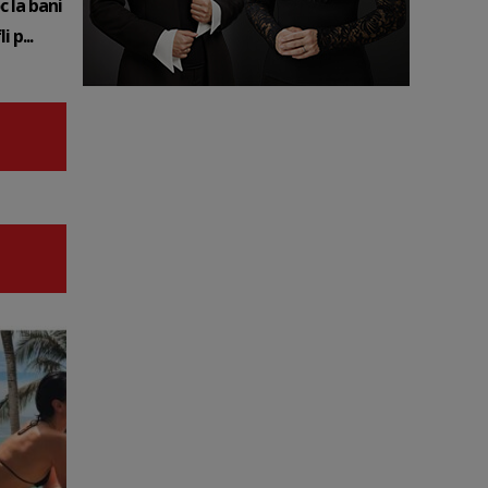
c la bani
 p...