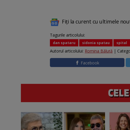
Fiți la curent cu ultimele nou
Tagurile articolului:
dan spataru
sidonia spatau
spital
Autorul articolului:
Romina Băluță
| Catego
Facebook