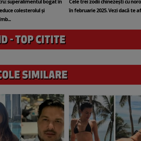
tru: superalimentul bogat în
Cele trei zodii chinezești cu noro
reduce colesterolul și
în februarie 2025. Vezi dacă te afli
mb...