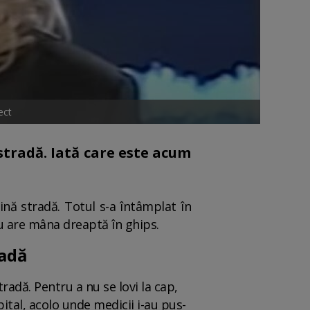
ect
stradă. Iată care este acum
ină stradă. Totul s-a întâmplat în
u are mâna dreaptă în ghips.
radă
radă. Pentru a nu se lovi la cap,
ital, acolo unde medicii i-au pus-