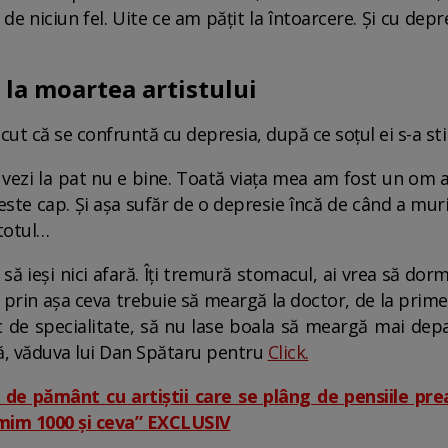
it de niciun fel. Uite ce am pățit la întoarcere. Și cu de
 la moartea artistului
cut că se confruntă cu depresia, după ce soțul ei s-a stin
 vezi la pat nu e bine. Toată viața mea am fost un om a
peste cap. Și așa sufăr de o depresie încă de când a mur
totul…
 să ieși nici afară. Îți tremură stomacul, ai vrea să do
ec prin așa ceva trebuie să meargă la doctor, de la prim
 de specialitate, să nu lase boala să meargă mai depar
mă, văduva lui Dan Spătaru pentru
Click.
de pământ cu artiștii care se plâng de pensiile prea
imim 1000 și ceva” EXCLUSIV