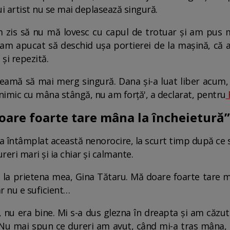
ui artist nu se mai deplasează singură.
 zis să nu mă lovesc cu capul de trotuar și am pus m
 am apucat să deschid ușa portierei de la mașină, că 
 și repezită.
teamă să mai merg singură. Dana și-a luat liber acum, 
imic cu mâna stângă, nu am forță', a declarat, pentru
oare foarte tare mâna la încheietură”
 întâmplat această nenorocire, la scurt timp după ce s-a
reri mari și ia chiar și calmante.
t la prietena mea, Gina Tătaru. Mă doare foarte tare m
r nu e suficient…
nu era bine. Mi s-a dus glezna în dreapta și am căzu
 Nu mai spun ce dureri am avut, când mi-a tras mâna,