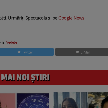
tăți. Urmăriți Spectacola și pe
Google News
rie:
Vedete
Twitter
E-Mail