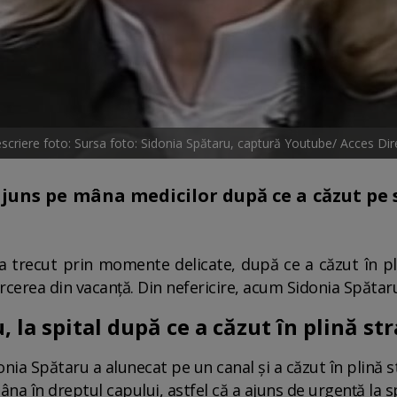
scriere foto: Sursa foto: Sidonia Spătaru, captură Youtube/ Acces Dir
juns pe mâna medicilor după ce a căzut pe 
a trecut prin momente delicate, după ce a căzut în pl
cerea din vacanță. Din nefericire, acum Sidonia Spătar
 la spital după ce a căzut în plină st
ia Spătaru a alunecat pe un canal și a căzut în plină st
na în dreptul capului, astfel că a ajuns de urgență la sp