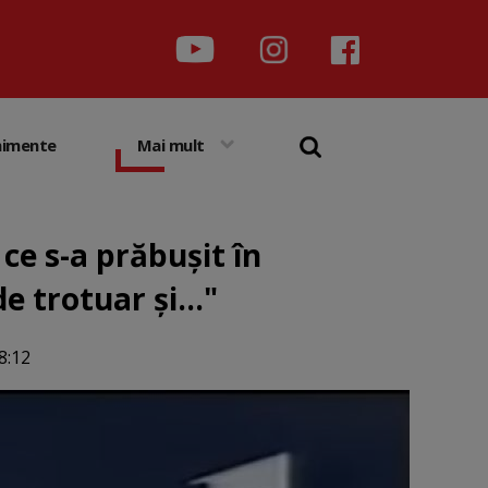
nimente
Mai mult
ce s-a prăbușit în
e trotuar și..."
8:12