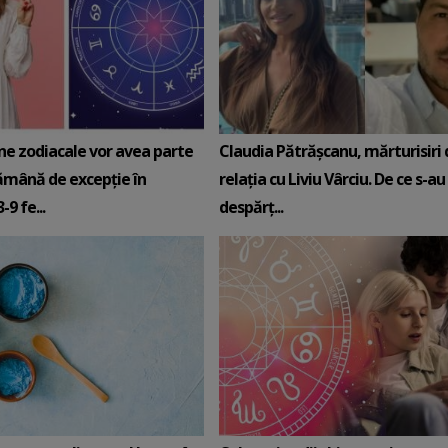
ne zodiacale vor avea parte
Claudia Pătrășcanu, mărturisiri
ămână de excepție în
relația cu Liviu Vârciu. De ce s-au
9 fe...
despărț...