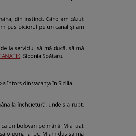
âna, din instinct. Când am căzut
am pus piciorul pe un canal și am
de la serviciu, să mă ducă, să mă
FANATIK,
Sidonia Spătaru.
 întors din vacanța în Sicilia.
âna la încheietură, unde s-a rupt.
t ca un bolovan pe mână. M-a luat
 să o pună la loc. M-am dus să mă