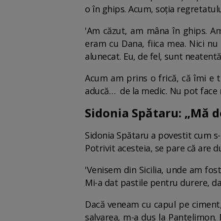
o în ghips. Acum, soția regretatul
'Am căzut, am mâna în ghips. Am
eram cu Dana, fiica mea. Nici nu
alunecat. Eu, de fel, sunt neatentă
Acum am prins o frică, că îmi e 
aducă… de la medic. Nu pot face n
Sidonia Spătaru: „Mă d
Sidonia Spătaru a povestit cum s-a
Potrivit acesteia, se pare că are du
'Venisem din Sicilia, unde am fos
Mi-a dat pastile pentru durere, da
Dacă veneam cu capul pe ciment, 
salvarea, m-a dus la Pantelimon.