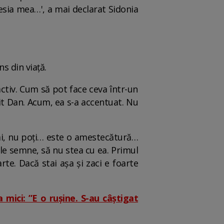
presia mea…', a mai declarat Sidonia
s din viață.
ctiv. Cum să pot face ceva într-un
it Dan. Acum, ea s-a accentuat. Nu
rmi, nu poți… este o amestecătură…
ele semne, să nu stea cu ea. Primul
te. Dacă stai așa și zaci e foarte
 mici: ”E o rușine. S-au câștigat