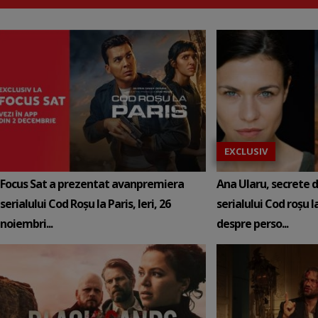
EXCLUSIV
Focus Sat a prezentat avanpremiera
Ana Ularu, secrete d
serialului Cod Roșu la Paris, Ieri, 26
serialului Cod roșu la
noiembri...
despre perso...