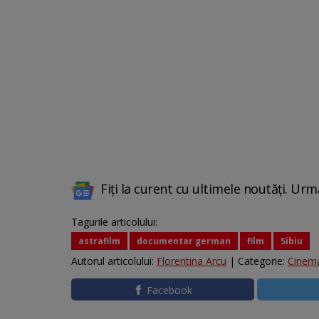
Fiți la curent cu ultimele noutăți. Urm
Tagurile articolului:
astrafilm
documentar german
film
Sibiu
Autorul articolului:
Florentina Arcu
| Categorie:
Cinema
Facebook