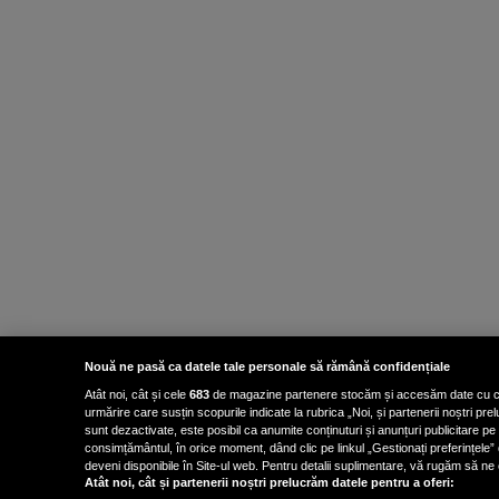
Nouă ne pasă ca datele tale personale să rămână confidențiale
Atât noi, cât și cele
683
de magazine partenere stocăm și accesăm date cu carac
urmărire care susțin scopurile indicate la rubrica „Noi, și partenerii noștri p
sunt dezactivate, este posibil ca anumite conținuturi și anunțuri publicitare pe
consimțământul, în orice moment, dând clic pe linkul „Gestionați preferințele” 
deveni disponibile în Site-ul web. Pentru detalii suplimentare, vă rugăm să ne co
Atât noi, cât și partenerii noștri prelucrăm datele pentru a oferi: