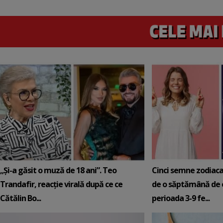
„Și-a găsit o muză de 18 ani”. Teo
Cinci semne zodiaca
Trandafir, reacție virală după ce ce
de o săptămână de e
Cătălin Bo...
perioada 3-9 fe...