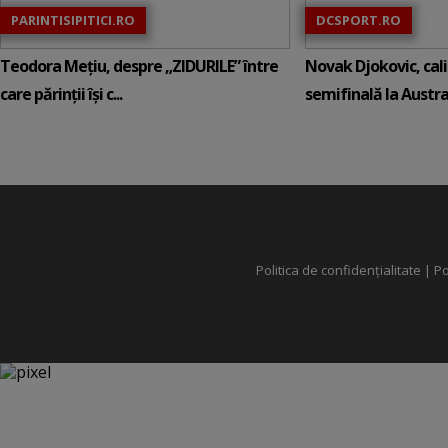
PARINTISIPITICI.RO
DCSPORT.RO
Teodora Mețiu, despre „ZIDURILE” între
Novak Djokovic, calif
care părinții își c...
semifinală la Austral
Politica de confidențialitate
|
Po