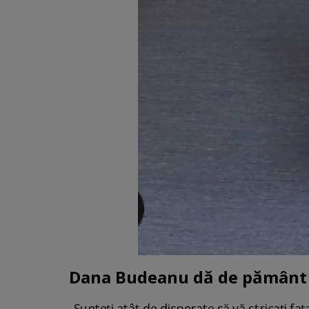
Dana Budeanu dă de pământ c
„Sunteți atât de disperate să vă stricați faț