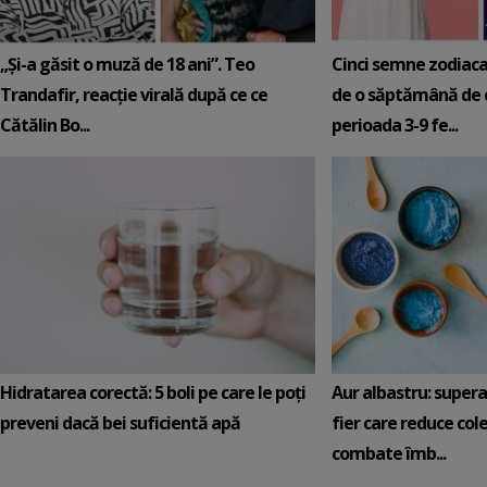
„Și-a găsit o muză de 18 ani”. Teo
Cinci semne zodiaca
Trandafir, reacție virală după ce ce
de o săptămână de e
Cătălin Bo...
perioada 3-9 fe...
Hidratarea corectă: 5 boli pe care le poți
Aur albastru: super
preveni dacă bei suficientă apă
fier care reduce cole
combate îmb...