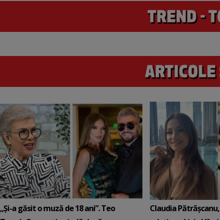
„Și-a găsit o muză de 18 ani”. Teo
Claudia Pătrășcanu,