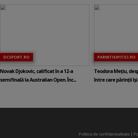
DCSPORT.RO
PARINTISIPITICI.RO
Novak Djokovic, calificat în a 12-a
Teodora Mețiu, desp
semifinală la Australian Open. Înc...
între care părinții își c
Politica de confidențialitate
|
Po