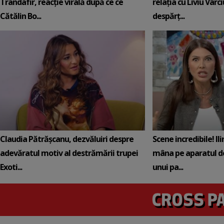
Trandafir, reacție virală după ce ce
relația cu Liviu Vârci
Cătălin Bo...
despărț...
Claudia Pătrășcanu, dezvăluiri despre
Scene incredibile! Il
adevăratul motiv al destrămării trupei
mâna pe aparatul de
Exoti...
unui pa...