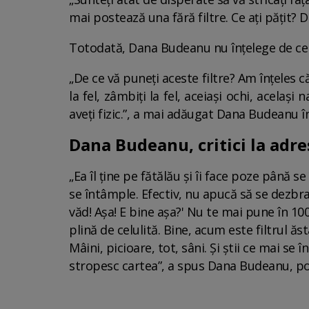
mai postează una fără filtre. Ce ați pățit?
Totodată, Dana Budeanu nu înțelege de ce t
„De ce vă puneți aceste filtre? Am înțeles c
la fel, zâmbiți la fel, aceiași ochi, acelaș
aveți fizic.”, a mai adăugat Dana Budeanu în
Dana Budeanu, critici la adre
„Ea îl ține pe fătălău și îi face poze până s
se întâmple. Efectiv, nu apucă să se dezbra
văd! Așa! E bine așa?' Nu te mai pune în 1000
plină de celulită. Bine, acum este filtrul ăst
Mâini, picioare, tot, sâni. Și știi ce mai se 
stropesc cartea”, a spus Dana Budeanu, po