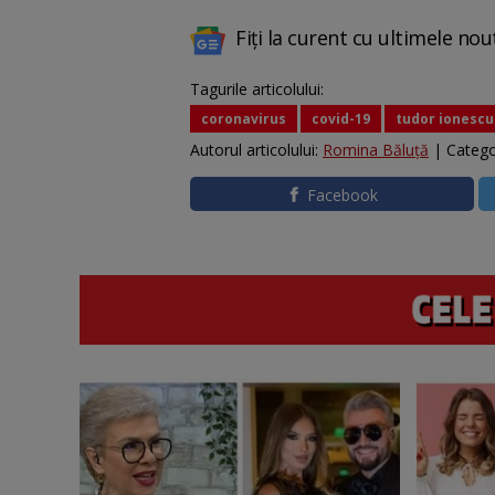
Fiți la curent cu ultimele nou
Tagurile articolului:
coronavirus
covid-19
tudor ionescu
Autorul articolului:
Romina Băluță
| Catego
Facebook