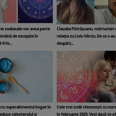
ne zodiacale vor avea parte
Claudia Pătrășcanu, mărturisiri
ămână de excepție în
relația cu Liviu Vârciu. De ce s-au
9 fe...
despărț...
tru: superalimentul bogat în
Cele trei zodii chinezești cu noro
reduce colesterolul și
în februarie 2025. Vezi dacă te afli