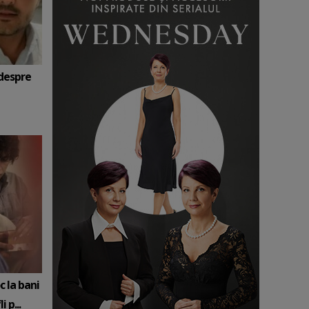
 despre
c la bani
 p...