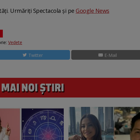
tăți. Urmăriți Spectacola și pe
Google News
rie:
Vedete
Twitter
E-Mail