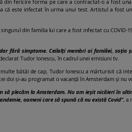
ă din fericire forma pe care a contractat-o a fost una
că este infectat în urma unui test. Artistul a fost unu
singurul din familia lui care a fost infectat cu COVID-19.
.
ar fără simptome. Ceilalți membri ai familiei, soția și
 declarat Tudor Ionescu, în cadrul unei emisiuni tv.
 multe bătăi de cap, Tudor Ionescu a mărturisit că inte
, cei doi și-au programat o vacanță în Amsterdam și nu vo
să plecăm la Amsterdam. Nu am ieșit nicăieri în ulti
andemie, oameni care să spună că nu există Covid“
, a