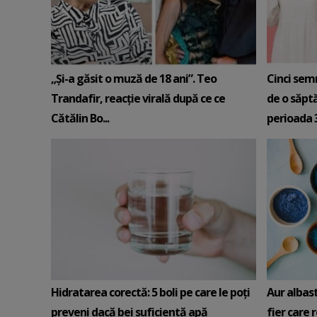
„Și-a găsit o muză de 18 ani”. Teo
Cinci sem
Trandafir, reacție virală după ce ce
de o săpt
Cătălin Bo...
perioada 3-
Hidratarea corectă: 5 boli pe care le poți
Aur albas
preveni dacă bei suficientă apă
fier care 