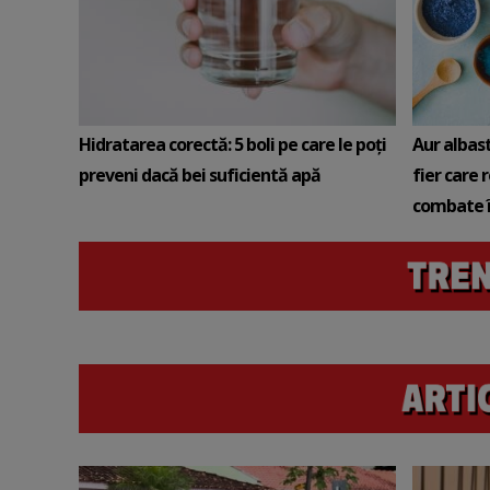
Hidratarea corectă: 5 boli pe care le poți
Aur albas
preveni dacă bei suficientă apă
fier care 
combate î