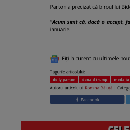
Parton a precizat că biroul lui Bi
"Acum simt că, dacă o accept, fa
ianuarie.
Fiți la curent cu ultimele nou
Tagurile articolului:
dolly parton
donald trump
medalia 
Autorul articolului:
Romina Băluță
| Catego
Facebook