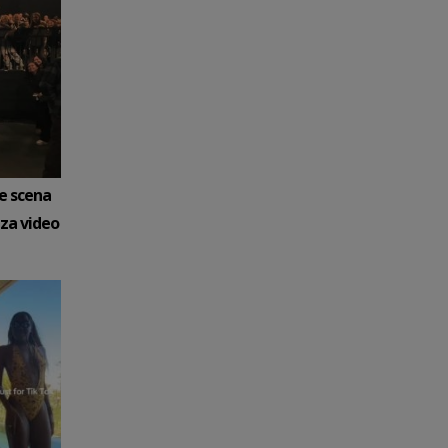
e scena
iza video