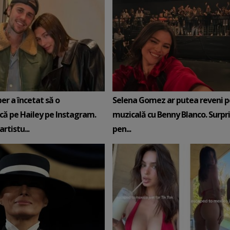
ber a încetat să o
Selena Gomez ar putea reveni p
ă pe Hailey pe Instagram.
muzicală cu Benny Blanco. Surpr
artistu...
pen...