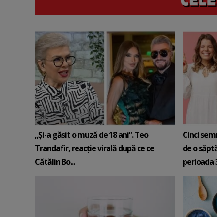
„Și-a găsit o muză de 18 ani”. Teo
Cinci sem
Trandafir, reacție virală după ce ce
de o săpt
Cătălin Bo...
perioada 3-