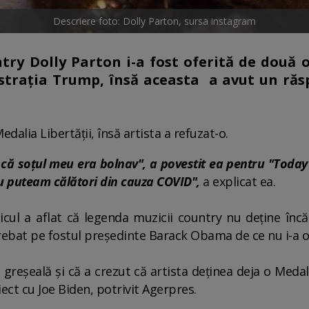
Descriere foto: Dolly Parton, sursa instagram
try Dolly Parton i-a fost oferită de două o
istraţia Trump, însă aceasta a avut un răs
edalia Libertăţii, însă artista a refuzat-o.
ă soţul meu era bolnav", a povestit ea pentru "Today" î
nu puteam călători din cauza COVID",
a explicat ea.
blicul a aflat că legenda muzicii country nu deţine în
trebat pe fostul preşedinte Barack Obama de ce nu i-a o
eşeală şi că a crezut că artista deţinea deja o Medalie
ect cu Joe Biden, potrivit Agerpres.