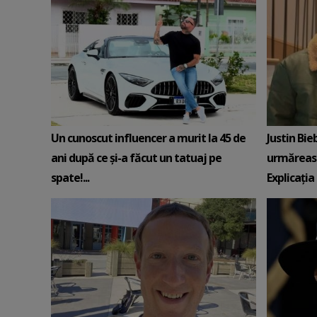
Un cunoscut influencer a murit la 45 de
Justin Bie
ani după ce și-a făcut un tatuaj pe
urmăreasc
spate!...
Explicația 