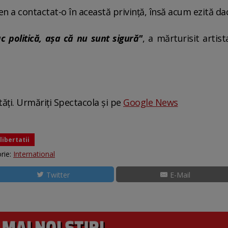
den a contactat-o în această privinţă, însă acum ezită d
c politică, aşa că nu sunt sigură"
, a mărturisit artis
tăți. Urmăriți Spectacola și pe
Google News
libertatii
rie:
International
Twitter
E-Mail