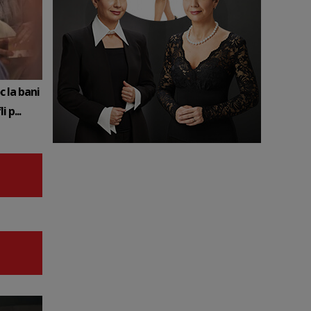
c la bani
 p...