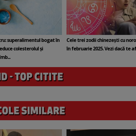
tru: superalimentul bogat în
Cele trei zodii chinezești cu noro
reduce colesterolul și
în februarie 2025. Vezi dacă te afli
mb...