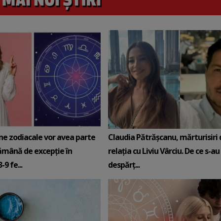
ne zodiacale vor avea parte
Claudia Pătrășcanu, mărturisiri
ămână de excepție în
relația cu Liviu Vârciu. De ce s-au
9 fe...
despărț...