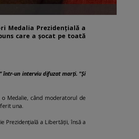
ri Medalia Prezidenţială a
puns care a șocat pe toată
ntr-un interviu difuzat marţi. "Şi
că o Medalie, când moderatorul de
ferit una.
 Prezidenţială a Libertăţii, însă a