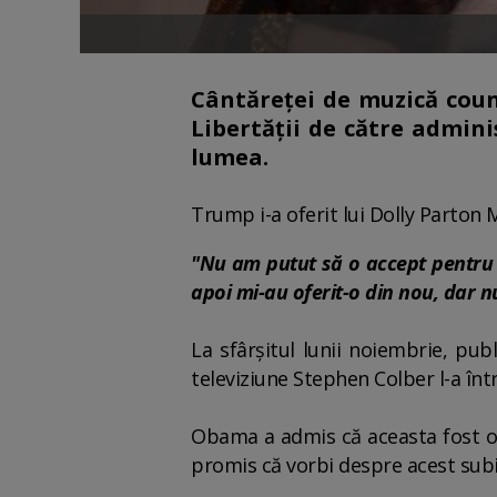
Cântăreţei de muzică coun
Libertăţii de către admin
lumea.
Trump i-a oferit lui Dolly Parton M
"Nu am putut să o accept pentru c
apoi mi-au oferit-o din nou, dar 
La sfârşitul lunii noiembrie, pu
televiziune Stephen Colber l-a în
Obama a admis că aceasta fost o gr
promis că vorbi despre acest subi