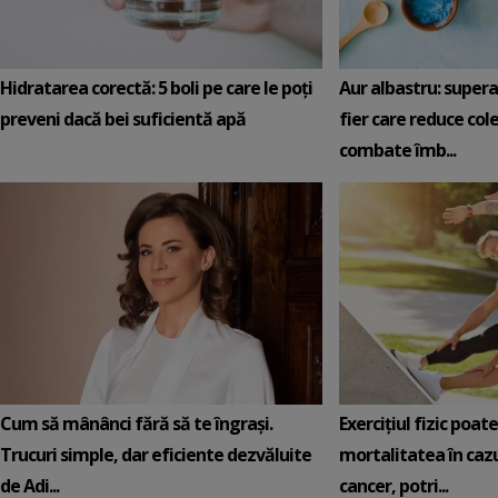
Hidratarea corectă: 5 boli pe care le poți
Aur albastru: super
preveni dacă bei suficientă apă
fier care reduce cole
combate îmb...
Cum să mânânci fără să te îngrași.
Exercițiul fizic poat
Trucuri simple, dar eficiente dezvăluite
mortalitatea în cazu
de Adi...
cancer, potri...