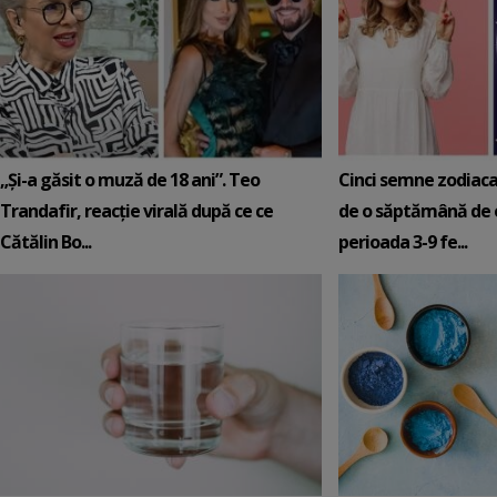
„Și-a găsit o muză de 18 ani”. Teo
Cinci semne zodiaca
Trandafir, reacție virală după ce ce
de o săptămână de e
Cătălin Bo...
perioada 3-9 fe...