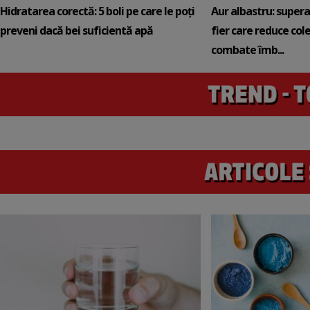
Hidratarea corectă: 5 boli pe care le poți
Aur albastru: super
preveni dacă bei suficientă apă
fier care reduce cole
combate îmb...