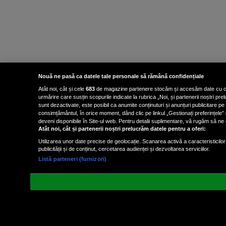
Nouă ne pasă ca datele tale personale să rămână confidențiale
Atât noi, cât și cele
683
de magazine partenere stocăm și accesăm date cu carac
urmărire care susțin scopurile indicate la rubrica „Noi, și partenerii noștri p
sunt dezactivate, este posibil ca anumite conținuturi și anunțuri publicitare pe
consimțământul, în orice moment, dând clic pe linkul „Gestionați preferințele” 
deveni disponibile în Site-ul web. Pentru detalii suplimentare, vă rugăm să ne co
Atât noi, cât și partenerii noștri prelucrăm datele pentru a oferi:
Utilizarea unor date precise de geolocație. Scanarea activă a caracteristicilor 
publicității și de conținut, cercetarea audienței și dezvoltarea serviciilor.
Listă parteneri (furnizori)