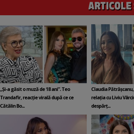
„Și-a găsit o muză de 18 ani”. Teo
Claudia Pătrășcanu,
Trandafir, reacție virală după ce ce
relația cu Liviu Vârci
Cătălin Bo...
despărț...