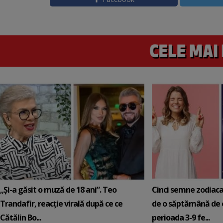
„Și-a găsit o muză de 18 ani”. Teo
Cinci semne zodiaca
Trandafir, reacție virală după ce ce
de o săptămână de e
Cătălin Bo...
perioada 3-9 fe...