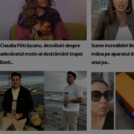
Claudia Pătrășcanu, dezvăluiri despre
Scene incredibile! Il
adevăratul motiv al destrămării trupei
mâna pe aparatul de
Exoti...
unui pa...