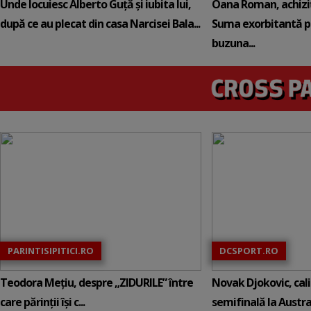
Unde locuiesc Alberto Guță și iubita lui,
Oana Roman, achiziț
după ce au plecat din casa Narcisei Bala...
Suma exorbitantă pe
buzuna...
PARINTISIPITICI.RO
DCSPORT.RO
Teodora Mețiu, despre „ZIDURILE” între
Novak Djokovic, calif
care părinții își c...
semifinală la Austral