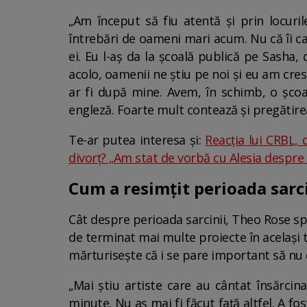
„Am început să fiu atentă și prin locuri
întrebări de oameni mari acum. Nu că îi ca
ei. Eu l-aș da la școală publică pe Sasha,
acolo, oamenii ne știu pe noi și eu am cre
ar fi după mine. Avem, în schimb, o școa
engleză. Foarte mult contează și pregătirea
Te-ar putea interesa și:
Reacția lui CRBL, 
divorț? „Am stat de vorbă cu Alesia despre
Cum a resimțit perioada sarci
Cât despre perioada sarcinii, Theo Rose spu
de terminat mai multe proiecte în același 
mărturisește că i se pare important să nu da
„Mai știu artiste care au cântat însărci
minute. Nu aș mai fi făcut față altfel. A 