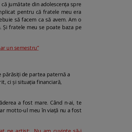
i că jumătate din adolescența spre
mplicat pentru că fratele meu era
rebuie să facem ca să avem. Am o
ă. Și fratele meu se poate baza pe
oar un semestru”
e părăsiți de partea paternă a
, ci și situația financiară,
căderea a fost mare. Când n-ai, te
Dar motto-ul meu în viață nu a fost
nat pe artist: „Nu am cuvinte să-i