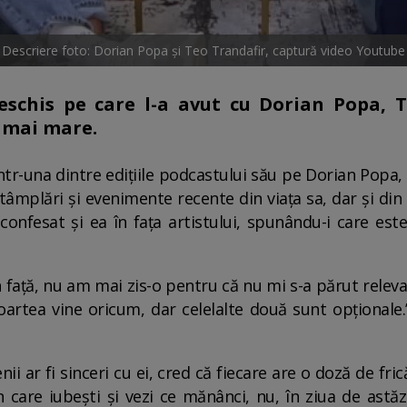
Descriere foto: Dorian Popa și Teo Trandafir, captură video Youtube
deschis pe care l-a avut cu Dorian Popa, T
a mai mare.
într-una dintre edițiile podcastului său pe Dorian Popa
tâmplări și evenimente recente din viața sa, dar și din 
onfesat și ea în fața artistului, spunându-i care este
n față, nu am mai zis-o pentru că nu mi s-a părut relevan
artea vine oricum, dar celelalte două sunt opționale.”
ii ar fi sinceri cu ei, cred că fiecare are o doză de fri
 care iubești și vezi ce mănânci, nu, în ziua de astăzi