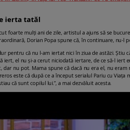
 ierta tatăl
cut foarte mulți ani de zile, artistul a ajuns să se bucure
traordinară, Dorian Popa spune că, în continuare, nu-l 
 pentru că nu l-am iertat nici în ziua de astăzi. Știu c
rt, el nu și-a cerut niciodată iertare, de ce să-l iert 
ert, dar nu pot. Mama spune că dacă nu era el, nu eram
dureros este că după ce a început serialul Pariu cu Viața
tiau că sunt copilul lui.”, a mai dezvăluit acesta.