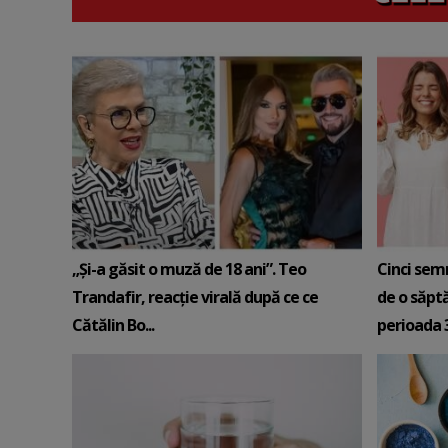
„Și-a găsit o muză de 18 ani”. Teo
Cinci sem
Trandafir, reacție virală după ce ce
de o săpt
Cătălin Bo...
perioada 3-