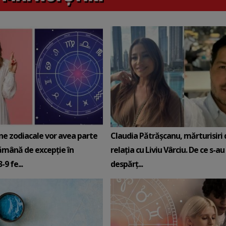
ne zodiacale vor avea parte
Claudia Pătrășcanu, mărturisiri
ămână de excepție în
relația cu Liviu Vârciu. De ce s-au
9 fe...
despărț...