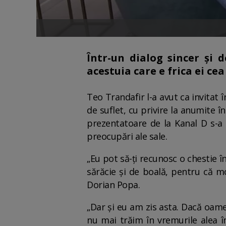
Într-un dialog sincer și 
acestuia care e frica ei ce
Teo Trandafir l-a avut ca invitat 
de suflet, cu privire la anumite în
prezentatoare de la Kanal D s-a c
preocupări ale sale.
„Eu pot să-ți recunosc o chestie î
sărăcie și de boală, pentru că mo
Dorian Popa.
„Dar și eu am zis asta. Dacă oamen
nu mai trăim în vremurile alea în