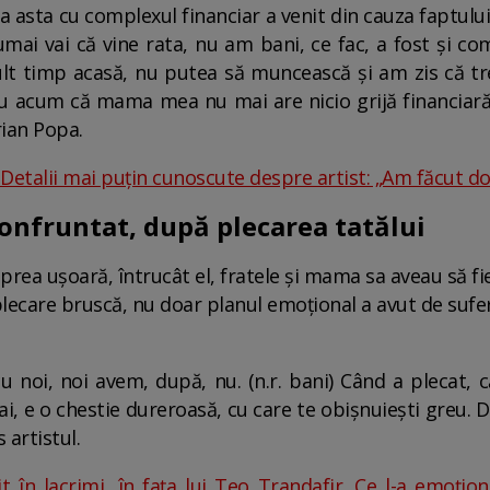
 asta cu complexul financiar a venit din cauza faptulu
i vai că vine rata, nu am bani, ce fac, a fost și co
ult timp acasă, nu putea să muncească și am zis că t
tiu acum că mama mea nu mai are nicio grijă financiar
rian Popa.
 Detalii mai puțin cunoscute despre artist: „Am făcut d
confruntat, după plecarea tatălui
prea ușoară, întrucât el, fratele și mama sa aveau să fi
plecare bruscă, nu doar planul emoțional a avut de suferit
cu noi, noi avem, după, nu. (n.r. bani) Când a plecat, 
 ai, e o chestie dureroasă, cu care te obișnuiești greu. 
 artistul.
 în lacrimi, în fața lui Teo Trandafir. Ce l-a emoțio