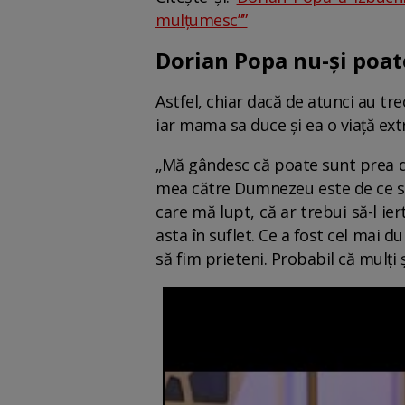
mulțumesc””
Dorian Popa nu-și poate
Astfel, chiar dacă de atunci au tre
iar mama sa duce și ea o viață ex
„Mă gândesc că poate sunt prea dur
mea către Dumnezeu este de ce să ie
care mă lupt, că ar trebui să-l i
asta în suflet. Ce a fost cel mai 
să fim prieteni. Probabil că mulți ș