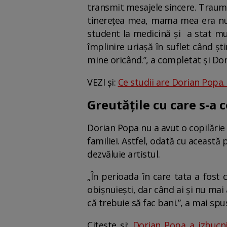
transmit mesajele sincere. Trauma
tinerețea mea, mama mea era numa
student la medicină și a stat m
împlinire uriașă în suflet când ș
mine oricând.”, a completat și Do
VEZI și:
Ce studii are Dorian Popa.
Greutățile cu care s-a 
Dorian Popa nu a avut o copilărie 
familiei. Astfel, odată cu această 
dezvăluie artistul.
„În perioada în care tata a fost 
obișnuiești, dar când ai și nu mai
că trebuie să fac bani.”, a mai spus
Citește și:
Dorian Popa a izbucnit