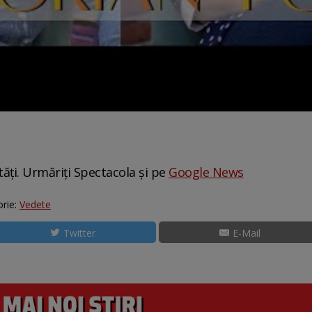
tăți. Urmăriți Spectacola și pe
Google News
rie:
Vedete
Twitter
E-Mail