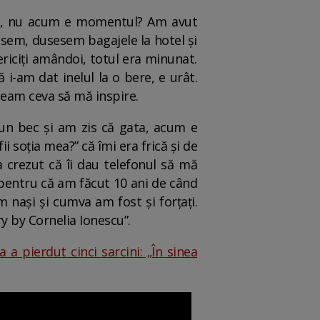
ția, nu acum e momentul? Am avut
nsesem, dusesem bagajele la hotel și
riciți amândoi, totul era minunat.
i-am dat inelul la o bere, e urât.
seam ceva să mă inspire.
 un bec și am zis că gata, acum e
i soția mea?” că îmi era frică și de
a crezut că îi dau telefonul să mă
 pentru că am făcut 10 ani de când
 nași și cumva am fost și forțați.
y by Cornelia Ionescu”.
 a pierdut cinci sarcini: „În sinea