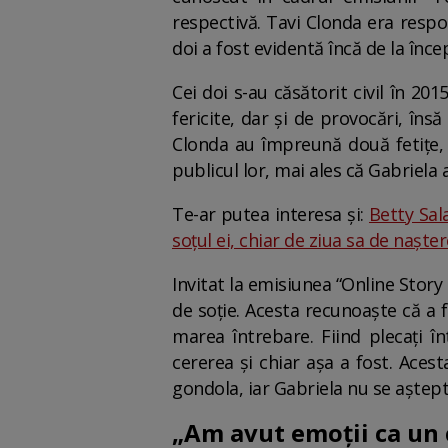
respectivă. Tavi Clonda era respo
doi a fost evidentă încă de la înce
Cei doi s-au căsătorit civil în 2
fericite, dar și de provocări, în
Clonda au împreună două fetițe, 
publicul lor, mai ales că Gabriela 
Te-ar putea interesa și:
Betty Sal
soțul ei, chiar de ziua sa de nașter
Invitat la emisiunea “Online Stor
de soție. Acesta recunoaște că a
marea întrebare. Fiind plecați în
cererea și chiar așa a fost. Aces
gondola, iar Gabriela nu se aștep
„Am avut emoții ca un 