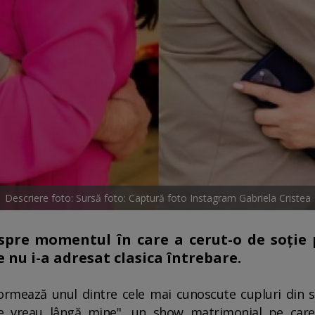
Descriere foto: Sursă foto: Captură foto Instagram Gabriela Cristea
spre momentul în care a cerut-o de soție p
 nu i-a adresat clasica întrebare.
formează unul dintre cele mai cunoscute cupluri din 
Te vreau lângă mine", un show matrimonial pe care