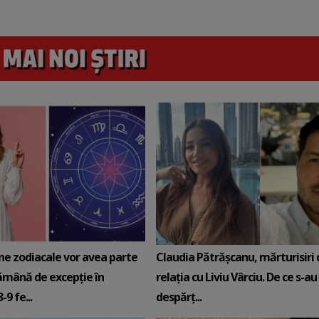
ne zodiacale vor avea parte
Claudia Pătrășcanu, mărturisiri
ămână de excepție în
relația cu Liviu Vârciu. De ce s-au
9 fe...
despărț...