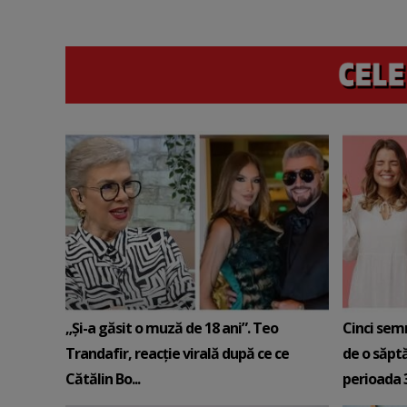
„Și-a găsit o muză de 18 ani”. Teo
Cinci sem
Trandafir, reacție virală după ce ce
de o săpt
Cătălin Bo...
perioada 3-