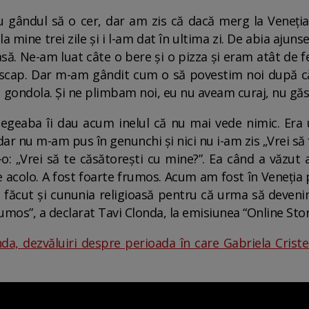
 cu gândul să o cer, dar am zis că dacă merg la Vene
 la mine trei zile și i l-am dat în ultima zi. De abia aju
să. Ne-am luat câte o bere și o pizza și eram atât de fe
i scap. Dar m-am gândit cum o să povestim noi după că 
u gondola. Și ne plimbam noi, eu nu aveam curaj, nu gă
 degeaba îi dau acum inelul că nu mai vede nimic. Era
r nu m-am pus în genunchi și nici nu i-am zis „Vrei să fi
-o: „Vrei să te căsătorești cu mine?”. Ea când a văzut 
de acolo. A fost foarte frumos. Acum am fost în Veneția
m făcut și cununia religioasă pentru că urma să devenim
umos”, a declarat Tavi Clonda, la emisiunea “Online Stor
da, dezvăluiri despre perioada în care Gabriela Cristea