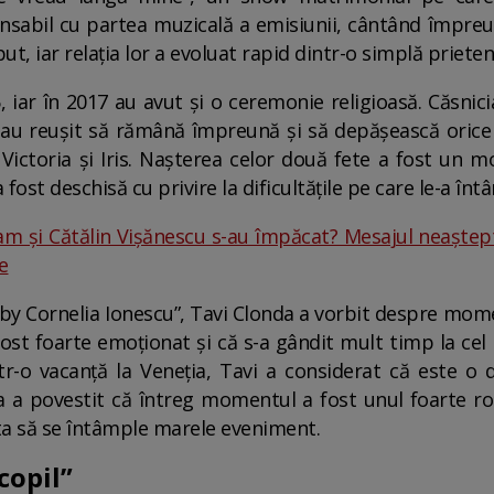
nsabil cu partea muzicală a emisiunii, cântând împreun
put, iar relația lor a evoluat rapid dintr-o simplă priet
015, iar în 2017 au avut și o ceremonie religioasă. Căsn
să au reușit să rămână împreună și să depășească orice 
Victoria și Iris. Nașterea celor două fete a fost un m
a fost deschisă cu privire la dificultățile pe care le-a î
am și Cătălin Vișănescu s-au împăcat? Mesajul neaștepta
e
y by Cornelia Ionescu”, Tavi Clonda a vorbit despre mome
 fost foarte emoționat și că s-a gândit mult timp la c
tr-o vacanță la Veneția, Tavi a considerat că este o 
ta a povestit că întreg momentul a fost unul foarte r
ta să se întâmple marele eveniment.
copil”