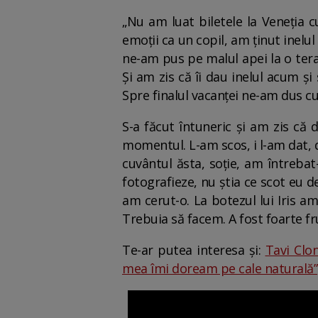
„Nu am luat biletele la Veneția
emoții ca un copil, am ținut inelul
ne-am pus pe malul apei la o tera
Și am zis că îi dau inelul acum ș
Spre finalul vacanței ne-am dus c
S-a făcut întuneric și am zis că
momentul. L-am scos, i l-am dat, da
cuvântul ăsta, soție, am întrebat
fotografieze, nu știa ce scot eu 
am cerut-o. La botezul lui Iris a
Trebuia să facem. A fost foarte fr
Te-ar putea interesa și:
Tavi Clon
mea îmi doream pe cale naturală”