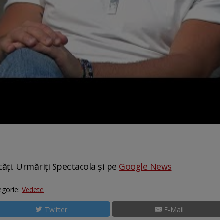
tăți. Urmăriți Spectacola și pe
Google News
egorie:
Vedete
Twitter
E-Mail