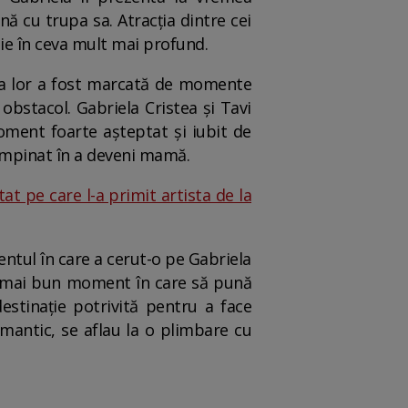
ă cu trupa sa. Atracția dintre cei
enie în ceva mult mai profund.
icia lor a fost marcată de momente
obstacol. Gabriela Cristea și Tavi
oment foarte așteptat și iubit de
ntâmpinat în a deveni mamă.
t pe care l-a primit artista de la
ntul în care a cerut-o pe Gabriela
el mai bun moment în care să pună
destinație potrivită pentru a face
omantic, se aflau la o plimbare cu