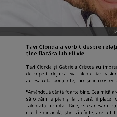
D
Tavi Clonda a vorbit despre relați
ține flacăra iubirii vie.
Tavi Clonda și Gabriela Cristea au împre
descoperit deja câteva talente, iar pasi
adresa celor două fete, care și-au moștenit
"Amândouă cântă foarte bine. Cea mică are 
să o dăm la pian și la chitară, îi place f
talentată la cântat. Bine, este adevărat că
ureche muzicală, știe să cânte, are tot t