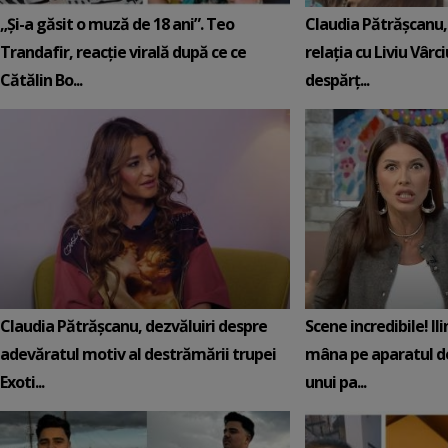
„Și-a găsit o muză de 18 ani”. Teo
Claudia Pătrășcanu,
Trandafir, reacție virală după ce ce
relația cu Liviu Vârci
Cătălin Bo...
despărț...
Claudia Pătrășcanu, dezvăluiri despre
Scene incredibile! Il
adevăratul motiv al destrămării trupei
mâna pe aparatul de
Exoti...
unui pa...