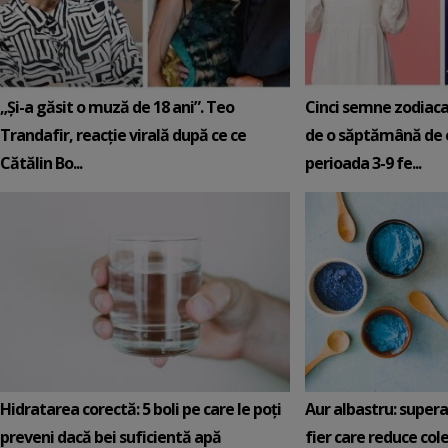
„Și-a găsit o muză de 18 ani”. Teo
Cinci semne zodiaca
Trandafir, reacție virală după ce ce
de o săptămână de e
Cătălin Bo...
perioada 3-9 fe...
Hidratarea corectă: 5 boli pe care le poți
Aur albastru: super
preveni dacă bei suficientă apă
fier care reduce cole