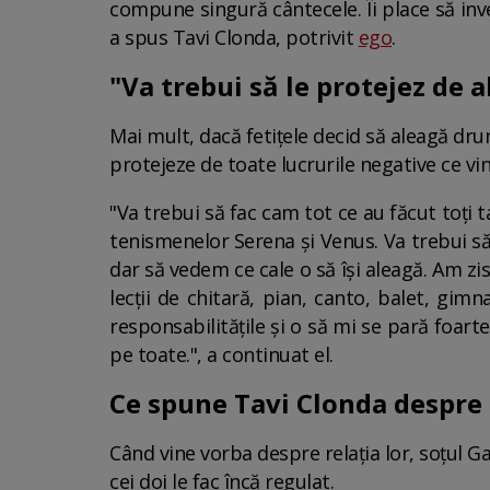
compune singură cântecele. Îi place să inven
a spus Tavi Clonda, potrivit
ego
.
"Va trebui să le protejez de a
Mai mult, dacă fetițele decid să aleagă dru
protejeze de toate lucrurile negative ce vin
"Va trebui să fac cam tot ce au făcut toți ta
tenismenelor Serena și Venus. Va trebui să
dar să vedem ce cale o să își aleagă. Am zis
lecții de chitară, pian, canto, balet, gi
responsabilitățile și o să mi se pară foart
pe toate.", a continuat el.
Ce spune Tavi Clonda despre r
Când vine vorba despre relația lor, soțul G
cei doi le fac încă regulat.