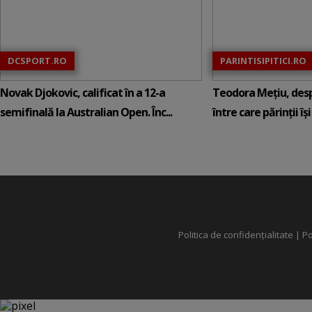
DCSPORT.RO
PARINTISIPITICI.RO
Novak Djokovic, calificat în a 12-a
Teodora Mețiu, desp
semifinală la Australian Open. Înc...
între care părinții își c
Politica de confidențialitate
|
Po