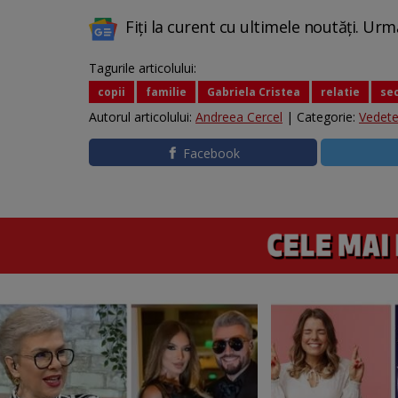
Fiți la curent cu ultimele noutăți. Urm
Tagurile articolului:
copii
familie
Gabriela Cristea
relatie
se
Autorul articolului:
Andreea Cercel
| Categorie:
Vedet
Facebook