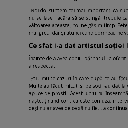
"Noi doi suntem cei mai importanți ca nucle
nu se lase flacăra să se stingă, trebuie c
vâltoarea aceasta, noi ne găsim timp. Fete
mai greu, dar și atunci când dormeau ne ved
Ce sfat i-a dat artistul soției 
Înainte de a avea copiii, bărbatul i-a oferi
a respectat.
"Știu multe cazuri în care după ce au făcut
Multe au făcut micuți și pe soți i-au dat la
apuce de prostii. Acest lucru nu înseamnă 
naște, ținând cont că este confuză, interv
deși nu ar avea de ce să nu fie.", a continuat