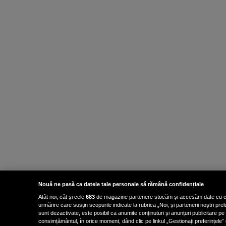
Nouă ne pasă ca datele tale personale să rămână confidențiale
Atât noi, cât și cele
683
de magazine partenere stocăm și accesăm date cu carac
urmărire care susțin scopurile indicate la rubrica „Noi, și partenerii noștri p
sunt dezactivate, este posibil ca anumite conținuturi și anunțuri publicitare pe
consimțământul, în orice moment, dând clic pe linkul „Gestionați preferințele” 