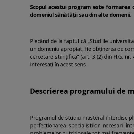
Scopul acestui program este formarea cont
domeniul sănătății sau din alte domenii.
Plecând de la faptul că „Studiile universit
un domeniu apropiat, fie obţinerea de com
cercetare ştiinţifică“ (art. 3 (2) din H.G. 
interesați în acest sens.
Descrierea programului de m
Programul de studiu masteral interdiscipli
perfecționarea specialiştilor necesari înt
problemelor nutriționale tot mai frecvente 