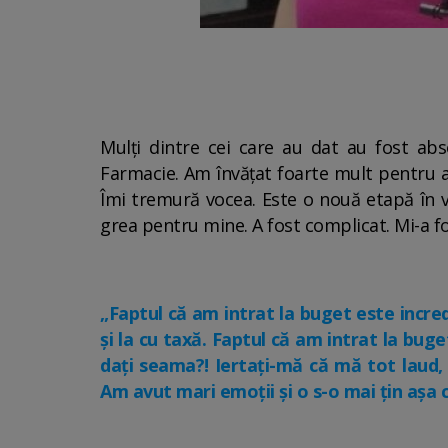
Mulți dintre cei care au dat au fost abs
Farmacie. Am învățat foarte mult pentru a
Îmi tremură vocea. Este o nouă etapă în v
grea pentru mine. A fost complicat. Mi-a fo
„Faptul că am intrat la buget este incred
și la cu taxă. Faptul că am intrat la buge
dați seama?! Iertați-mă că mă tot laud,
Am avut mari emoții și o s-o mai țin așa 