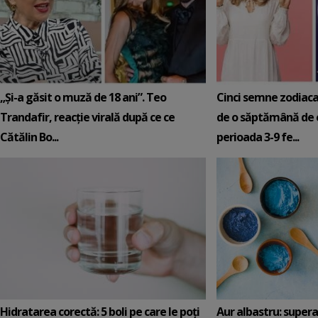
„Și-a găsit o muză de 18 ani”. Teo
Cinci semne zodiaca
Trandafir, reacție virală după ce ce
de o săptămână de e
Cătălin Bo...
perioada 3-9 fe...
Hidratarea corectă: 5 boli pe care le poți
Aur albastru: super