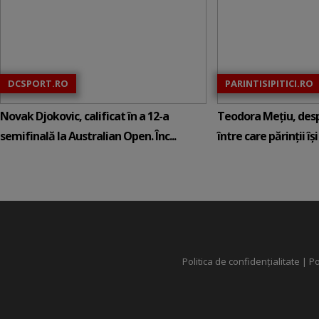
DCSPORT.RO
PARINTISIPITICI.RO
Novak Djokovic, calificat în a 12-a
Teodora Mețiu, desp
semifinală la Australian Open. Înc...
între care părinții își c
Politica de confidențialitate
|
Po