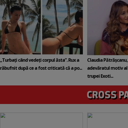
„Turbați când vedeți corpul ăsta”. Rux a
Claudia Pătrășcanu,
răbufnit după ce a fost criticată că a po...
adevăratul motiv al
trupei Exoti...