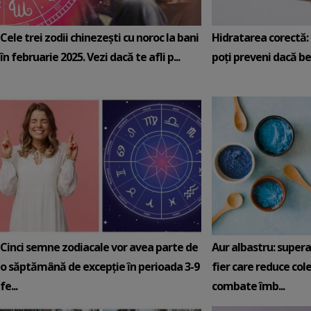
Cele trei zodii chinezești cu noroc la bani
Hidratarea corectă: 5
în februarie 2025. Vezi dacă te afli p...
poți preveni dacă be
Cinci semne zodiacale vor avea parte de
Aur albastru: super
o săptămână de excepție în perioada 3-9
fier care reduce cole
fe...
combate îmb...