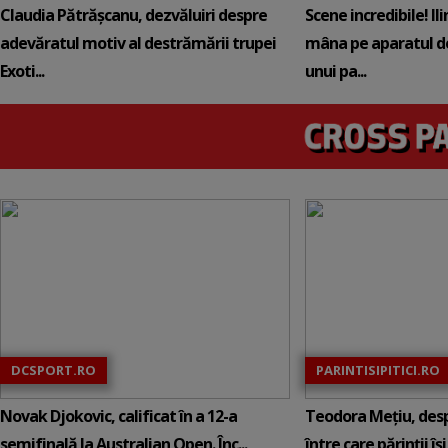
Claudia Pătrășcanu, dezvăluiri despre
Scene incredibile! Il
adevăratul motiv al destrămării trupei
mâna pe aparatul de
Exoti...
unui pa...
DCSPORT.RO
PARINTISIPITICI.RO
Novak Djokovic, calificat în a 12-a
Teodora Mețiu, desp
semifinală la Australian Open. Înc...
între care părinții își c