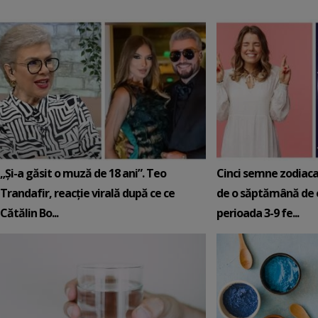
„Și-a găsit o muză de 18 ani”. Teo
Cinci semne zodiaca
Trandafir, reacție virală după ce ce
de o săptămână de e
Cătălin Bo...
perioada 3-9 fe...