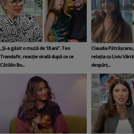
„Și-a găsit o muză de 18 ani”. Teo
Claudia Pătrășcanu,
Trandafir, reacție virală după ce ce
relația cu Liviu Vârci
Cătălin Bo...
despărț...