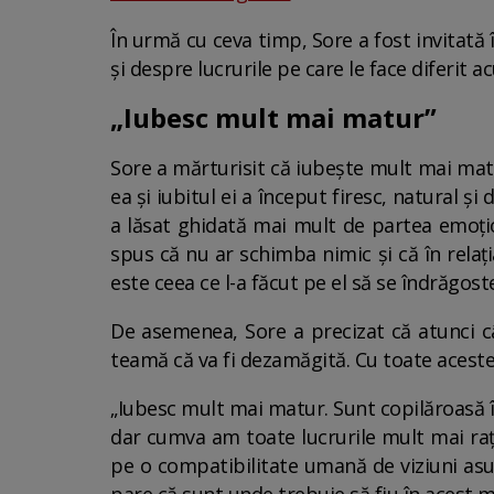
În urmă cu ceva timp, Sore a fost invitată 
și despre lucrurile pe care le face diferit a
„Iubesc mult mai matur”
Sore a mărturisit că iubește mult mai ma
ea și iubitul ei a început firesc, natural ș
a lăsat ghidată mai mult de partea emoțion
spus că nu ar schimba nimic și că în relați
este ceea ce l-a făcut pe el să se îndrăgos
De asemenea, Sore a precizat că atunci cân
teamă că va fi dezamăgită. Cu toate acestea,
„Iubesc mult mai matur. Sunt copilăroasă î
dar cumva am toate lucrurile mult mai rațio
pe o compatibilitate umană de viziuni asupr