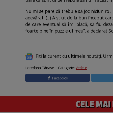
pare că sunt unde trebuie să fiu în acest 
Nu mi se pare că trebuie să joc niciun rol,
adevărat. (...) A știut de la bun început 
de care eventual să îmi placă, să fiu dez
foarte bine în puzzle-ul meu”, a declarat S
Fiți la curent cu ultimele noutăți. Urm
Loredana Tănase | Categorie:
Vedete
Facebook