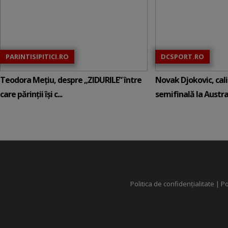
PARINTISIPITICI.RO
DCSPORT.RO
Teodora Mețiu, despre „ZIDURILE” între
Novak Djokovic, calif
care părinții își c...
semifinală la Austral
Politica de confidențialitate
|
Po