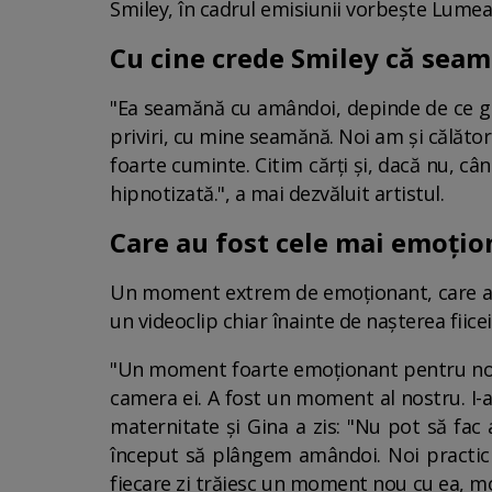
Smiley, în cadrul emisiunii vorbește Lumea
Cu cine crede Smiley că sea
"Ea seamănă cu amândoi, depinde de ce g
priviri, cu mine seamănă. Noi am și călător
foarte cuminte. Citim cărți și, dacă nu, câ
hipnotizată.", a mai dezvăluit artistul.
Care au fost cele mai emoți
Un moment extrem de emoționant, care a stâ
un videoclip chiar înainte de nașterea fiicei
"Un moment foarte emoționant pentru noi a 
camera ei. A fost un moment al nostru. I-a
maternitate și Gina a zis: "Nu pot să fac
început să plângem amândoi. Noi practic 
fiecare zi trăiesc un moment nou cu ea, m