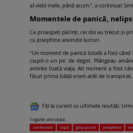
al vieții mele, până acum.", a continuat Smi
Momentele de panică, nelipsi
Ca proaspeți părinți, cei doi au trecut și
cu Josephine anumite lucruri.
"Un moment de panică totală a fost când i-a
ciupit-o un pic de deget. Plângeau amân
aminte toată viața. Alt moment a fost cân
făcut prima băiță eram atât de transpirat, 
Fiți la curent cu ultimele noutăți. Urm
Tagurile articolului:
confesiuni
copil
gina pistol
josephine
mo