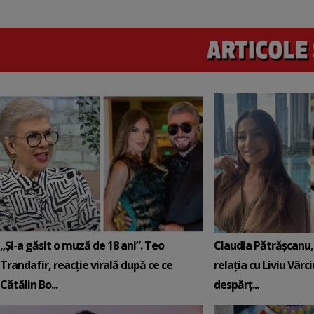
„Și-a găsit o muză de 18 ani”. Teo
Claudia Pătrășcanu,
Trandafir, reacție virală după ce ce
relația cu Liviu Vârci
Cătălin Bo...
despărț...