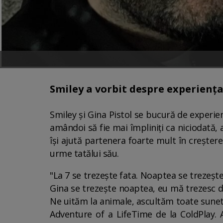
Smiley a vorbit despre experiența 
Smiley și Gina Pistol se bucură de experien
amândoi să fie mai împliniți ca niciodată, 
își ajută partenera foarte mult în creșter
urme tatălui său.
"La 7 se trezește fata. Noaptea se trezește
Gina se trezește noaptea, eu mă trezesc di
Ne uităm la animale, ascultăm toate sunete
Adventure of a LifeTime de la ColdPlay. 