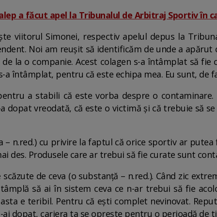
alep a făcut apel la Tribunalul de Arbitraj Sportiv în 
ște viitorul Simonei, respectiv apelul depus la Tribuna
endent. Noi am reușit să identificăm de unde a apărut
n de la o companie. Acest colagen s-a întâmplat să fi
-a întâmplat, pentru că este echipa mea. Eu sunt, de fap
pentru a stabili că este vorba despre o contaminare. 
a dopat vreodată, că este o victimă și că trebuie să s
a – n.red.) cu privire la faptul că orice sportiv ar put
ai des. Produsele care ar trebui să fie curate sunt con
scăzute de ceva (o substanță – n.red.). Când zic extr
ntâmplă să ai în sistem ceva ce n-ar trebui să fie aco
r asta e teribil. Pentru că ești complet nevinovat. Reput
e-ai dopat, cariera ta se oprește pentru o perioadă de t