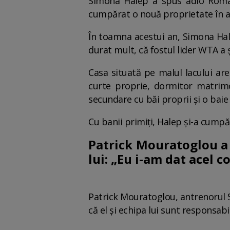
Simona Halep a spus adio Români
cumpărat o nouă proprietate în alt
În toamna acestui an, Simona Hale
durat mult, că fostul lider WTA a
Casa situată pe malul lacului ar
curte proprie, dormitor matrimo
secundare cu băi proprii şi o baie
Cu banii primiți, Halep și-a cumpă
Patrick Mouratoglou a
lui: „Eu i-am dat acel c
Patrick Mouratoglou, antrenorul S
că el și echipa lui sunt responsabi