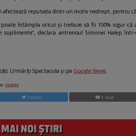
Îți afectează reputația dintr-un motiv nedrept, pentru că
e poate întâmpla oricui și trebuie să fii 100% sigur că
 suplimente”, declara antrenoul Simonei Halep într-
tăți. Urmăriți Spectacola și pe
Google News
ie:
Vedete
Twitter
E-Mail