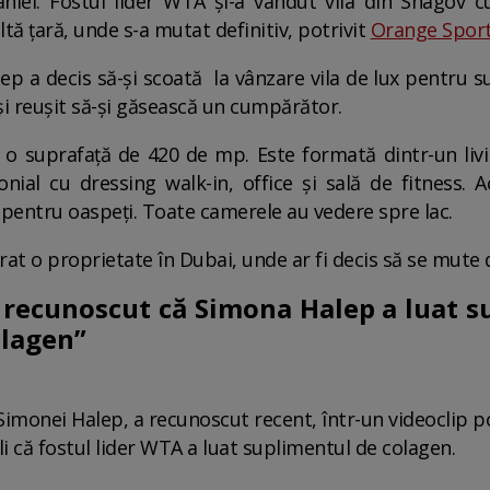
ei. Fostul lider WTA și-a vândut vila din Snagov cu
ă țară, unde s-a mutat definitiv, potrivit
Orange Spor
p a decis să-și scoată la vânzare vila de lux pentru 
 și reușit să-și găsească un cumpărător.
e o suprafaţă de 420 de mp. Este formată dintr-un livi
nial cu dressing walk-in, office şi sală de fitness.
 pentru oaspeţi. Toate camerele au vedere spre lac.
rat o proprietate în Dubai, unde ar fi decis să se mute d
 recunoscut că Simona Halep a luat s
olagen”
imonei Halep, a recunoscut recent, într-un videoclip p
li că fostul lider WTA a luat suplimentul de colagen.