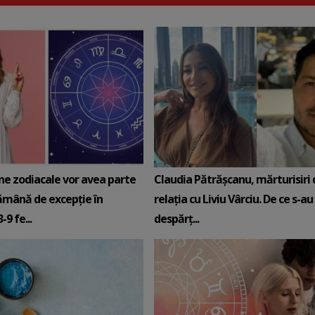
ne zodiacale vor avea parte
Claudia Pătrășcanu, mărturisiri
ămână de excepție în
relația cu Liviu Vârciu. De ce s-au
9 fe...
despărț...