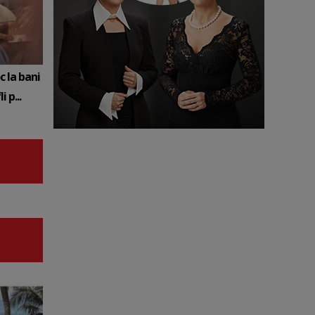
c la bani
 p...