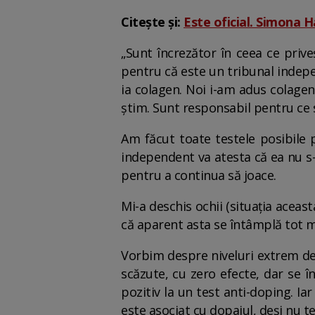
Citește și:
Este oficial. Simona H
„Sunt încrezător în ceea ce prive
pentru că este un tribunal indep
ia colagen. Noi i-am adus colage
știm. Sunt responsabil pentru ce s
Am făcut toate testele posibile 
independent va atesta că ea nu s-
pentru a continua să joace.
Mi-a deschis ochii (situația aceast
că aparent asta se întâmplă tot m
Vorbim despre niveluri extrem de 
scăzute, cu zero efecte, dar se î
pozitiv la un test anti-doping. Ia
este asociat cu dopajul, deși nu t