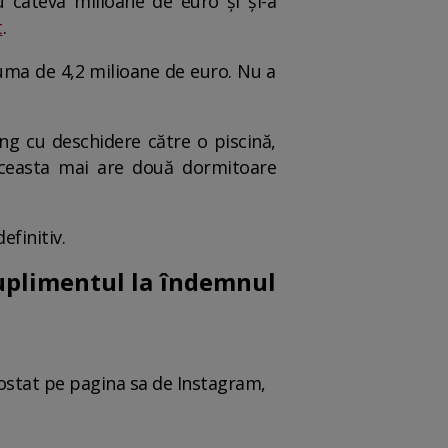
 câteva milioane de euro și și-a
t
.
suma de 4,2 milioane de euro. Nu a
ng cu deschidere către o piscină,
 Aceasta mai are două dormitoare
efinitiv.
uplimentul la îndemnul
ostat pe pagina sa de Instagram,