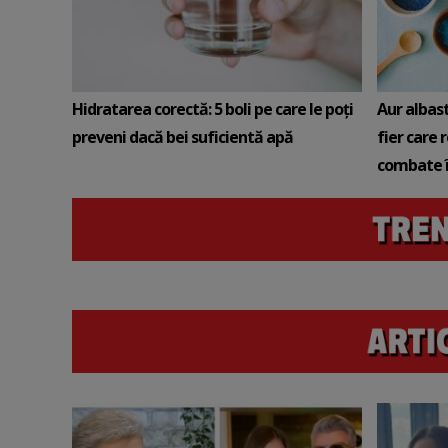
Hidratarea corectă: 5 boli pe care le poți
Aur albas
preveni dacă bei suficientă apă
fier care 
combate î