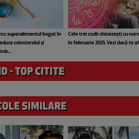
tru: superalimentul bogat în
Cele trei zodii chinezești cu noro
reduce colesterolul și
în februarie 2025. Vezi dacă te afli
mb...