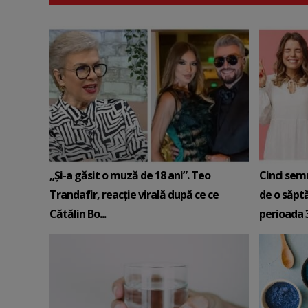
„Și-a găsit o muză de 18 ani”. Teo
Cinci sem
Trandafir, reacție virală după ce ce
de o săpt
Cătălin Bo...
perioada 3-