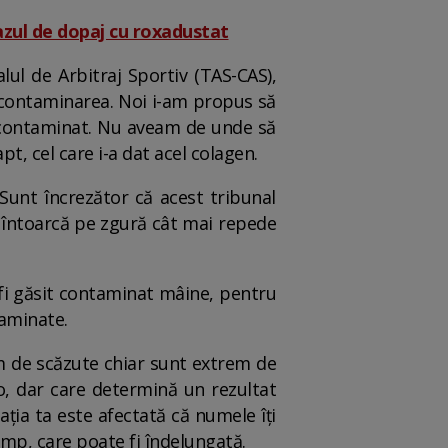
cazul de dopaj cu roxadustat
lul de Arbitraj Sportiv (TAS-CAS),
 contaminarea. Noi i-am propus să
e contaminat. Nu aveam de unde să
t, cel care i-a dat acel colagen.
Sunt încrezător că acest tribunal
e întoarcă pe zgură cât mai repede
ea fi găsit contaminat mâine, pentru
taminate.
em de scăzute chiar sunt extrem de
lo, dar care determină un rezultat
ația ta este afectată că numele îți
imp, care poate fi îndelungată.