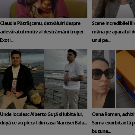
Claudia Pătrășcanu, dezvăluiri despre
Scene incredibile! Il
adevăratul motiv al destrămării trupei
mâna pe aparatul de
Exoti...
unui pa...
Unde locuiesc Alberto Guță și iubita lui,
Oana Roman, achiziț
după ce au plecat din casa Narcisei Bala...
Suma exorbitantă pe
buzuna...