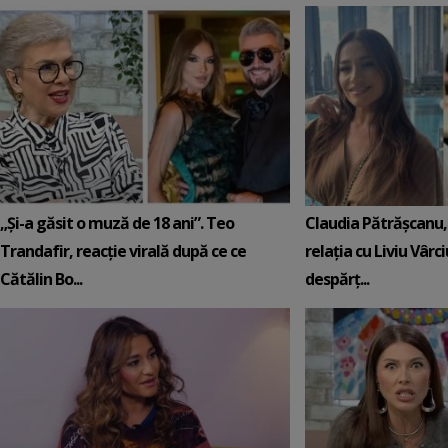
„Și-a găsit o muză de 18 ani”. Teo
Claudia Pătrășcanu,
Trandafir, reacție virală după ce ce
relația cu Liviu Vârci
Cătălin Bo...
despărț...