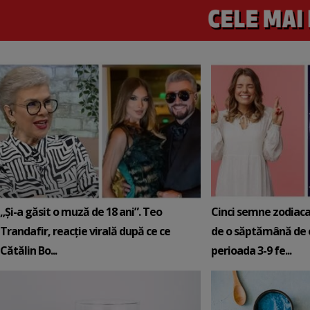
„Și-a găsit o muză de 18 ani”. Teo
Cinci semne zodiaca
Trandafir, reacție virală după ce ce
de o săptămână de e
Cătălin Bo...
perioada 3-9 fe...