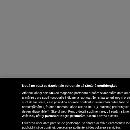
Nouă ne pasă ca datele tale personale să rămână confidențiale
Atât noi, cât și cele
683
de magazine partenere stocăm și accesăm date cu carac
urmărire care susțin scopurile indicate la rubrica „Noi, și partenerii noștri p
sunt dezactivate, este posibil ca anumite conținuturi și anunțuri publicitare pe
consimțământul, în orice moment, dând clic pe linkul „Gestionați preferințele” 
deveni disponibile în Site-ul web. Pentru detalii suplimentare, vă rugăm să ne co
Atât noi, cât și partenerii noștri prelucrăm datele pentru a oferi:
Utilizarea unor date precise de geolocație. Scanarea activă a caracteristicilor 
publicității și de conținut, cercetarea audienței și dezvoltarea serviciilor.