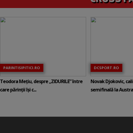
PARINTISIPITICI.RO
DCSPORT.RO
Teodora Mețiu, despre „ZIDURILE” între
Novak Djokovic, calif
care părinții își c...
semifinală la Austral