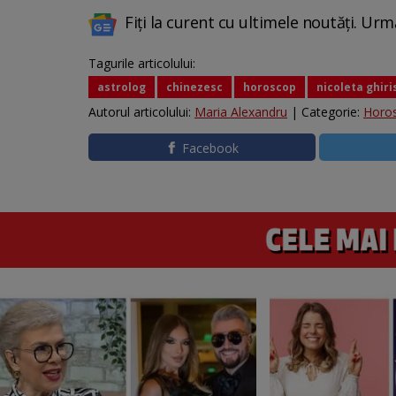
Fiți la curent cu ultimele noutăți. Urm
Tagurile articolului:
astrolog
chinezesc
horoscop
nicoleta ghiri
Autorul articolului:
Maria Alexandru
| Categorie:
Horo
Facebook