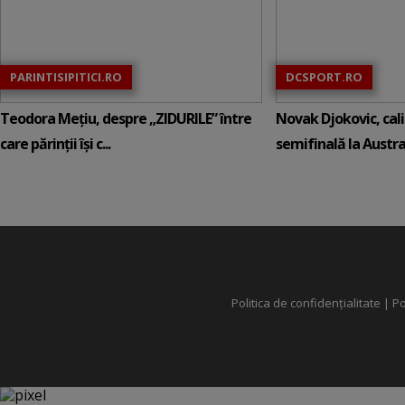
PARINTISIPITICI.RO
DCSPORT.RO
Teodora Mețiu, despre „ZIDURILE” între
Novak Djokovic, calif
care părinții își c...
semifinală la Austral
Politica de confidențialitate
|
Po