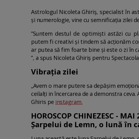
Astrologul Nicoleta Ghiriș, specialist în as
și numerologie, vine cu semnificația zilei d
”Suntem destul de optimiști astăzi cu pl
putem fi creativi și tindem să acționăm cor
ar putea să fim foarte bine și este o zi în
”, a spus Nicoleta Ghiriș pentru Spectacola
Vibrația zilei
„Avem o mare putere sa depășim emoțional t
ceilalți in încercarea de a demonstra ceva. A
Ghiris pe
instagram.
HOROSCOP CHINEZESC - MAI 20
Șarpelui de Lemn, o lună în 
Luna această este luna Șarpelui de Lemn, o