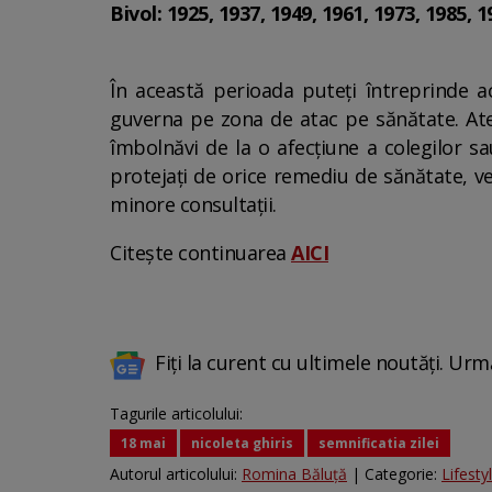
Bivol: 1925, 1937, 1949, 1961, 1973, 1985, 1
În această perioada puteți întreprinde ac
guverna pe zona de atac pe sănătate. Atenți
îmbolnăvi de la o afecțiune a colegilor s
protejați de orice remediu de sănătate, ve
minore consultații.
Citește continuarea
AICI
Fiți la curent cu ultimele noutăți. Urm
Tagurile articolului:
18 mai
nicoleta ghiris
semnificatia zilei
Autorul articolului:
Romina Băluță
| Categorie:
Lifesty