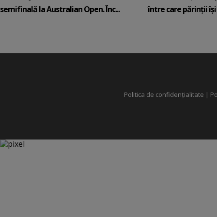
semifinală la Australian Open. Înc...
între care părinții își c
Politica de confidențialitate
|
Po