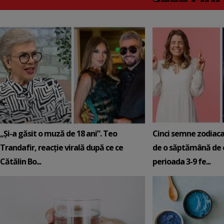
„Și-a găsit o muză de 18 ani”. Teo
Cinci semne zodiaca
Trandafir, reacție virală după ce ce
de o săptămână de e
Cătălin Bo...
perioada 3-9 fe...