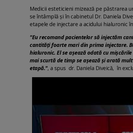
Medicii esteticieni mizează pe păstrarea unu
se întâmplă și în cabinetul Dr. Daniela Dive
etapele de injectare a acidului hialuronic î
"Eu recomand pacientelor să injectăm canti
cantități foarte mari din prima injectare. B
hialuronic. El se așează odată cu mișcările
mai scurtă de timp se așează și arată mult
etapă."
, a spus dr. Daniela Diveică, în exc