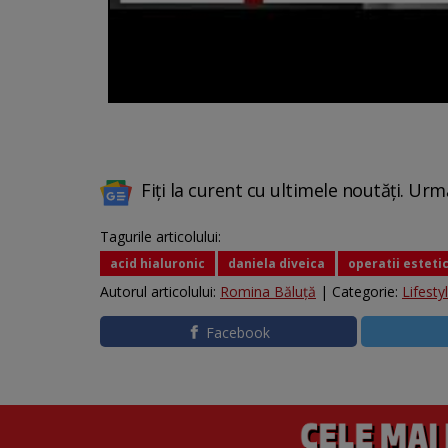
Fiți la curent cu ultimele noutăți. Urm
Tagurile articolului:
acid hialuronic
daniela diveica
operatii esteti
Autorul articolului:
Romina Băluță
| Categorie:
Lifesty
Facebook