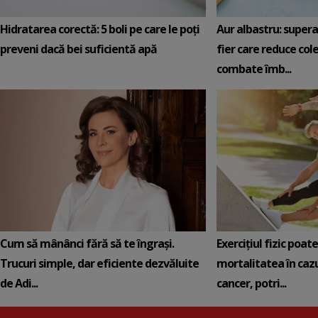
Hidratarea corectă: 5 boli pe care le poți
Aur albastru: super
preveni dacă bei suficientă apă
fier care reduce cole
combate îmb...
Cum să mânânci fără să te îngrași.
Exercițiul fizic poat
Trucuri simple, dar eficiente dezvăluite
mortalitatea în cazu
de Adi...
cancer, potri...