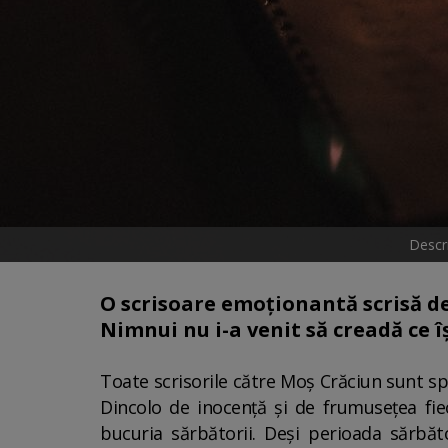
Descri
O scrisoare emoționantă scrisă de
Nimnui nu i-a venit să creadă ce î
Toate scrisorile către Moș Crăciun sunt sp
Dincolo de inocență și de frumusețea fiec
bucuria sărbătorii. Deși perioada sărbăto