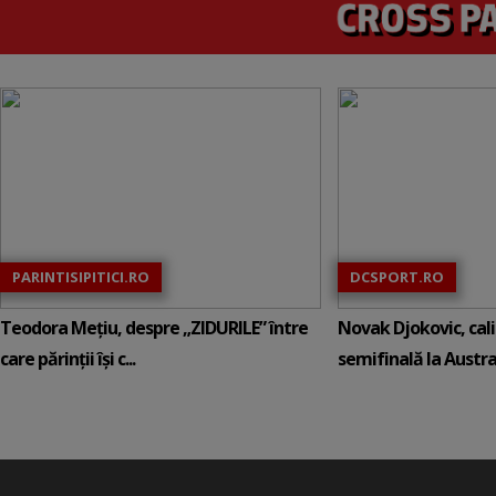
PARINTISIPITICI.RO
DCSPORT.RO
Teodora Mețiu, despre „ZIDURILE” între
Novak Djokovic, calif
care părinții își c...
semifinală la Austral