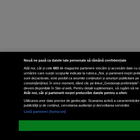
Nouă ne pasă ca datele tale personale să rămână confidențiale
Atât noi, cât și cele
683
de magazine partenere stocăm și accesăm date cu carac
urmărire care susțin scopurile indicate la rubrica „Noi, și partenerii noștri p
sunt dezactivate, este posibil ca anumite conținuturi și anunțuri publicitare pe
consimțământul, în orice moment, dând clic pe linkul „Gestionați preferințele” 
deveni disponibile în Site-ul web. Pentru detalii suplimentare, vă rugăm să ne co
Atât noi, cât și partenerii noștri prelucrăm datele pentru a oferi:
Utilizarea unor date precise de geolocație. Scanarea activă a caracteristicilor 
publicității și de conținut, cercetarea audienței și dezvoltarea serviciilor.
Listă parteneri (furnizori)