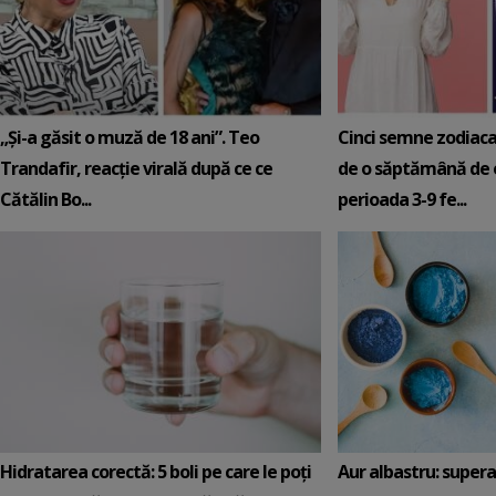
„Și-a găsit o muză de 18 ani”. Teo
Cinci semne zodiaca
Trandafir, reacție virală după ce ce
de o săptămână de e
Cătălin Bo...
perioada 3-9 fe...
Hidratarea corectă: 5 boli pe care le poți
Aur albastru: super