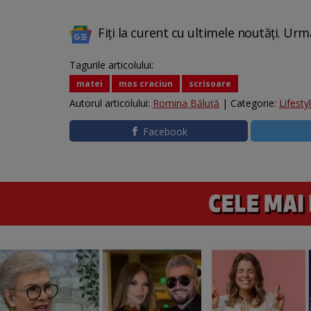
Fiți la curent cu ultimele noutăți. Urm
Tagurile articolului:
matei
mos craciun
scrisoare
Autorul articolului:
Romina Băluță
| Categorie:
Lifesty
Facebook