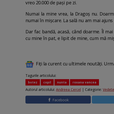
vreo 20.000 de pași pe zi.
Numai la mine vrea, la Dragoș nu. Doarme 
numai în mișcare. La sală nu am mai ajuns d
Dar fac bandă, acasă, când doarme. Îl ma
cu mine în pat, e lipit de mine, cum mă miș
Fiți la curent cu ultimele noutăți. Urm
Tagurile articolului:
botez
copil
nunta
roxana vancea
Autorul articolului:
Andreea Cercel
| Categorie:
Vedet
Facebook