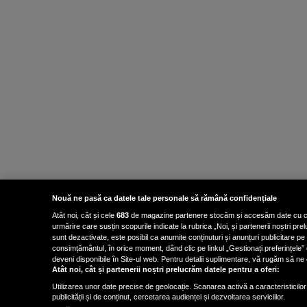
Nouă ne pasă ca datele tale personale să rămână confidențiale
Atât noi, cât și cele
683
de magazine partenere stocăm și accesăm date cu carac
urmărire care susțin scopurile indicate la rubrica „Noi, și partenerii noștri p
sunt dezactivate, este posibil ca anumite conținuturi și anunțuri publicitare pe
consimțământul, în orice moment, dând clic pe linkul „Gestionați preferințele” 
deveni disponibile în Site-ul web. Pentru detalii suplimentare, vă rugăm să ne co
Atât noi, cât și partenerii noștri prelucrăm datele pentru a oferi:
Utilizarea unor date precise de geolocație. Scanarea activă a caracteristicilor 
publicității și de conținut, cercetarea audienței și dezvoltarea serviciilor.