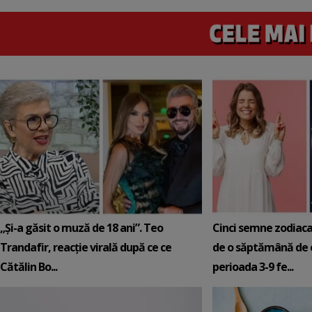
„Și-a găsit o muză de 18 ani”. Teo
Cinci semne zodiaca
Trandafir, reacție virală după ce ce
de o săptămână de e
Cătălin Bo...
perioada 3-9 fe...