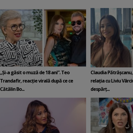
„Și-a găsit o muză de 18 ani”. Teo
Claudia Pătrășcanu,
Trandafir, reacție virală după ce ce
relația cu Liviu Vârci
Cătălin Bo...
despărț...