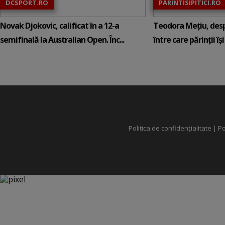
DCSPORT.RO
PARINTISIPITICI.RO
Novak Djokovic, calificat în a 12-a
Teodora Mețiu, desp
semifinală la Australian Open. Înc...
între care părinții își c
Politica de confidențialitate
|
Po