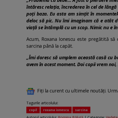
„Problema cu bebe… A fost o pierdere imensă
întăresc relația, încrederea în cel de lâng
poți baza. Eu asta am simțit în momentele
deloc să pic. Nu îmi imaginam că e atât d
viață se întâmplă cu un scop. Nimic nu e î
Acum, Roxana Ionescu este pregătită să o
sarcina până la capăt.
„Îmi doresc să umplem această casă cu bucu
avem în acest moment. Doi copii vrem noi, n
Fiți la curent cu ultimele noutăți. Urm
Tagurile articolului:
copil
roxana ionescu
sarcina
Autorul articolului:
Romina Băluță
| Categorie:
Vedete