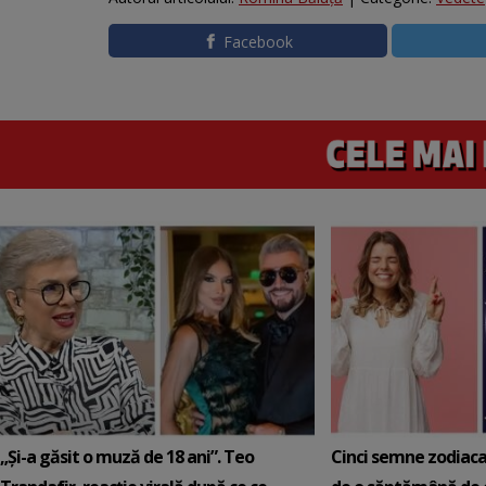
Facebook
„Și-a găsit o muză de 18 ani”. Teo
Cinci semne zodiaca