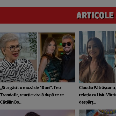
„Și-a găsit o muză de 18 ani”. Teo
Claudia Pătrășcanu,
Trandafir, reacție virală după ce ce
relația cu Liviu Vârci
Cătălin Bo...
despărț...