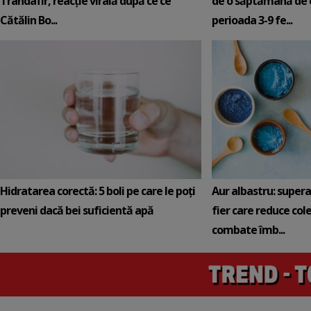
Trandafir, reacție virală după ce ce
de o săptămână de e
Cătălin Bo...
perioada 3-9 fe...
Hidratarea corectă: 5 boli pe care le poți
Aur albastru: super
preveni dacă bei suficientă apă
fier care reduce cole
combate îmb...