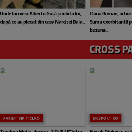
Unde locuiesc Alberto Guță și iubita lui,
Oana Roman, achiziț
după ce au plecat din casa Narcisei Bala...
Suma exorbitantă pe
buzuna...
PARINTISIPITICI.RO
DCSPORT.RO
Teodora Mețiu, despre „ZIDURILE” între
Novak Djokovic, calif