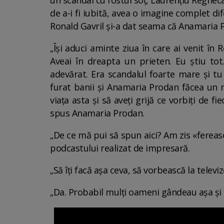
un scandal cu fostul soț, Laurențiu Reghec
de a-i fi iubită, avea o imagine complet d
Ronald Gavril și-a dat seama că Anamaria P
„Își aduci aminte ziua în care ai venit în
Aveai în dreapta un prieten. Eu știu tot
adevărat. Era scandalul foarte mare și t
furat banii și Anamaria Prodan făcea un m
viața asta și să aveți grijă ce vorbiți de f
spus Anamaria Prodan.
„De ce mă pui să spun aici? Am zis «fereasc
podcastului realizat de impresară.
„Să îți facă așa ceva, să vorbească la televi
„Da. Probabil mulți oameni gândeau așa și 