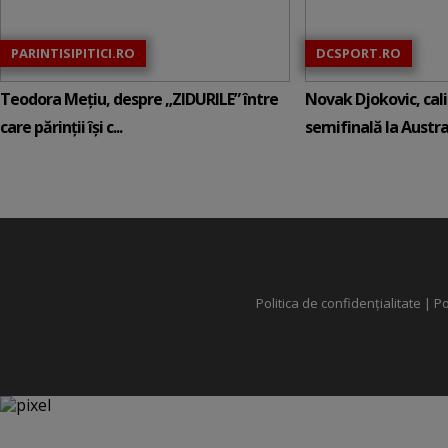
PARINTISIPITICI.RO
DCSPORT.RO
Teodora Mețiu, despre „ZIDURILE” între
Novak Djokovic, calif
care părinții își c...
semifinală la Austral
Politica de confidențialitate
|
Po