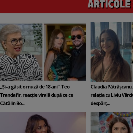
„Și-a găsit o muză de 18 ani”. Teo
Claudia Pătrășcanu,
Trandafir, reacție virală după ce ce
relația cu Liviu Vârci
Cătălin Bo...
despărț...