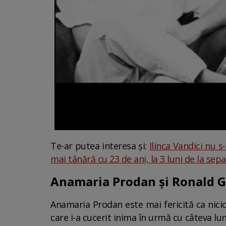
Te-ar putea interesa și:
Ilinca Vandici nu 
mai tânără cu 23 de ani, la 3 luni de la sep
Anamaria Prodan și Ronald Ga
Anamaria Prodan este mai fericită ca niciod
care i-a cucerit inima în urmă cu câteva l