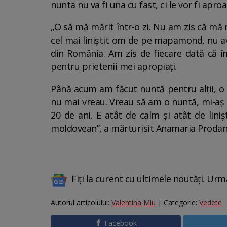
nunta nu va fi una cu fast, ci le vor fi apro
„O să mă mărit într-o zi. Nu am zis că mă 
cel mai liniștit om de pe mapamond, nu avea
din România. Am zis de fiecare dată că î
pentru prietenii mei apropiați.
Până acum am făcut nuntă pentru alții, o
nu mai vreau. Vreau să am o nuntă, mi-aș do
20 de ani. E atât de calm și atât de lini
moldovean”, a mărturisit Anamaria Prodan în
Fiți la curent cu ultimele noutăți. Urm
Autorul articolului:
Valentina Miu
| Categorie:
Vedete
Facebook