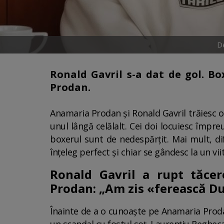
De
Ronald Gavril s-a dat de gol. B
Prodan.
Anamaria Prodan și Ronald Gavril trăiesc o
unul lângă celălalt. Cei doi locuiesc împr
boxerul sunt de nedespărțit. Mai mult, di
înțeleg perfect și chiar se gândesc la un vi
Ronald Gavril a rupt tăce
Prodan: „Am zis «ferească Du
Înainte de a o cunoaște pe Anamaria Prodan