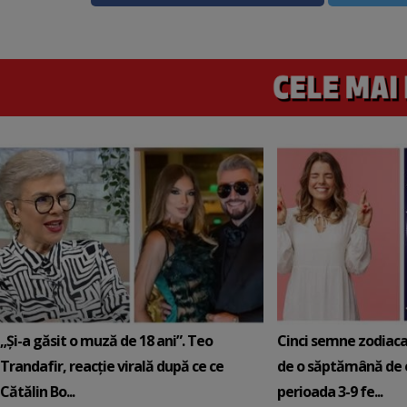
„Și-a găsit o muză de 18 ani”. Teo
Cinci semne zodiaca
Trandafir, reacție virală după ce ce
de o săptămână de e
Cătălin Bo...
perioada 3-9 fe...