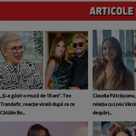
„Și-a găsit o muză de 18 ani”. Teo
Claudia Pătrășcanu,
Trandafir, reacție virală după ce ce
relația cu Liviu Vârci
Cătălin Bo...
despărț...