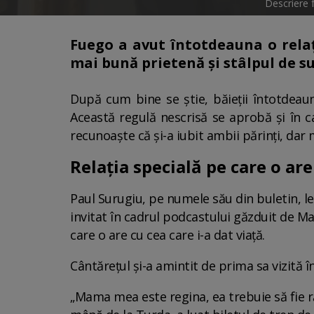
Descriere 
Fuego a avut întotdeauna o relați
mai bună prietenă și stâlpul de su
După cum bine se știe, băieții întotdeaun
Această regulă nescrisă se aprobă și în caz
recunoaște că și-a iubit ambii părinți, da
Relația specială pe care o a
Paul Surugiu, pe numele său din buletin, le
invitat în cadrul podcastului găzduit de Mar
care o are cu cea care i-a dat viață.
Cântărețul și-a amintit de prima sa vizită î
„Mama mea este regina, ea trebuie să fie ră