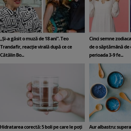
„Și-a găsit o muză de 18 ani”. Teo
Cinci semne zodiaca
Trandafir, reacție virală după ce ce
de o săptămână de e
Cătălin Bo...
perioada 3-9 fe...
Hidratarea corectă: 5 boli pe care le poți
Aur albastru: super