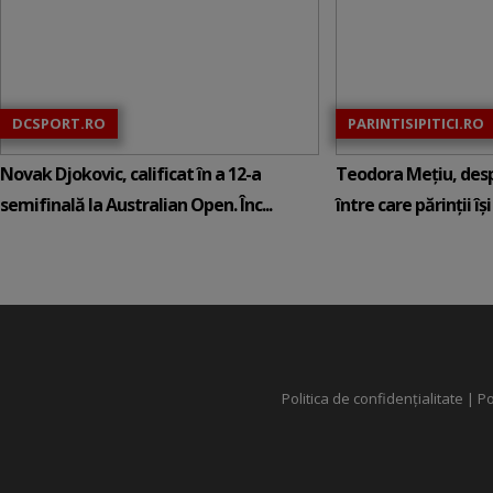
DCSPORT.RO
PARINTISIPITICI.RO
Novak Djokovic, calificat în a 12-a
Teodora Mețiu, desp
semifinală la Australian Open. Înc...
între care părinții își c
Politica de confidențialitate
|
Po