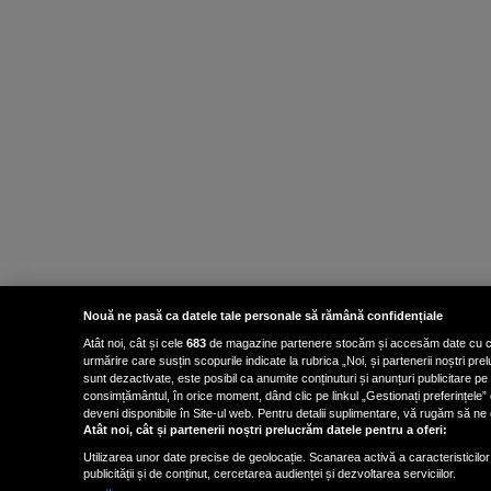
Nouă ne pasă ca datele tale personale să rămână confidențiale
Atât noi, cât și cele
683
de magazine partenere stocăm și accesăm date cu carac
urmărire care susțin scopurile indicate la rubrica „Noi, și partenerii noștri p
sunt dezactivate, este posibil ca anumite conținuturi și anunțuri publicitare pe
consimțământul, în orice moment, dând clic pe linkul „Gestionați preferințele” 
deveni disponibile în Site-ul web. Pentru detalii suplimentare, vă rugăm să ne co
Atât noi, cât și partenerii noștri prelucrăm datele pentru a oferi:
Utilizarea unor date precise de geolocație. Scanarea activă a caracteristicilor 
publicității și de conținut, cercetarea audienței și dezvoltarea serviciilor.