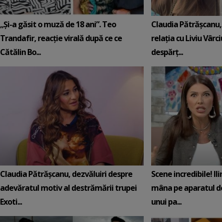
„Și-a găsit o muză de 18 ani”. Teo
Claudia Pătrășcanu,
Trandafir, reacție virală după ce ce
relația cu Liviu Vârci
Cătălin Bo...
despărț...
Claudia Pătrășcanu, dezvăluiri despre
Scene incredibile! Il
adevăratul motiv al destrămării trupei
mâna pe aparatul de
Exoti...
unui pa...