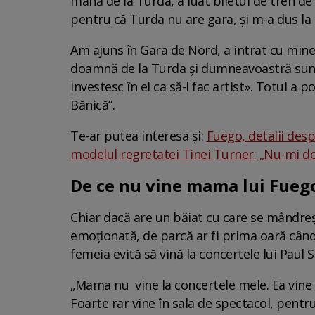
mână de la Turda, a luat biletul de tren de
pentru că Turda nu are gara, și m-a dus la
Am ajuns în Gara de Nord, a intrat cu mine
doamnă de la Turda și dumneavoastră sunteț
investesc în el ca să-l fac artist». Totul a 
Bănică”.
Te-ar putea interesa și:
Fuego, detalii desp
modelul regretatei Tinei Turner: „Nu-mi do
De ce nu vine mama lui Fuego
Chiar dacă are un băiat cu care se mândreș
emoționată, de parcă ar fi prima oară când
femeia evită să vină la concertele lui Paul
„Mama nu vine la concertele mele. Ea vine
Foarte rar vine în sala de spectacol, pentr