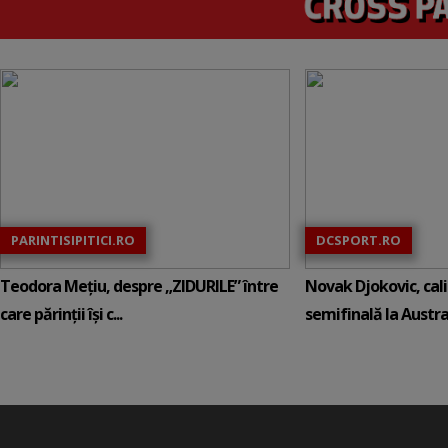
PARINTISIPITICI.RO
DCSPORT.RO
Teodora Mețiu, despre „ZIDURILE” între
Novak Djokovic, calif
care părinții își c...
semifinală la Austral