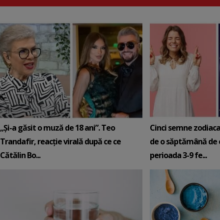
„Și-a găsit o muză de 18 ani”. Teo
Cinci semne zodiaca
Trandafir, reacție virală după ce ce
de o săptămână de e
Cătălin Bo...
perioada 3-9 fe...