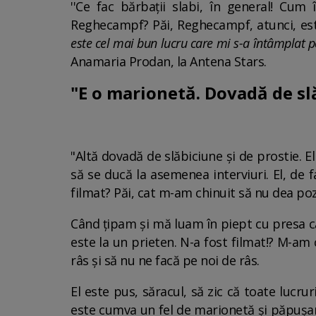
''Ce fac bărbații slabi, în general! Cum
Reghecampf? Păi, Reghecampf, atunci, est
este cel mai bun lucru care mi s-a întâmplat p
Anamaria Prodan, la Antena Stars.
"E o marionetă. Dovadă de slă
"Altă dovadă de slăbiciune și de prostie. El 
să se ducă la asemenea interviuri. El, de 
filmat? Păi, cat m-am chinuit să nu dea poz
Când țipam și mă luam în piept cu presa c
este la un prieten. N-a fost filmat!? M-am 
râs și să nu ne facă pe noi de râs.
El este pus, săracul, să zic că toate lucru
este cumva un fel de marionetă și păpușaru