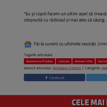
"Eu și copiii facem un ultim apel să treac
obișnuită cu războiul și mai ales să câști
Fiți la curent cu ultimele noutăți. Urm
Tagurile articolului:
Anamaria Prodan
cancan
denise rifai
laure
Autorul articolului:
Giorgiana Croitoru
| Categorie:
Ved
Facebook