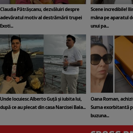
Claudia Pătrășcanu, dezvăluiri despre
Scene incredibile! Il
adevăratul motiv al destrămării trupei
mâna pe aparatul de
Exoti...
unui pa...
Unde locuiesc Alberto Guță și iubita lui,
Oana Roman, achiziț
după ce au plecat din casa Narcisei Bala...
Suma exorbitantă pe
buzuna...