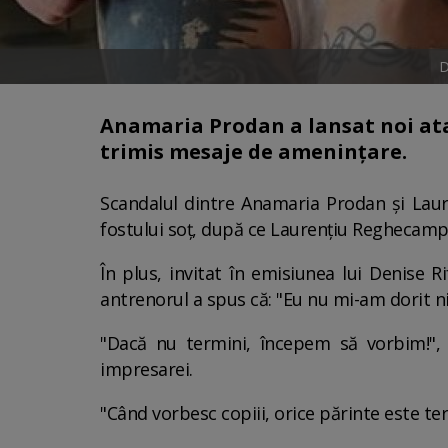
D
Anamaria Prodan a lansat noi atac
trimis mesaje de amenințare.
Scandalul dintre Anamaria Prodan și Laur
fostului soț, după ce Laurențiu Reghecampf
În plus, invitat în emisiunea lui Denise 
antrenorul a spus că: "Eu nu mi-am dorit ni
"Dacă nu termini, începem să vorbim!", l
impresarei.
"Când vorbesc copiii, orice părinte este t