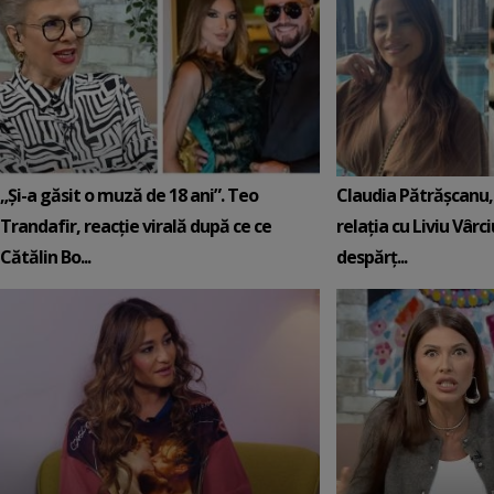
„Și-a găsit o muză de 18 ani”. Teo
Claudia Pătrășcanu,
Trandafir, reacție virală după ce ce
relația cu Liviu Vârci
Cătălin Bo...
despărț...