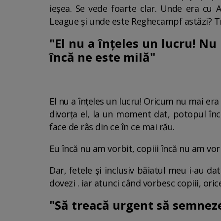
ieșea. Se vede foarte clar. Unde era cu 
League și unde este Reghecampf astăzi? Trăi
"El nu a înțeles un lucru! Nu
încă ne este milă"
El nu a înțeles un lucru! Oricum nu mai era b
divorța el, la un moment dat, potopul în
face de râs din ce în ce mai rău.
Eu încă nu am vorbit, copiii încă nu am vorb
Dar, fetele și inclusiv băiatul meu i-au d
dovezi . iar atunci când vorbesc copiii, or
"Să treacă urgent să semneze