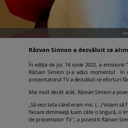
Des
Răzvan Simion a dezvăluit ce alime
În ediția de joi, 16 iunie 2022, a emisiunii
Răzvan Simion și-a adus momentul în c
prezentatorul TV a dezvăluit ce eforturi f
Mai mult decât atât, Răzvan Simion a povest
„Să vezi tata când eram mic. (…) Voiam să f
fiecare dimineață luam câte o lingură, o li
de prezentator TV.”, a povestit Răzvan Sim