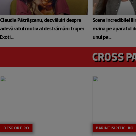
Claudia Pătrășcanu, dezvăluiri despre
Scene incredibile! Il
adevăratul motiv al destrămării trupei
mâna pe aparatul de
Exoti...
unui pa...
DCSPORT.RO
PARINTISIPITICI.RO