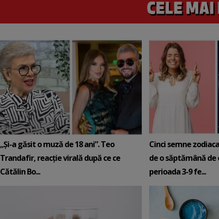
„Și-a găsit o muză de 18 ani”. Teo
Cinci semne zodiaca
Trandafir, reacție virală după ce ce
de o săptămână de e
Cătălin Bo...
perioada 3-9 fe...