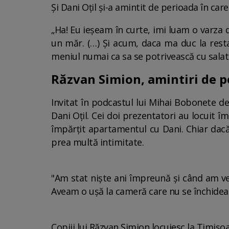
Și Dani Oțil și-a amintit de perioada în ca
„Ha! Eu ieșeam în curte, imi luam o varza 
un măr. (…) Și acum, daca ma duc la rest
meniul numai ca sa se potrivească cu salata
Răzvan Simion, amintiri de p
Invitat în podcastul lui Mihai Bobonete 
Dani Oțil. Cei doi prezentatori au locuit î
împărțit apartamentul cu Dani. Chiar dacă
prea multă intimitate.
"Am stat niște ani împreună și când am ven
Aveam o ușă la cameră care nu se închidea 
Copiii lui Răzvan Simion locuiesc la Timișoa