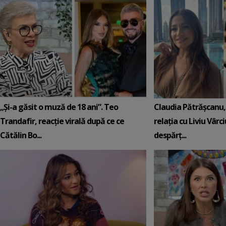
„Și-a găsit o muză de 18 ani”. Teo
Claudia Pătrășcanu,
Trandafir, reacție virală după ce ce
relația cu Liviu Vârci
Cătălin Bo...
despărț...