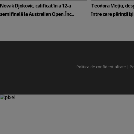
Novak Djokovic, calificat în a 12-a
Teodora Mețiu, desp
semifinală la Australian Open. Înc...
între care părinții își c
Politica de confidențialitate
|
Po