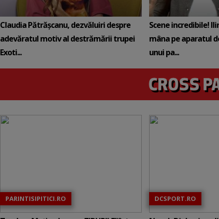
Claudia Pătrășcanu, dezvăluiri despre
Scene incredibile! Il
adevăratul motiv al destrămării trupei
mâna pe aparatul de
Exoti...
unui pa...
PARINTISIPITICI.RO
DCSPORT.RO