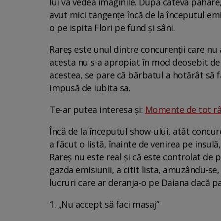
lui va vedea imaginile. După câteva pahare,
avut mici tangențe încă de la începutul emis
o pe ispita Flori pe fund și sâni.
Rareș este unul dintre concurenții care nu
acesta nu s-a apropiat în mod deosebit de n
acestea, se pare că bărbatul a hotărât să f
impusă de iubita sa.
Te-ar putea interesa și:
Momente de tot râsu
Încă de la începutul show-ului, atât concure
a făcut o listă, înainte de venirea pe insulă
Rareș nu este real și că este controlat de 
gazda emisiunii, a citit lista, amuzându-se
lucruri care ar deranja-o pe Daiana dacă par
1. „Nu accept să faci masaj”