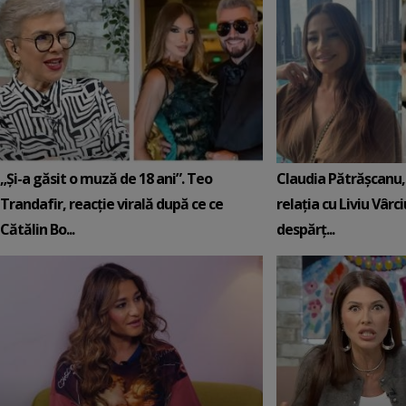
„Și-a găsit o muză de 18 ani”. Teo
Claudia Pătrășcanu,
Trandafir, reacție virală după ce ce
relația cu Liviu Vârci
Cătălin Bo...
despărț...