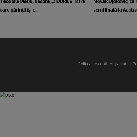
Teodora Mețiu, despre „ZIDURILE” între
Novak Djokovic, calif
care părinții își c...
semifinală la Austral
Politica de confidențialitate
|
Po