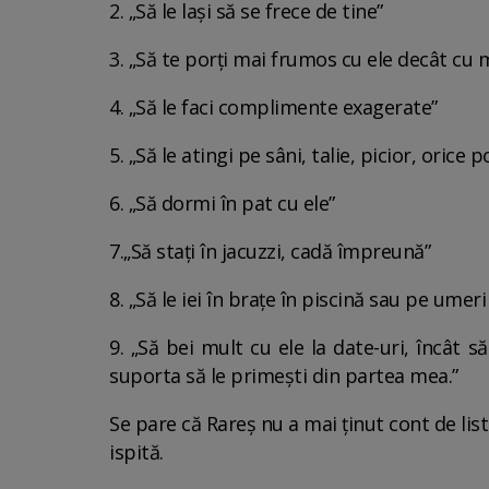
2. „Să le lași să se frece de tine”
3. „Să te porți mai frumos cu ele decât cu 
4. „Să le faci complimente exagerate”
5. „Să le atingi pe sâni, talie, picior, orice 
6. „Să dormi în pat cu ele”
7.„Să stați în jacuzzi, cadă împreună”
8. „Să le iei în brațe în piscină sau pe umeri
9. „Să bei mult cu ele la date-uri, încât s
suporta să le primești din partea mea.”
Se pare că Rareș nu a mai ținut cont de list
ispită.