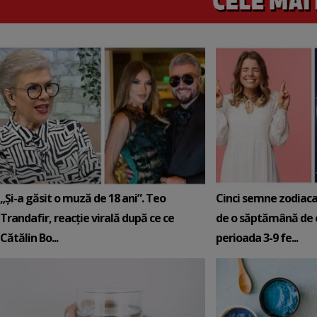
„Și-a găsit o muză de 18 ani”. Teo
Cinci semne zodiaca
Trandafir, reacție virală după ce ce
de o săptămână de e
Cătălin Bo...
perioada 3-9 fe...