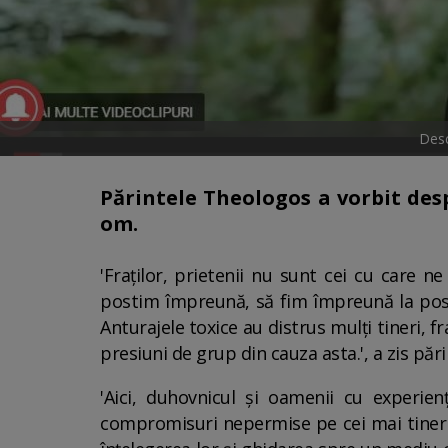
Desc
Părintele Theologos a vorbit desp
om.
'Fraților, prietenii nu sunt cei cu care n
postim împreună, să fim împreună la post.
Anturajele toxice au distrus mulți tineri, f
presiuni de grup din cauza asta.', a zis păr
'Aici, duhovnicul și oamenii cu experienț
compromisuri nepermise pe cei mai tineri ș