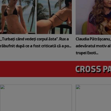
„Turbați când vedeți corpul ăsta”. Rux a
Claudia Pătrășcanu,
răbufnit după ce a fost criticată că a po...
adevăratul motiv al
trupei Exoti...