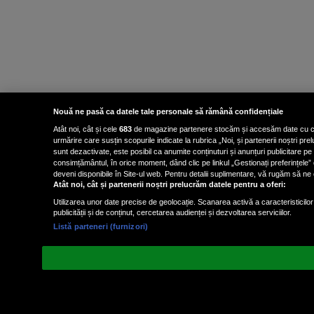
Nouă ne pasă ca datele tale personale să rămână confidențiale
Atât noi, cât și cele
683
de magazine partenere stocăm și accesăm date cu carac
urmărire care susțin scopurile indicate la rubrica „Noi, și partenerii noștri p
sunt dezactivate, este posibil ca anumite conținuturi și anunțuri publicitare pe
consimțământul, în orice moment, dând clic pe linkul „Gestionați preferințele” 
deveni disponibile în Site-ul web. Pentru detalii suplimentare, vă rugăm să ne co
Atât noi, cât și partenerii noștri prelucrăm datele pentru a oferi:
Utilizarea unor date precise de geolocație. Scanarea activă a caracteristicilor 
publicității și de conținut, cercetarea audienței și dezvoltarea serviciilor.
Listă parteneri (furnizori)