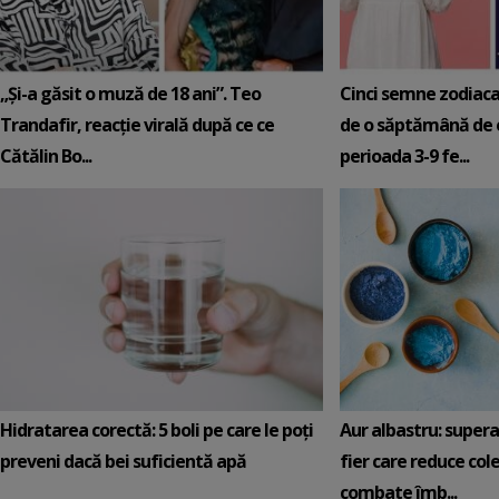
„Și-a găsit o muză de 18 ani”. Teo
Cinci semne zodiaca
Trandafir, reacție virală după ce ce
de o săptămână de e
Cătălin Bo...
perioada 3-9 fe...
Hidratarea corectă: 5 boli pe care le poți
Aur albastru: super
preveni dacă bei suficientă apă
fier care reduce cole
combate îmb...