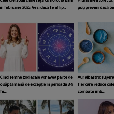
Cele trei zodii chinezești cu noroc la bani
Hidratarea corectă: 5
în februarie 2025. Vezi dacă te afli p...
poți preveni dacă be
Cinci semne zodiacale vor avea parte de
Aur albastru: super
o săptămână de excepție în perioada 3-9
fier care reduce cole
fe...
combate îmb...