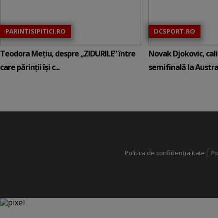
PARINTISIPITICI.RO
DCSPORT.RO
Teodora Mețiu, despre „ZIDURILE” între
Novak Djokovic, calif
care părinții își c...
semifinală la Austral
Politica de confidențialitate
|
Po