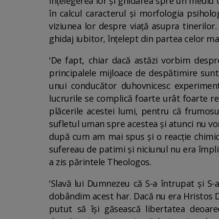
înțelegerea lor și ghidarea spre un mediu 
în calcul caracterul și morfologia psiholog
viziunea lor despre viață asupra tinerilor.
ghidaj iubitor, înțelept din partea celor ma
'De fapt, chiar dacă astăzi vorbim despre
principalele mijloace de despătimire sunt
unui conducător duhovnicesc experimentat.
lucrurile se complică foarte urât foarte 
plăcerile acestei lumi, pentru că frumosul
sufletul uman spre acestea și atunci nu vo
după cum am mai spus și o reacție chimică
sufereau de patimi și niciunul nu era împl
a zis părintele Theologos.
'Slavă lui Dumnezeu că S-a întrupat și S
dobândim acest har. Dacă nu era Hristos D
putut să își găsească libertatea deoare