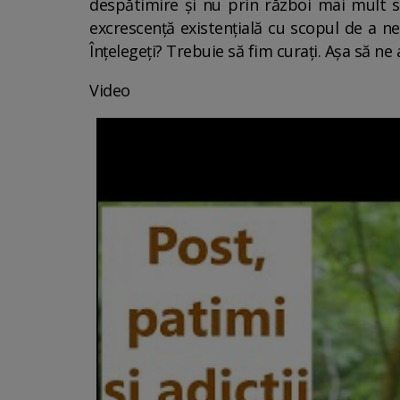
despătimire și nu prin război mai mult s
excrescență existențială cu scopul de a ne 
Înțelegeți? Trebuie să fim curați. Așa să n
Video