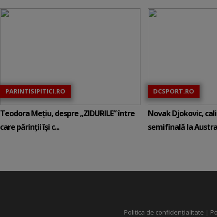
PARINTISIPITICI.RO
DCSPORT.RO
Teodora Mețiu, despre „ZIDURILE” între
Novak Djokovic, calif
care părinții își c...
semifinală la Austral
Politica de confidențialitate
|
Po