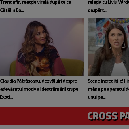
Trandafir, reacție virală după ce ce
relația cu Liviu Vârci
Cătălin Bo...
despărț...
Claudia Pătrășcanu, dezvăluiri despre
Scene incredibile! Il
adevăratul motiv al destrămării trupei
mâna pe aparatul de
Exoti...
unui pa...