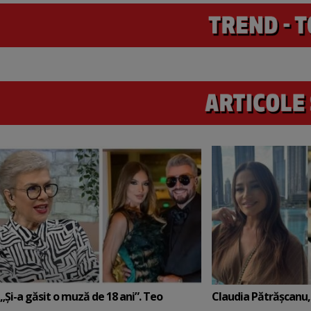
„Și-a găsit o muză de 18 ani”. Teo
Claudia Pătrășcanu,