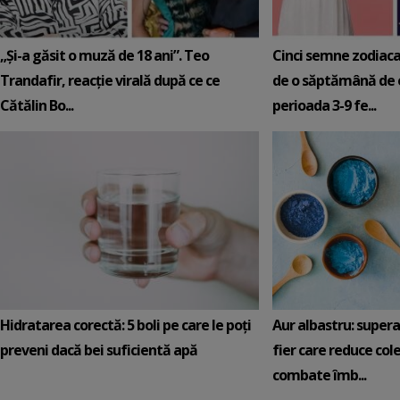
„Și-a găsit o muză de 18 ani”. Teo
Cinci semne zodiaca
Trandafir, reacție virală după ce ce
de o săptămână de e
Cătălin Bo...
perioada 3-9 fe...
Hidratarea corectă: 5 boli pe care le poți
Aur albastru: super
preveni dacă bei suficientă apă
fier care reduce cole
combate îmb...