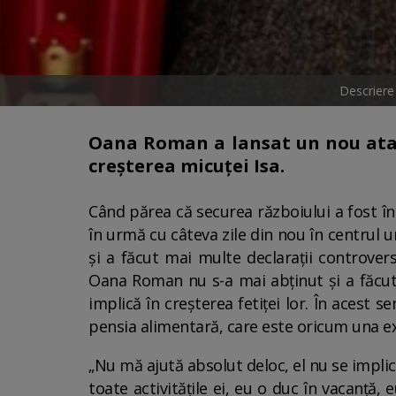
Descriere
Oana Roman a lansat un nou atac s
creșterea micuței Isa.
Când părea că securea războiului a fost îng
în urmă cu câteva zile din nou în centrul u
și a făcut mai multe declarații controver
Oana Roman nu s-a mai abținut și a făcut ș
implică în creșterea fetiței lor. În acest 
pensia alimentară, care este oricum una e
„Nu mă ajută absolut deloc, el nu se implic
toate activitățile ei, eu o duc în vacanță, 