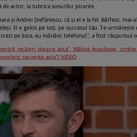
tă de actor, la rubrica sosurilor picante.
ra și Andrei Ștefănescu, că și el e la fel. Bârfesc, mai al
Seleși. El e gelos pe toți, pe succesul tău. Te urmăreș
l crezi pe ăsta, eu mănânc telefonul.”, a fost răspunsul o
orbit nicăieri despre asta”. Mălina Avasiloaie, confes
vestesc secvența asta”/ VIDEO