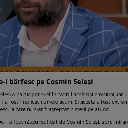
e-l bârfesc pe Cosmin Seleși
leși a participat și el în cadrul aceleiași emisiuni, iar 
re i-a fost implicat numele acum. Și acesta a fost extr
, la care nu s-ar fi așteptat nimeni pe atunci.
e.”, a fost răspunsul dat de Cosmin Seleși, spre mira