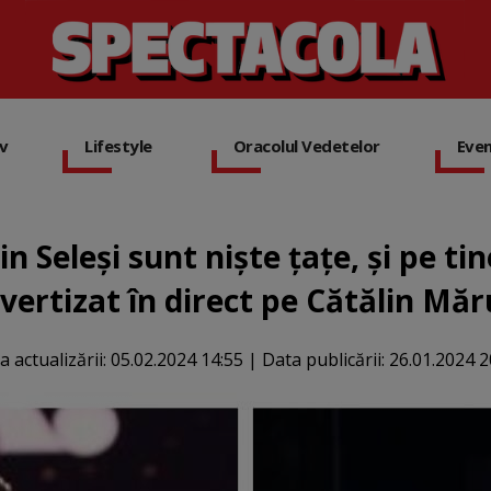
iv
Lifestyle
Oracolul Vedetelor
Eve
 Seleși sunt niște țațe, și pe tin
vertizat în direct pe Cătălin Mă
a actualizării:
05.02.2024 14:55
|
Data publicării:
26.01.2024 2