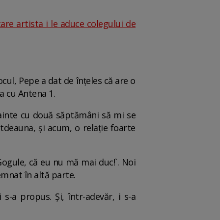
re artista i le aduce colegului de
ocul, Pepe a dat de înțeles că are o
na cu Antena 1.
Înainte cu două săptămâni să mi se
tdeauna, și acum, o relație foarte
Gogule, că eu nu mă mai duc!`. Noi
emnat în altă parte.
-a propus. Și, într-adevăr, i s-a