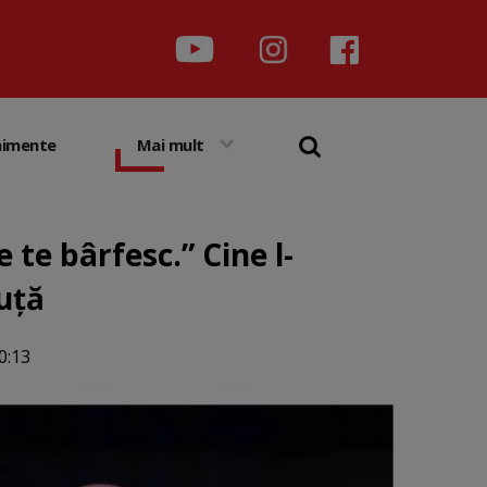
nimente
Mai mult
e te bârfesc.” Cine l-
ruță
0:13