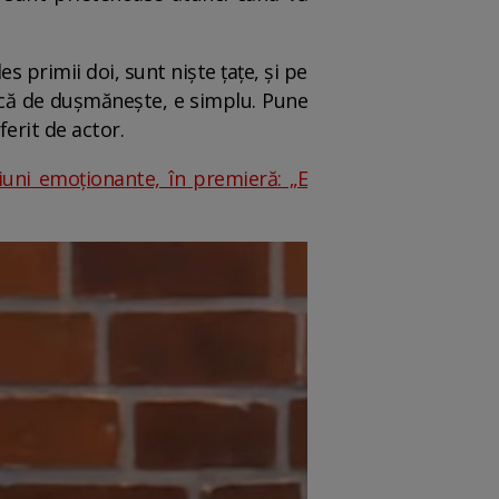
es primii doi, sunt niște țațe, și pe
te că de dușmănește, e simplu. Pune
ferit de actor.
iuni emoționante, în premieră: „E