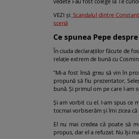
vedete i-au fost colege la Te cun
VEZI și:
Scandalul dintre Constanti
scenă
Ce spunea Pepe despre
În ciuda declarațiilor făcute de fo
relație extrem de bună cu Cosmin S
”Mi-a fost însă greu să vin în pr
propună să fiu prezentator, Seleș
bună. Și primul om pe care l-am s
Și am vorbit cu el. I-am spus ce 
tocmai vorbiserăm și îmi zicea că 
El nu mai credea că poate să mea
propus, dar el a refuzat. Nu își m