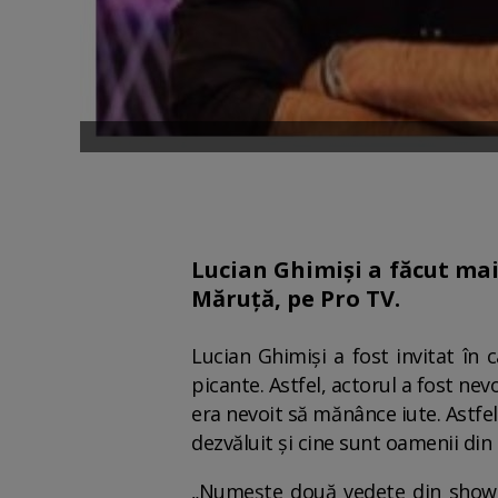
Lucian Ghimiși a făcut mai
Măruță, pe Pro TV.
Lucian Ghimiși a fost invitat în
picante. Astfel, actorul a fost nev
era nevoit să mănânce iute. Astfe
dezvăluit și cine sunt oamenii din
„Numește două vedete din showbi