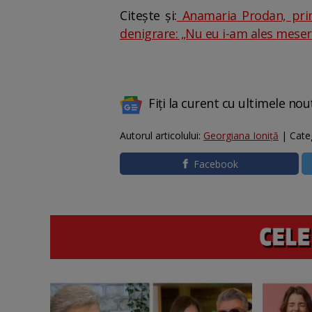
Citește și:
Anamaria Prodan, prima
denigrare: „Nu eu i-am ales meser
Fiți la curent cu ultimele nou
Autorul articolului:
Georgiana Ioniţă
| Cate
Facebook