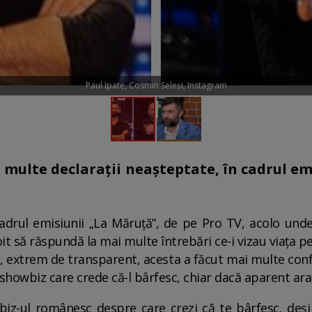
Paul Ipate, Cosmin Seleși, Instagram
 multe declarații neașteptate, în cadrul emi
 cadrul emisiunii „La Măruță”, de pe Pro TV, acolo und
oit să răspundă la mai multe întrebări ce-i vizau viața p
l, extrem de transparent, acesta a făcut mai multe conf
 showbiz care crede că-l bârfesc, chiar dacă aparent ara
z-ul românesc despre care crezi că te bârfesc, deși