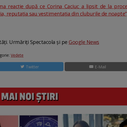
 reacție după ce Corina Caciuc a lipsit de la proces
ia, reputația sau vestimentația din cluburile de noapte”
tăți. Urmăriți Spectacola și pe
Google News
gorie:
Vedete
Twitter
E-Mail