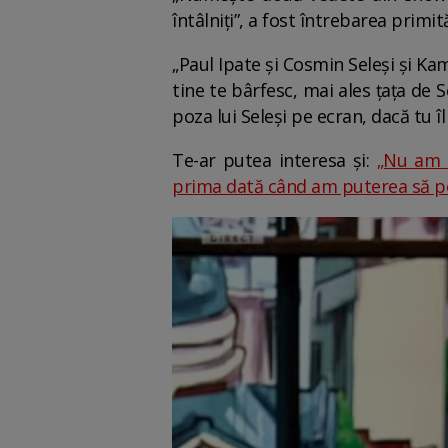
întâlniți”, a fost întrebarea primi
„Paul Ipate și Cosmin Seleși și Kama
tine te bârfesc, mai ales țața de 
poza lui Seleși pe ecran, dacă tu î
Te-ar putea interesa și:
„Nu am v
prima dată când am puterea să po