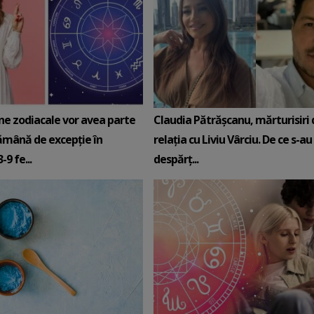
ne zodiacale vor avea parte
Claudia Pătrășcanu, mărturisiri
ămână de excepție în
relația cu Liviu Vârciu. De ce s-au
9 fe...
despărț...