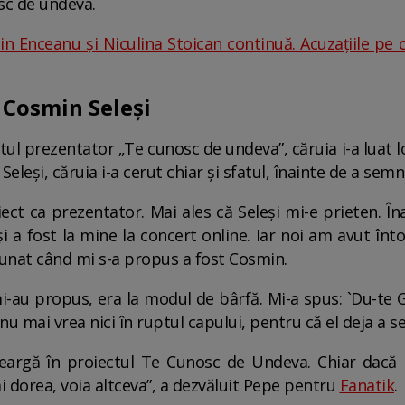
osc de undeva.
n Enceanu și Niculina Stoican continuă. Acuzațiile pe ca
 Cosmin Seleși
stul prezentator „Te cunosc de undeva”, căruia i-a luat l
eleși, căruia i-a cerut chiar și sfatul, înainte de a sem
oiect ca prezentator. Mai ales că Seleși mi-e prieten. 
i a fost la mine la concert online. Iar noi am avut înto
unat când mi s-a propus a fost Cosmin.
mi-au propus, era la modul de bârfă. Mi-a spus: `Du-te 
nu mai vrea nici în ruptul capului, pentru că el deja a s
rgă în proiectul Te Cunosc de Undeva. Chiar dacă i s
ai dorea, voia altceva”, a dezvăluit Pepe pentru
Fanatik
.