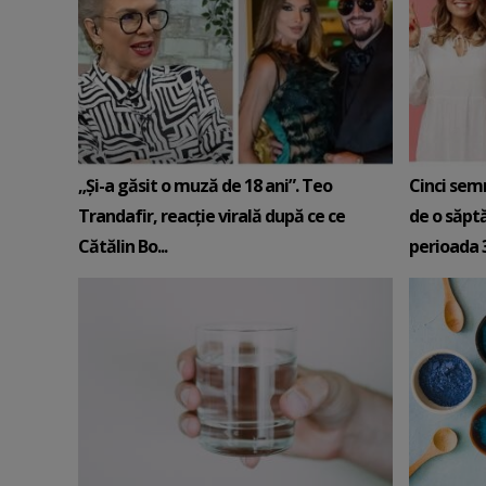
„Și-a găsit o muză de 18 ani”. Teo
Cinci sem
Trandafir, reacție virală după ce ce
de o săpt
Cătălin Bo...
perioada 3-