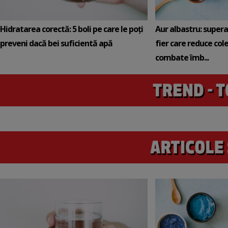
Hidratarea corectă: 5 boli pe care le poți
Aur albastru: super
preveni dacă bei suficientă apă
fier care reduce cole
combate îmb...