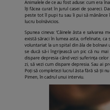
Animalele de ce au fost aduse: cum era înain
îţi făcea curat în jurul casei de şoareci. Da
peste tot îl pupi tu sau îi pui să mănânce 
lucru bolnăvicios.
Spunea cineva: ‘Câinele ăsta e salvarea 
există săraci în lumea asta, orfelinate, ca 
voluntariat la un spital din ăla de bolnavi
se ducă să-i îngrijească un pic că nu mai
dispare depresia când vezi suferinţa celor d
zi, să vezi cum dispare depresia. Sau ai p
Poţi să completezi lucrul ăsta fără să ţii n
Pimen, în cadrul unui interviu.