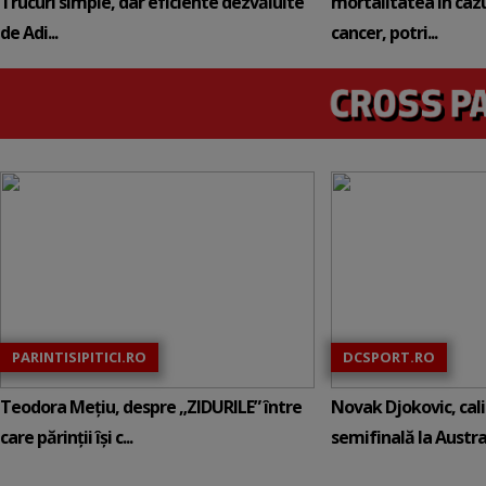
Trucuri simple, dar eficiente dezvăluite
mortalitatea în cazu
de Adi...
cancer, potri...
PARINTISIPITICI.RO
DCSPORT.RO
Teodora Mețiu, despre „ZIDURILE” între
Novak Djokovic, calif
care părinții își c...
semifinală la Austral