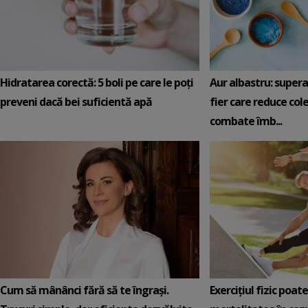
Hidratarea corectă: 5 boli pe care le poți
Aur albastru: super
preveni dacă bei suficientă apă
fier care reduce cole
combate îmb...
Cum să mânânci fără să te îngrași.
Exercițiul fizic poat