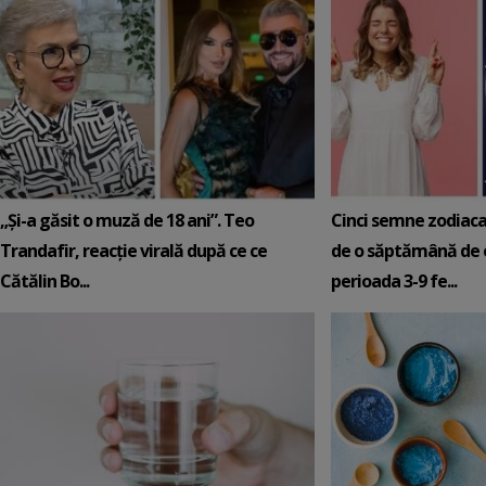
„Și-a găsit o muză de 18 ani”. Teo
Cinci semne zodiaca
Trandafir, reacție virală după ce ce
de o săptămână de e
Cătălin Bo...
perioada 3-9 fe...