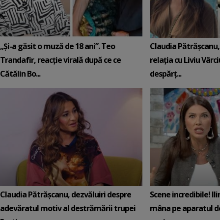
„Și-a găsit o muză de 18 ani”. Teo
Claudia Pătrășcanu,
Trandafir, reacție virală după ce ce
relația cu Liviu Vârci
Cătălin Bo...
despărț...
Claudia Pătrășcanu, dezvăluiri despre
Scene incredibile! Il
adevăratul motiv al destrămării trupei
mâna pe aparatul de