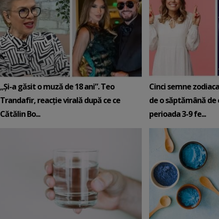
„Și-a găsit o muză de 18 ani”. Teo
Cinci semne zodiaca
Trandafir, reacție virală după ce ce
de o săptămână de e
Cătălin Bo...
perioada 3-9 fe...