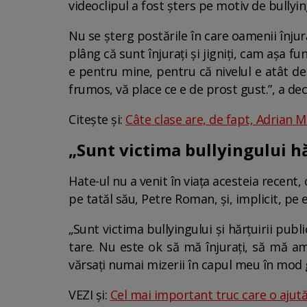
videoclipul a fost șters pe motiv de bullyin
Nu se șterg postările în care oamenii înjură
plâng că sunt înjurați și jigniți, cam așa
e pentru mine, pentru că nivelul e atât de
frumos, vă place ce e de prost gust.”, a d
Citește și:
Câte clase are, de fapt, Adrian Mi
„Sunt victima bullyingului hă
Hate-ul nu a venit în viața acesteia recent, c
pe tatăl său, Petre Roman, și, implicit, pe e
„Sunt victima bullyingului și hărțuirii publ
tare. Nu este ok să mă înjurați, să mă ame
vărsați numai mizerii în capul meu în mod 
VEZI și:
Cel mai important truc care o ajută 