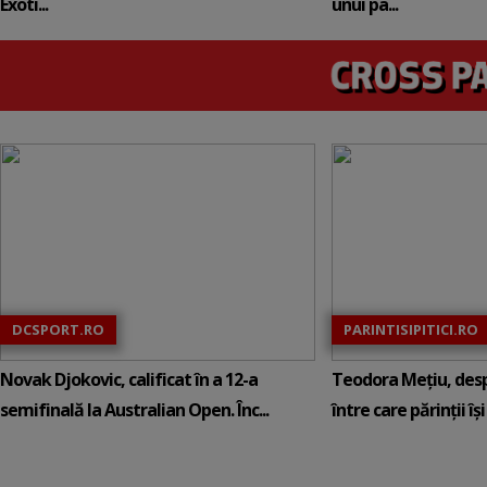
Exoti...
unui pa...
DCSPORT.RO
PARINTISIPITICI.RO
Novak Djokovic, calificat în a 12-a
Teodora Mețiu, desp
semifinală la Australian Open. Înc...
între care părinții își c