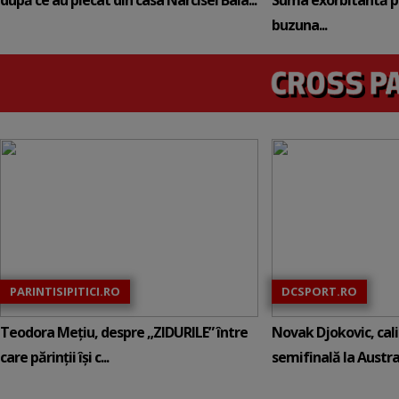
după ce au plecat din casa Narcisei Bala...
Suma exorbitantă pe
buzuna...
PARINTISIPITICI.RO
DCSPORT.RO
Teodora Mețiu, despre „ZIDURILE” între
Novak Djokovic, calif
care părinții își c...
semifinală la Austral