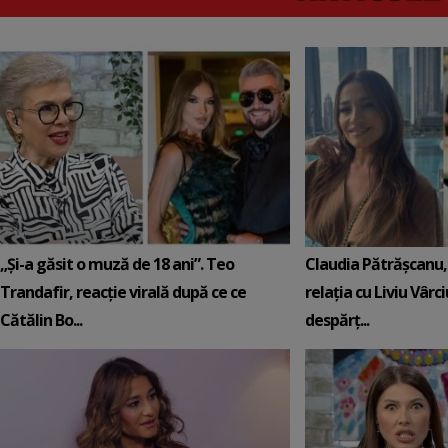
„Și-a găsit o muză de 18 ani”. Teo
Claudia Pătrășcanu,
Trandafir, reacție virală după ce ce
relația cu Liviu Vârci
Cătălin Bo...
despărț...