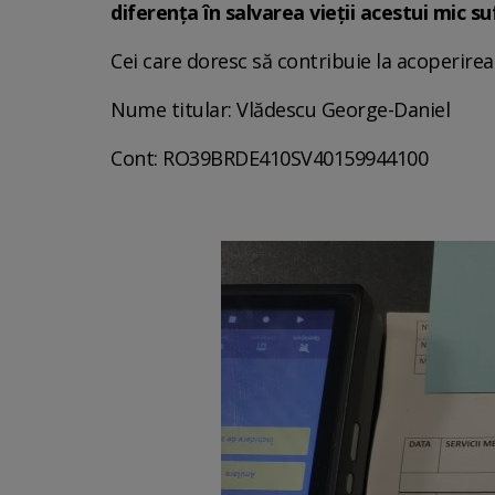
diferența în salvarea vieții acestui mic s
Cei care doresc să contribuie la acoperirea
Nume titular: Vlădescu George-Daniel
Cont: RO39BRDE410SV40159944100