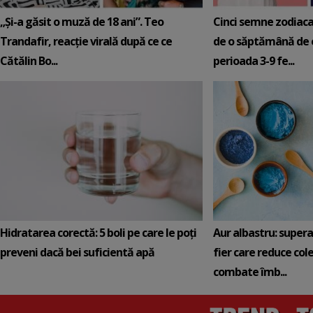
„Și-a găsit o muză de 18 ani”. Teo
Cinci semne zodiaca
Trandafir, reacție virală după ce ce
de o săptămână de e
Cătălin Bo...
perioada 3-9 fe...
Hidratarea corectă: 5 boli pe care le poți
Aur albastru: super
preveni dacă bei suficientă apă
fier care reduce cole
combate îmb...