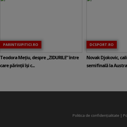
PARINTISIPITICI.RO
DCSPORT.RO
Teodora Mețiu, despre „ZIDURILE” între
Novak Djokovic, calif
care părinții își c...
semifinală la Austral
Politica de confidențialitate
|
Po