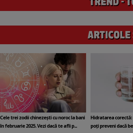
Cele trei zodii chinezești cu noroc la bani
Hidratarea corectă: 5
în februarie 2025. Vezi dacă te afli p...
poți preveni dacă be