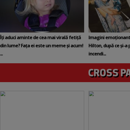
Îți aduci aminte de cea mai virală fetiță
Imagini emoționante 
din lume? Fața ei este un meme și acum!
Hilton, după ce și-a 
...
incendi...