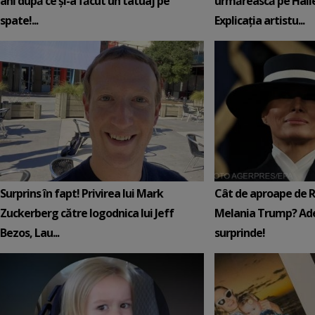
ani după ce și-a făcut un tatuaj pe
urmărească pe Hail
spate!...
Explicația artistu...
Surprins în fapt! Privirea lui Mark
Cât de aproape de 
Zuckerberg către logodnica lui Jeff
Melania Trump? Ade
Bezos, Lau...
surprinde!