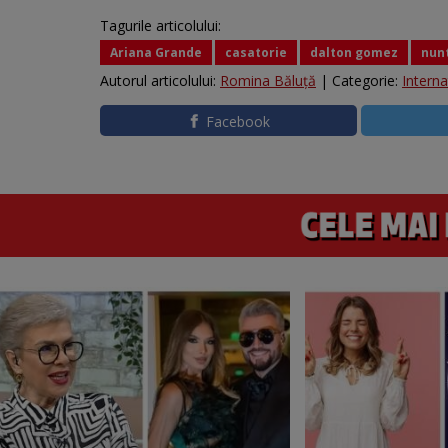
Tagurile articolului:
Ariana Grande
casatorie
dalton gomez
nun
Autorul articolului:
Romina Băluță
| Categorie:
Interna
Facebook