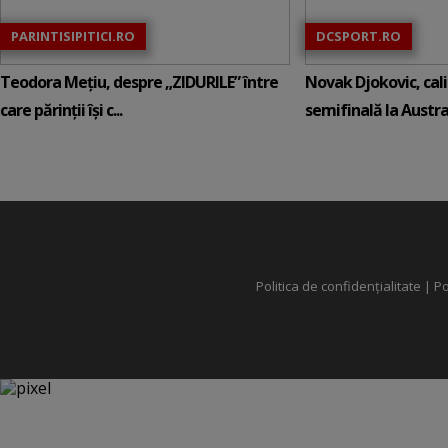
PARINTISIPITICI.RO
DCSPORT.RO
Teodora Mețiu, despre „ZIDURILE” între
Novak Djokovic, calif
care părinții își c...
semifinală la Austral
Politica de confidențialitate
|
Po