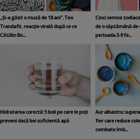
„Și-a găsit o muză de 18 ani”. Teo
Cinci semne zodiaca
Trandafir, reacție virală după ce ce
de o săptămână de e
Cătălin Bo...
perioada 3-9 fe...
Hidratarea corectă: 5 boli pe care le poți
Aur albastru: super
preveni dacă bei suficientă apă
fier care reduce cole
combate îmb...