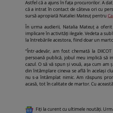
Astfel că a ajuns în fața procurorilor. A da
că a intrat în contact de câteva ori cu per
sursă apropiată Nataliei Mateuț pentru
Ca
În urma audierii, Natalia Mateuț a oferit 
implicare în activități ilegale. Vedeta a su
la întrebările acestora, fiind doar un marto
"Într-adevăr, am fost chemată la DIICO
persoană publică, jobul meu implică să in
cazul. O să vă spun și vouă, așa cum am ș
din întâmplare cineva se află în același c
nu s-a întâmplat nimic. Am răspuns promp
acasă, tot în calitate de martor. Cu aceast
Fiți la curent cu ultimele noutăți. Urm