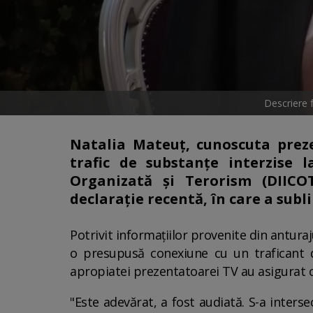
Descriere 
Natalia Mateuț, cunoscuta prez
trafic de substanțe interzise l
Organizată și Terorism (DIICOT
declarație recentă, în care a subl
Potrivit informațiilor provenite din anturaj
o presupusă conexiune cu un traficant de
apropiatei prezentatoarei TV au asigurat că
"Este adevărat, a fost audiată. S-a interse