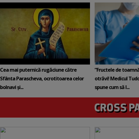
Cea mai puternică rugăciune către
”Fructele de toamnă
Sfânta Parascheva, ocrotitoarea celor
otrăvi! Medicul Tud
bolnavi și...
spune cum să l...