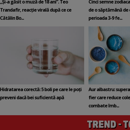
„Și-a găsit o muză de 18 ani”. Teo
Cinci semne zodiaca
Trandafir, reacție virală după ce ce
de o săptămână de e
Cătălin Bo...
perioada 3-9 fe...
Hidratarea corectă: 5 boli pe care le poți
Aur albastru: super
preveni dacă bei suficientă apă
fier care reduce cole
combate îmb...