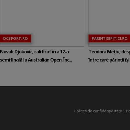
DCSPORT.RO
PARINTISIPITICI.RO
Novak Djokovic, calificat în a 12-a
Teodora Mețiu, desp
semifinală la Australian Open. Înc...
între care părinții își c
Politica de confidențialitate
|
Po