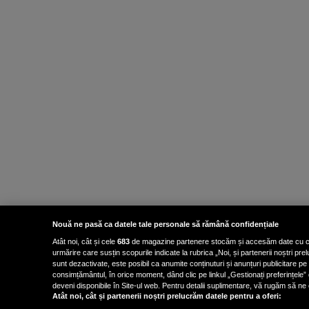
Nouă ne pasă ca datele tale personale să rămână confidențiale
Atât noi, cât și cele
683
de magazine partenere stocăm și accesăm date cu carac
urmărire care susțin scopurile indicate la rubrica „Noi, și partenerii noștri p
sunt dezactivate, este posibil ca anumite conținuturi și anunțuri publicitare pe
consimțământul, în orice moment, dând clic pe linkul „Gestionați preferințele” 
deveni disponibile în Site-ul web. Pentru detalii suplimentare, vă rugăm să ne co
Atât noi, cât și partenerii noștri prelucrăm datele pentru a oferi: