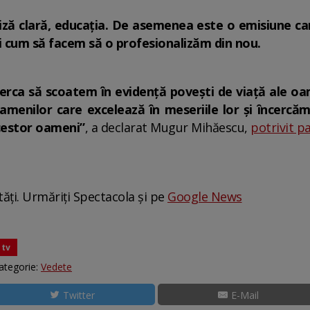
ză clară, educaţia. De asemenea este o emisiune car
i cum să facem să o profesionalizăm din nou.
erca să scoatem în evidenţă poveşti de viaţă ale oame
oamenilor care excelează în meseriile lor şi încerc
cestor oameni”
, a declarat Mugur Mihăescu,
potrivit p
tăți. Urmăriți Spectacola și pe
Google News
tv
ategorie:
Vedete
Twitter
E-Mail