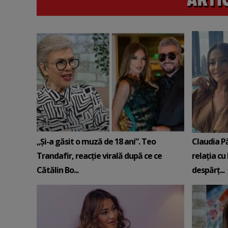
„Și-a găsit o muză de 18 ani”. Teo
Claudia P
Trandafir, reacție virală după ce ce
relația cu 
Cătălin Bo...
despărț...