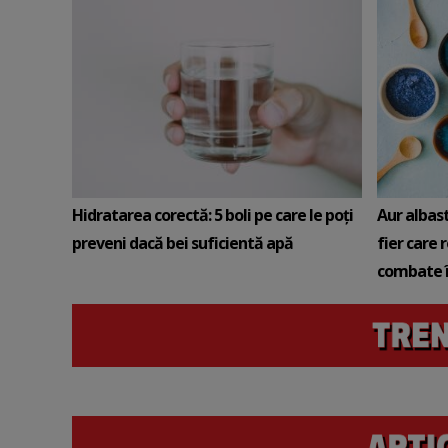
Hidratarea corectă: 5 boli pe care le poți
Aur albas
preveni dacă bei suficientă apă
fier care 
combate î