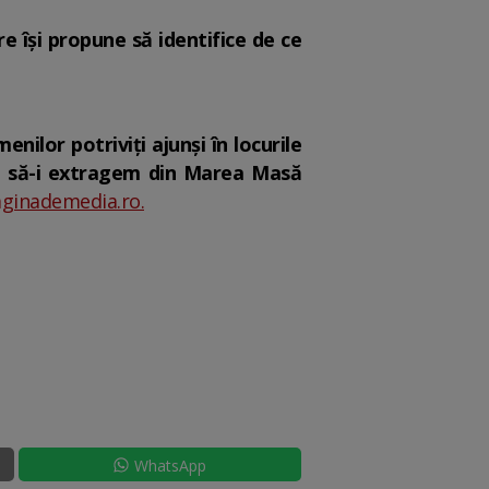
e îşi propune să identifice de ce
nilor potriviţi ajunşi în locurile
ăm să-i extragem din Marea Masă
aginademedia.ro.
WhatsApp