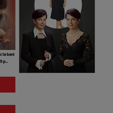
c la bani
 p...