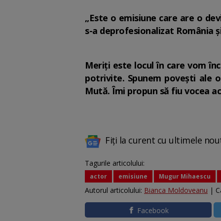
„Este o emisiune care are o devi
s-a deprofesionalizat România ş
Meriţi este locul în care vom înc
potrivite. Spunem poveşti ale 
Mută. Îmi propun să fiu vocea a
Fiți la curent cu ultimele nou
Tagurile articolului:
actor
emisiune
Mugur Mihaescu
Autorul articolului:
Bianca Moldoveanu
| C
Facebook