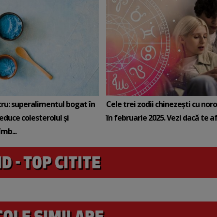
tru: superalimentul bogat în
Cele trei zodii chinezești cu noro
reduce colesterolul și
în februarie 2025. Vezi dacă te afli
mb...