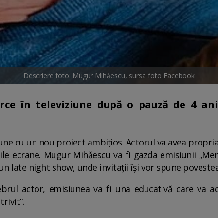
Descriere foto: Mugur Mihăescu, sursa foto Facebook
ce în televiziune după o pauză de 4 ani
une cu un nou proiect ambițios. Actorul va avea propr
ile ecrane. Mugur Mihăescu va fi gazda emisiunii „Meri
un late night show, unde invitaţii îşi vor spune povestea
elebrul actor, emisiunea va fi una educativă care va 
trivit”.