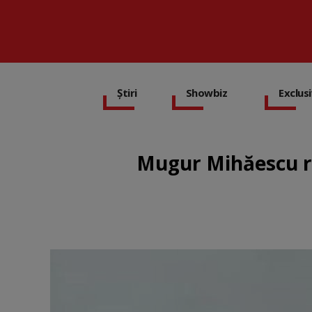
Știri
Showbiz
Exclus
Mugur Mihăescu re