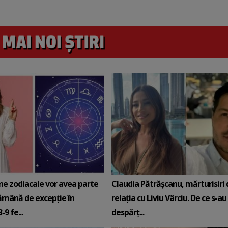
ne zodiacale vor avea parte
Claudia Pătrășcanu, mărturisiri
ămână de excepție în
relația cu Liviu Vârciu. De ce s-au
9 fe...
despărț...