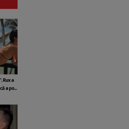
. Rux a
ă a po...