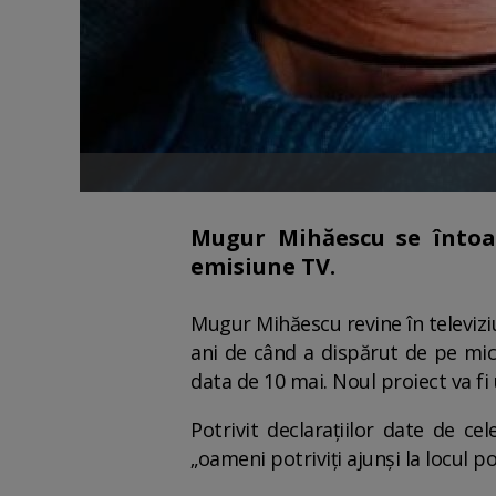
Mugur Mihăescu se întoar
emisiune TV.
Mugur Mihăescu revine în televizi
ani de când a dispărut de pe mic
data de 10 mai. Noul proiect va fi 
Potrivit declarațiilor date de c
„oameni potriviți ajunși la locul po