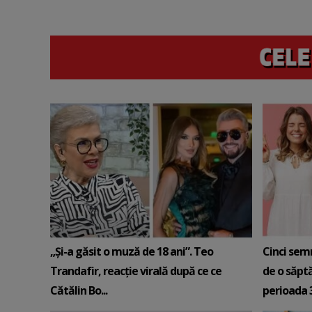
„Și-a găsit o muză de 18 ani”. Teo
Cinci sem
Trandafir, reacție virală după ce ce
de o săpt
Cătălin Bo...
perioada 3-