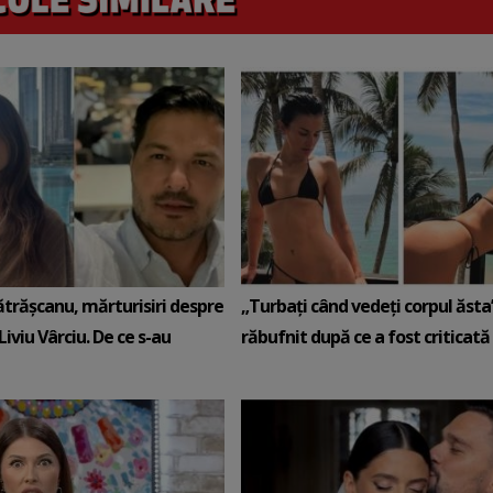
ătrășcanu, mărturisiri despre
„Turbați când vedeți corpul ăsta”
Liviu Vârciu. De ce s-au
răbufnit după ce a fost criticată c