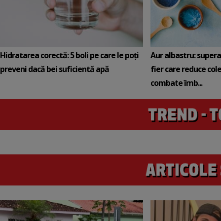
Hidratarea corectă: 5 boli pe care le poți
Aur albastru: super
preveni dacă bei suficientă apă
fier care reduce cole
combate îmb...