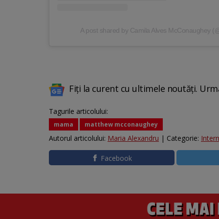
A post shared by Camila Alves McConaughey 
Fiți la curent cu ultimele noutăți. Urm
Tagurile articolului:
mama
matthew mcconaughey
Autorul articolului:
Maria Alexandru
| Categorie:
Inter
Facebook