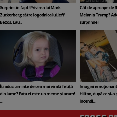
Surprins în fapt! Privirea lui Mark
Cât de aproape de 
Zuckerberg către logodnica lui Jeff
Melania Trump? Ade
Bezos, Lau...
surprinde!
Îți aduci aminte de cea mai virală fetiță
Imagini emoționante 
din lume? Fața ei este un meme și acum!
Hilton, după ce și-a 
...
incendi...