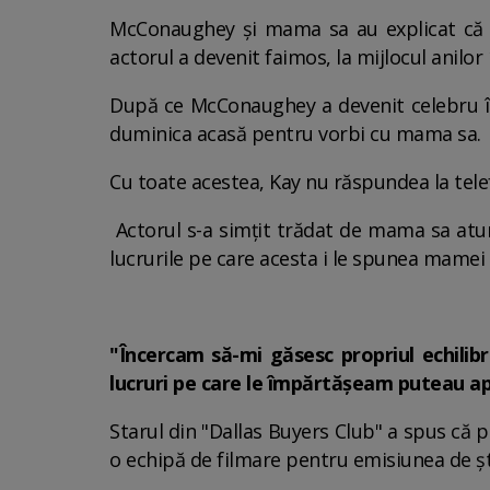
McConaughey și mama sa au explicat că r
actorul a devenit faimos, la mijlocul anilor
După ce McConaughey a devenit celebru în 
duminica acasă pentru vorbi cu mama sa.
Cu toate acestea, Kay nu răspundea la telefo
Actorul s-a simțit trădat de mama sa atun
lucrurile pe care acesta i le spunea mamei s
"Încercam să-mi găsesc propriul echilibru
lucruri pe care le împărtășeam puteau apăr
Starul din "Dallas Buyers Club" a spus că p
o echipă de filmare pentru emisiunea de șt