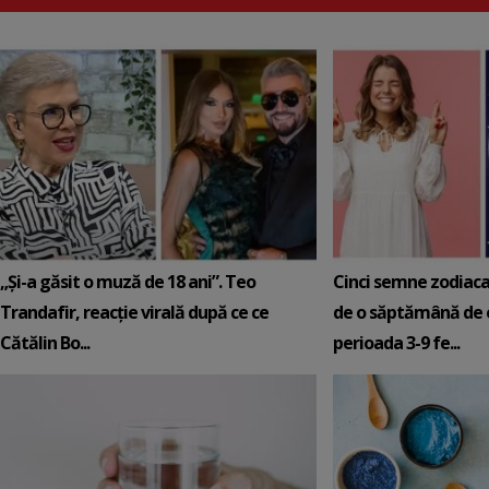
„Și-a găsit o muză de 18 ani”. Teo
Cinci semne zodiaca
Trandafir, reacție virală după ce ce
de o săptămână de e
Cătălin Bo...
perioada 3-9 fe...