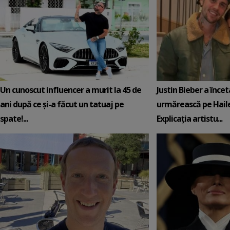
Un cunoscut influencer a murit la 45 de
Justin Bieber a încet
ani după ce și-a făcut un tatuaj pe
urmărească pe Hail
spate!...
Explicația artistu...