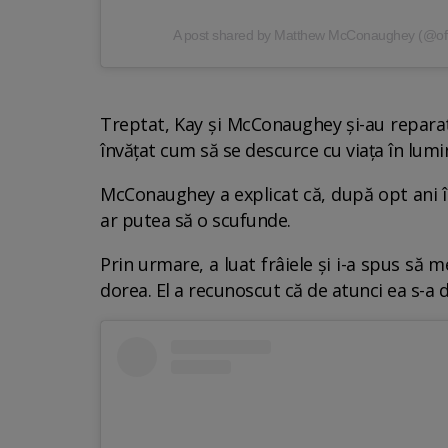
A post shared by Matthew McConaughey (@off
Treptat, Kay și McConaughey și-au reparat 
învățat cum să se descurce cu viața în lumi
McConaughey a explicat că, după opt ani în
ar putea să o scufunde.
Prin urmare, a luat frâiele și i-a spus să 
dorea. El a recunoscut că de atunci ea s-a