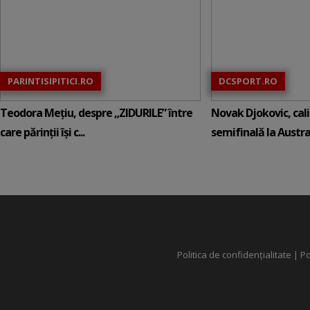
PARINTISIPITICI.RO
DCSPORT.RO
Teodora Mețiu, despre „ZIDURILE” între
Novak Djokovic, calif
care părinții își c...
semifinală la Austral
Politica de confidențialitate
|
Po