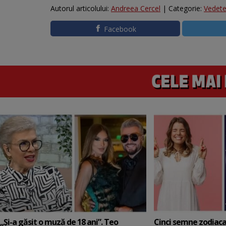
Autorul articolului:
Andreea Cercel
| Categorie:
Vedet
Facebook
„Și-a găsit o muză de 18 ani”. Teo
Cinci semne zodiaca