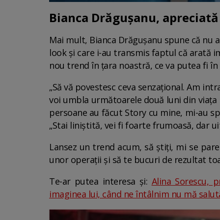
Bianca Drăgușanu, apreciată
Mai mult, Bianca Drăgușanu spune că nu a fo
look și care i-au transmis faptul că arată i
nou trend în țara noastră, ce va putea fi în
„Să vă povestesc ceva senzațional. Am intr
voi umbla următoarele două luni din viața 
persoane au făcut Story cu mine, mi-au spus:
„Stai liniștită, vei fi foarte frumoasă, dar ui
Lansez un trend acum, să știți, mi se pare 
unor operații și să te bucuri de rezultat to
Te-ar putea interesa și:
Alina Sorescu, p
imaginea lui, când ne întâlnim nu mă salut