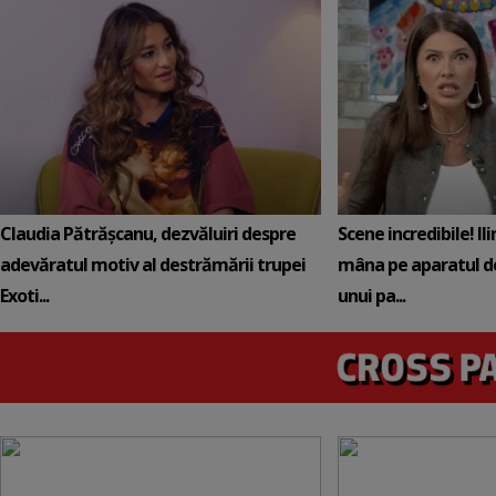
Claudia Pătrășcanu, dezvăluiri despre
Scene incredibile! Il
adevăratul motiv al destrămării trupei
mâna pe aparatul de
Exoti...
unui pa...