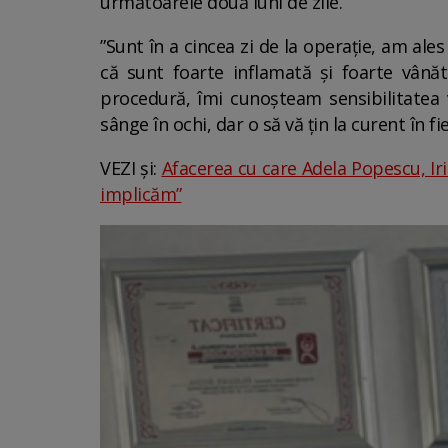
următoarele două luni de zile.
”Sunt în a cincea zi de la operație, am al
că sunt foarte inflamată și foarte vânăt
procedură, îmi cunoșteam sensibilitatea
sânge în ochi, dar o să vă țin la curent în 
VEZI și:
Afacerea cu care Adela Popescu, Irin
implicăm”