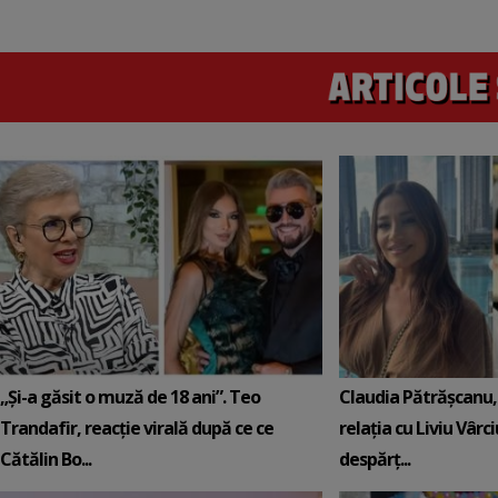
„Și-a găsit o muză de 18 ani”. Teo
Claudia Pătrășcanu,
Trandafir, reacție virală după ce ce
relația cu Liviu Vârci
Cătălin Bo...
despărț...