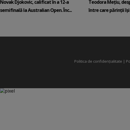
Novak Djokovic, calificat în a 12-a
Teodora Mețiu, desp
semifinală la Australian Open. Înc...
între care părinții își c
Politica de confidențialitate
|
Po