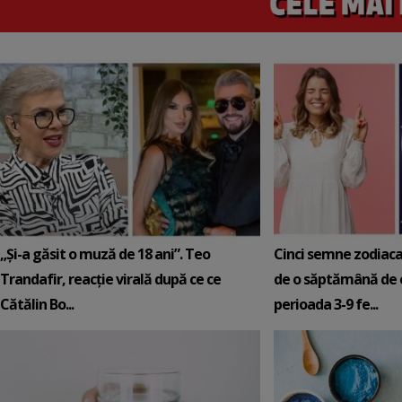
„Și-a găsit o muză de 18 ani”. Teo
Cinci semne zodiaca
Trandafir, reacție virală după ce ce
de o săptămână de e
Cătălin Bo...
perioada 3-9 fe...