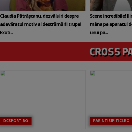
Claudia Pătrășcanu, dezvăluiri despre
Scene incredibile! Il
adevăratul motiv al destrămării trupei
mâna pe aparatul de
Exoti...
unui pa...
DCSPORT.RO
PARINTISIPITICI.RO