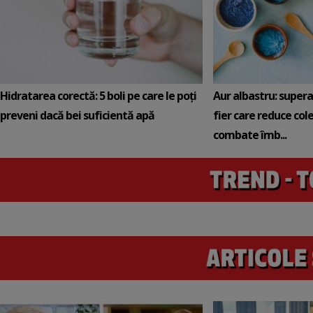
Hidratarea corectă: 5 boli pe care le poți
Aur albastru: super
preveni dacă bei suficientă apă
fier care reduce cole
combate îmb...