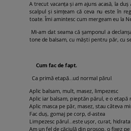
A trecut vacanța și am ajuns acasă, la duș
scalpul și simțeam că ceva nu este în re
toate. Îmi amintesc cum mergeam eu la Ne
Mi-am dat seama că șamponul a declanșat s
tone de balsam, cu măști pentru păr, cu ser
Cum fac de fapt.
Ca primă etapă…ud normal părul
Aplic balsam, mult, masez, limpezesc
Aplic iar balsam, pieptăn părul, e o etapă 
Aplic masca pe păr, masez, stau câteva m
Fac duș, gomaj pe corp, d-astea
Limpezesc părul…este ușor, curat, hidrata
Am un fel de căciulă din prosop, o fixez pe