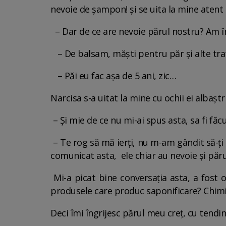
nevoie de șampon! și se uita la mine atent
– Dar de ce are nevoie părul nostru? Am î
– De balsam, măști pentru păr și alte t
– Păi eu fac așa de 5 ani, zic…
Narcisa s-a uitat la mine cu ochii ei albaștr
– Și mie de ce nu mi-ai spus asta, sa fi fă
– Te rog să mă ierți, nu m-am gândit să-ți
comunicat asta, ele chiar au nevoie și păr
Mi-a picat bine conversația asta, a fost 
produsele care produc saponificare? Chimi
Deci îmi îngrijesc părul meu creț, cu tend