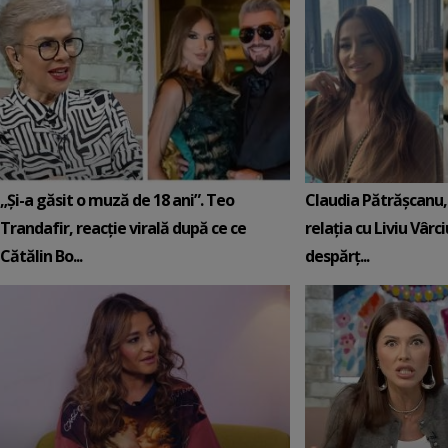
„Și-a găsit o muză de 18 ani”. Teo
Claudia Pătrășcanu,
Trandafir, reacție virală după ce ce
relația cu Liviu Vârci
Cătălin Bo...
despărț...