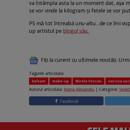
va întâmpla asta la un moment dat, așa mi s
se vor vinde la kilogram și fetele se vor pu
PS mă tot întreabă unu-altu…de ce îmi vops
up artistul pe
blogul său.
Fiți la curent cu ultimele noutăți. Urm
Tagurile articolului:
balsam
make-up
Mirela Vescan
narcisa suc
Autorul articolului:
Maria Alexandru
| Categorie:
Vede
Facebook