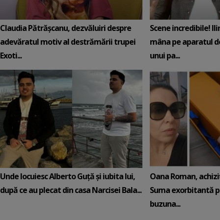
Claudia Pătrășcanu, dezvăluiri despre
Scene incredibile! Il
adevăratul motiv al destrămării trupei
mâna pe aparatul de
Exoti...
unui pa...
Unde locuiesc Alberto Guță și iubita lui,
Oana Roman, achiziț
după ce au plecat din casa Narcisei Bala...
Suma exorbitantă pe
buzuna...