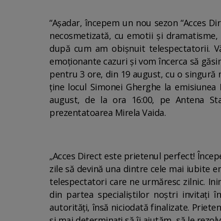
“Așadar, începem un nou sezon “Acces Dire
necosmetizată, cu emotii și dramatisme, c
după cum am obișnuit telespectatorii. V
emoționante cazuri și vom încerca să găsim c
pentru 3 ore, din 19 august, cu o singură m
ține locul Simonei Gherghe la emisiunea 
august, de la ora 16:00, pe Antena Sta
prezentatoarea Mirela Vaida.
„Acces Direct este prietenul perfect! Înce
zile să devină una dintre cele mai iubite e
telespectatori care ne urmăresc zilnic. Ini
din partea specialiştilor noştri invitaţi
autorităţi, însă niciodată finalizate. Priete
şi mai determinaţi să îi ajutăm, să le rez