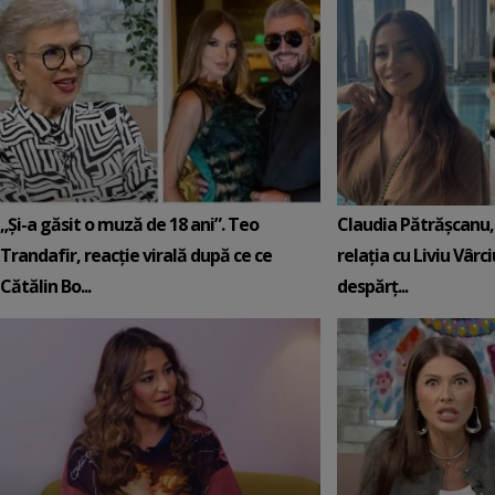
„Și-a găsit o muză de 18 ani”. Teo
Claudia Pătrășcanu,
Trandafir, reacție virală după ce ce
relația cu Liviu Vârci
Cătălin Bo...
despărț...