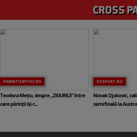
PARINTISIPITICI.RO
DCSPORT.RO
Teodora Mețiu, despre „ZIDURILE” între
Novak Djokovic, calif
care părinții își c...
semifinală la Austral