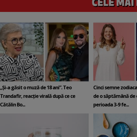
„Și-a găsit o muză de 18 ani”. Teo
Cinci semne zodiaca
Trandafir, reacție virală după ce ce
de o săptămână de e
Cătălin Bo...
perioada 3-9 fe...