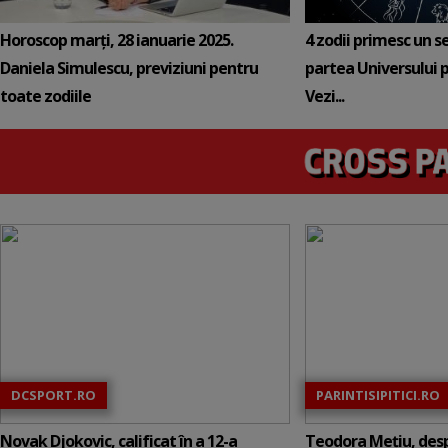
Horoscop marți, 28 ianuarie 2025.
4 zodii primesc un s
Daniela Simulescu, previziuni pentru
partea Universului p
toate zodiile
Vezi...
DCSPORT.RO
PARINTISIPITICI.RO
Novak Djokovic, calificat în a 12-a
Teodora Mețiu, desp