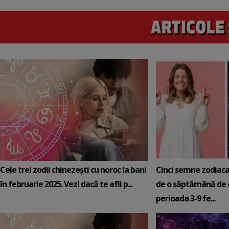
Cele trei zodii chinezești cu noroc la bani
Cinci semne zodiaca
în februarie 2025. Vezi dacă te afli p...
de o săptămână de e
perioada 3-9 fe...