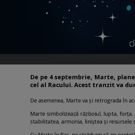
De pe 4 septembrie, Marte, planet
cel al Racului. Acest tranzit va d
De asemenea, Marte va și retrograda în ace
Marte simbolizează războiul, lupta, forța, 
stabilitatea, armonia, liniștea și resursel
Cu Marte în Rac, ne străduim să ne protej