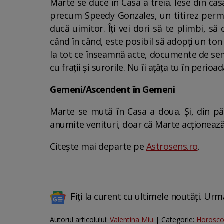
Marte se duce în Casa a treia. Iese din cas
precum Speedy Gonzales, un titirez perma
ducă uimitor. Îți vei dori să te plimbi, să 
când în când, este posibil să adopți un ton 
la tot ce înseamnă acte, documente de semna
cu frații și surorile. Nu îi ațâța tu în peri
Gemeni/Ascendent în Gemeni
Marte se mută în Casa a doua. Și, din păca
anumite venituri, doar că Marte acționeaz
Citește mai departe pe
Astrosens.ro
.
Fiți la curent cu ultimele noutăți. Urm
Autorul articolului:
Valentina Miu
| Categorie:
Horosc