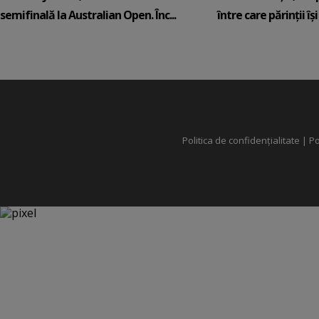
semifinală la Australian Open. Înc...
între care părinții își c
Politica de confidențialitate
|
Po