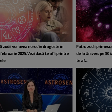
5 zodii vor avea noroc în dragoste în
Patru zodii primesc
februarie 2025. Vezi dacă te afli printre
de la Univers pe 30 
ele
te af...