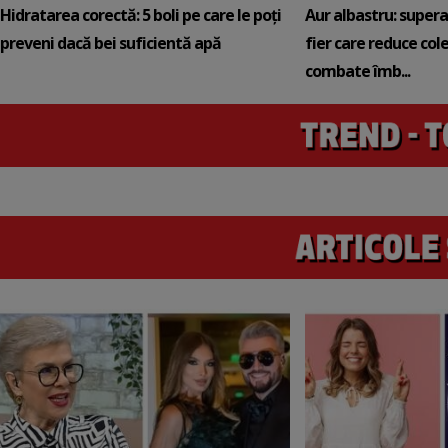
Hidratarea corectă: 5 boli pe care le poți
Aur albastru: super
preveni dacă bei suficientă apă
fier care reduce cole
combate îmb...