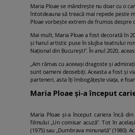
Maria Ploae se mândrește nu doar cu o carie
întotdeauna să treacă mai repede peste mom
Ploae vorbește extrem de frumos despre cole
Mai mult, Maria Ploae a fost decorată în 2
și harul artistic puse în slujba teatrului ro
Național din București”. În anul 2020, aceas
„Am rămas cu aceeași dragoste și admirație
sunt oameni deosebiți. Aceasta a fost și vi
parteneri, asta îți îmbogățește viața, e foar
Maria Ploae și-a început cari
Maria Ploae și-a început cariera încă din 
filmului „Un comisar acuză”. Tot în același
(1975) sau „Dumbrava minunată” (1980). Actr