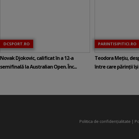
DCSPORT.RO
PARINTISIPITICI.RO
Novak Djokovic, calificat în a 12-a
Teodora Mețiu, desp
semifinală la Australian Open. Înc...
între care părinții își c
Politica de confidențialitate
|
Po