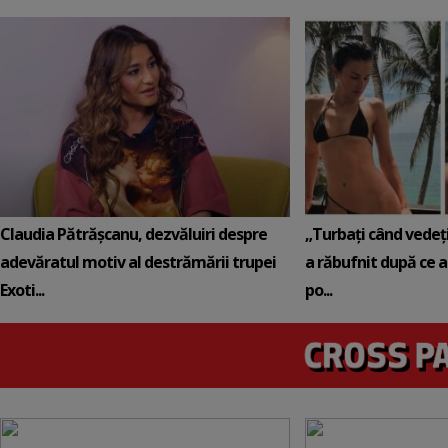
Claudia Pătrășcanu, dezvăluiri despre
„Turbați când vedeți
adevăratul motiv al destrămării trupei
a răbufnit după ce a 
Exoti...
po...