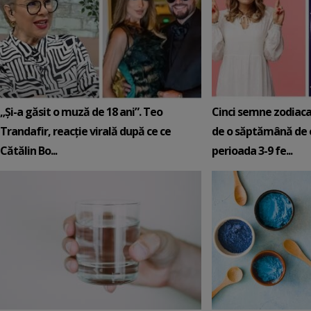
„Și-a găsit o muză de 18 ani”. Teo
Cinci semne zodiaca
Trandafir, reacție virală după ce ce
de o săptămână de e
Cătălin Bo...
perioada 3-9 fe...