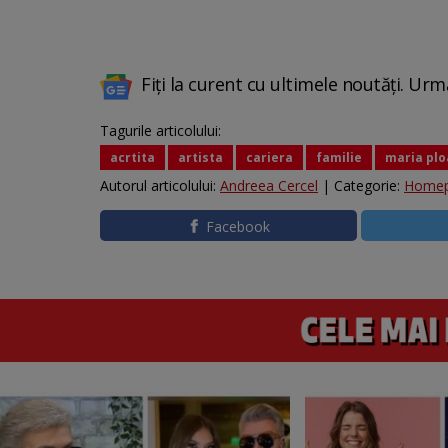
Fiți la curent cu ultimele noutăți. Urm
Tagurile articolului:
acrtita
artista
cariera
familie
maria plo
Autorul articolului:
Andreea Cercel
| Categorie:
Home
Facebook