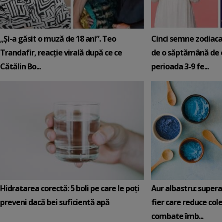
„Și-a găsit o muză de 18 ani”. Teo
Cinci semne zodiaca
Trandafir, reacție virală după ce ce
de o săptămână de e
Cătălin Bo...
perioada 3-9 fe...
Hidratarea corectă: 5 boli pe care le poți
Aur albastru: super
preveni dacă bei suficientă apă
fier care reduce cole
combate îmb...